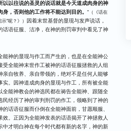
所以以往说的圣灵的说话就是今天道成肉身的神
肉身，否则他的工作将不能达到目的。
”
（《话在
因着末世基督的显现与发声说话，
启示”呢？》）
的话语征服、洁净，在神的刑罚审判中看见了神
全能神的显现与作工而产生的，也是在全能神公
接受全能神末世作工被神的话语征服拯救的人组
神亲自牧养、亲自带领的，绝对不是任何人能够
事实。因神道成肉身的显现与作工，所有被全能
以全能神教会的神选民都在祷告全能神、跟随全
选民经历了神的审判刑罚的作工，领略到了神的
神的话语征服而仆倒在全能神面前，甘愿顺服、
果效。正因为全能神发表的话语揭开了神拯救人
示中才明白神在每个时代都有新的名字，神的新