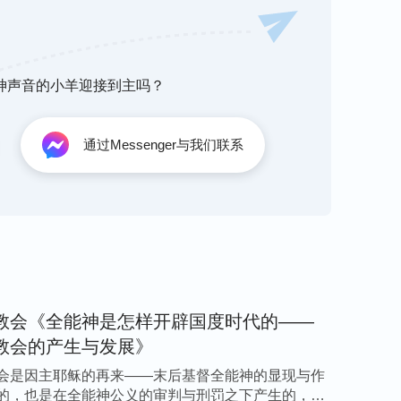
略统计，仅2011年至2013年短短两年间，
80380人，其中111740人被扣上各种罪名
000余元，43640人被私设公堂遭受各种酷刑折
听神声音的小羊迎接到主吗？
币（包括教会奉献款和私人财产）在抄家过程中被公
囊……这些数据仅是中共政府抓捕、迫害全能神
通过Messenger与我们联系
开始作工至今，全能神教会被中共政府抓捕迫
用尽各种残酷手段血腥镇压全能神教会，致使整
的毁谤、定罪与攻击，一时间谣言四起，各种诋
斥整个社会及宗教界，败坏人类抵挡真神、逼迫
救人类的经营计划，但因着人类不认识真理，更
教会《全能神是怎样开辟国度时代的——
工作都要经受执政掌权的以及宗教界的弃绝与迫
教会的产生与发展》
政府与犹太宗教界的逼迫抓捕，最后被钉在十字
会是因主耶稣的再来——末后基督全能神的显现与作
末世的审判工作以来，就一直经受着中国政府的
的，也是在全能神公义的审判与刑罚之下产生的，是