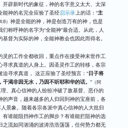
、开辟新时代的象征，神的名字意义太大、太深
全能神的名完全应验了圣经
启示录
上的话：“
主
神是全能的神，神是创造万有的神，也是
4:8）
们称呼神的名字为“全能神”最合适。从此，人
的基督为实际的神，全能神教会也因此而得名。
的灵的工作全都收回，重点作在接受神末世作工
心寻求真道的人身上。因圣灵作工的转移，各宗
迫寻求真道， 这正应验了圣经预言：“
日子将
，干渴非因无水，乃因不听耶和华的话。
”
（阿
真理、真心信神的人纷纷冲破了敌基督、恶仆的
神的声音，越来越多的人归回到神的宝座前，各
喜人景象。随着各宗各派中真心信神的人大批归
。有谁能阻挡神作工的脚步？有谁能拦阻神的选
归之流如同汹涌的波涛浩浩荡荡，任何势力都无