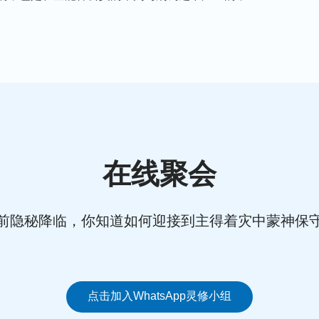
骂、诬陷、定罪与弃绝。足见人类的败坏与邪
魔掌控的鬼城中开展工作何等艰难！但神是全能
如何猖狂嚣张、如何抵挡反扑也无济于事。仅仅
迫之下传遍了整个中华大陆，数十万处教会在全
归到了全能神的名下，各宗各派顷刻间都变成了
纷寻声而归，俯伏在了神的面前，接受着神亲自
信徒以及各种作恶的、抵挡定罪全能神的仇敌都
在线聚会
工被彻底摧毁、瓦解了，全能神的作工终于以得
、血腥镇压，但神的国度福音还是以迅雷不及掩
工的阴谋终以失败告终，所有抵挡神的邪恶势力
前隐秘降临，你知道如何迎接到主得着灾中蒙神保
垮。正如全能神说：“
凡我爱的必存到永远，凡
的神，对所有人的所有作为都不轻易放过，我要
罚出现在世界的东方向万人显现！
”
（《话在肉身
国度在全宇之上成形，我的宝座在亿万民心中占
点击加入WhatsApp灵修小组
所有的众子、子民都在迫不及待地等着我的归