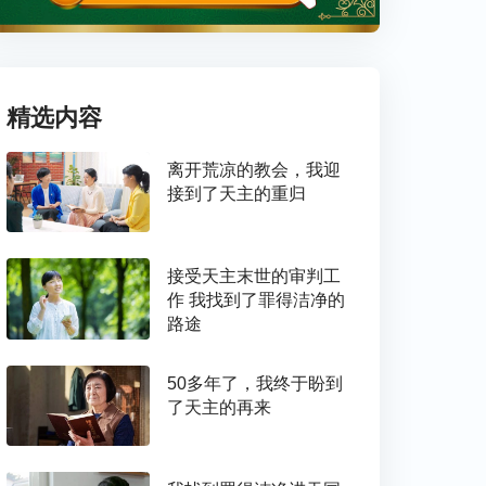
精选内容
离开荒凉的教会，我迎
接到了天主的重归
接受天主末世的审判工
作 我找到了罪得洁净的
路途
50多年了，我终于盼到
了天主的再来