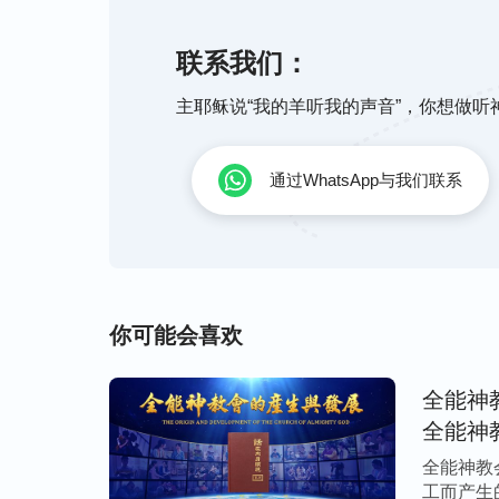
释放后仍被中共政府监控，毫无人身自由。据粗
中国大陆被中共政府抓捕、刑拘的神选民就多达3
联系我们：
非法罚款或勒索，罚款金额累计约达243613
主耶稣说“我的羊听我的声音”，你想做
磨，35330人被抄家，至少10亿元人民
安机关及下属单位强行没收或被恶警中饱私
通过WhatsApp与我们联系
教会基督徒的冰山一角。事实上，从全能神
害、跟踪监视的基督徒数不胜数。中共政府
个中华大陆成了恐怖世界，再加上各宗各派
毁、谩骂、咒诅满天飞舞，各种反面宣传充
真道已达到了登峰造极的地步。
你可能会喜欢
自从人类被撒但败坏后，神就从没停止他拯
全能神
不认识神，导致神每次道成肉身开展一步新
全能神
害。两千年前，耶稣道成肉身时遭到了罗马
全能神教
架上；末世的今天，神重返肉身在中国开展
工而产生