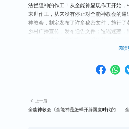
法拦阻神的作工！从全能神显现作工开始，
末世作工，从来没有停止对全能神教会的逼
神教会，制定发布了许多秘密文件，施行了
乡村广播宣传，发布通告文件；造谣迷惑，
化；差派特务，明察暗访；采用基层管制，
制；秘密抓捕、严刑逼供、折磨肉体、摧残
阅读
人寰的抓捕迫害，致使多人被残害致死，其
例不少于十人，例如：安徽省濉溪县五沟镇
日凌晨被当地派出所秘密抓捕，并残害致死，
身乌紫，血迹斑斑，头上有几处致命伤；江苏
年3月26日在给教会采购物品时被中共警察
区基督徒姜桂枝（化名：刘畅，女，46岁，
上一篇
在河南省新密市被中共警察抓捕入狱，警察私
全能神教会《全能神是怎样开辟国度时代的——
折磨致死……除此之外，还有数以万计的基
使精神分裂；有的被酷刑致残，生活不能自