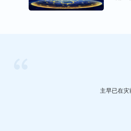
由 […]
残酷迫害与追捕，还有
基督教
各宗各派的咒
恶。可想而知，神在这样一个黑云压城、恶
的，神有至高的权柄与能力，无论撒但势力
二十余年时间，全能神的国度福音在重重压
国各地如雨后春笋一样相继建立，数百万人
荒场，因为神的羊听见了神的声音，早已纷
的浇灌与牧养。那些信神只为吃饼得饱的假
被神的作工淘汰了，整个宗教界因着神的作
荣之势告终。期间，尽管中共政府疯狂抵挡
耳之势迅速扩展，中共企图扼杀、取缔神作
主早已在灾
都在神威严烈怒的审判之中彻底被摧毁、击
抵挡我的必被我刑罚到永远，因我是嫉妒人
鉴察全地，以公义、以威严、以烈怒、以刑
“
我的
显现·神向全宇的发声·第二十六篇说话》）
据，因着天使的配合，我的大功即将告成。