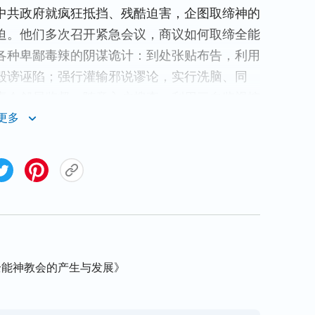
中共政府就疯狂抵挡、残酷迫害，企图取缔神的
迫。他们多次召开紧急会议，商议如何取缔全能
各种卑鄙毒辣的阴谋诡计：到处张贴布告，利用
毁谤诬陷；强行灌输邪说谬论，实行洗脑、同
责令邻居监督，随意入户搜查，利用三自监视控
身心，并且打死白死等等，对神选民进行了惨绝
更多
恶劣行径令人发指。现有据可查被迫害致死的案
基督徒
谢永江（男，43岁），于1997年4月30
5月10日其家人在火葬场看到死后的谢永江全
省沭阳县基督徒叶爱忠（男，42岁），2012
抓捕，第三天就被殴打致死；河南省平舆县清河
时任全能神教会上层带领），于2013年元月4日
设公堂酷刑逼供，2月12日凌晨姜桂枝被警察
全能神教会的产生与发展》
督徒被中共警察抓捕入狱，有的被注射药物，致
理；有的被劳教监禁，剥夺人权自由；有的刑满