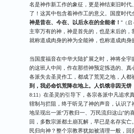
名是神作新工作的象征，更是神结束旧时代
了！这其中包含着神作工的意义。国度时代
神是昔在、今在、以后永在的全能者！
”
（启 
主宰万有的神，神是首先的，也是末后的，我
就称道成肉身的神为全能神，也称道成肉身
当国度福音在中华大陆扩展之时，神将全宇
的这班人中间，作在那些神预定拣选的、真
各派失去圣灵作工，都成了荒芜之地，人都被
到，我必命饥荒降在地上。人饥饿非因无饼
在圣灵的引导下，各宗各派中凡追求
8:11）
辖制与拦阻，终于听见了神的声音，认识了
地呈现出一派“万教归一、万民流归这山”的
回，多数宗派都土崩瓦解，早已是名存实亡
民归向神？整个宗教界犹如被清理一般，回