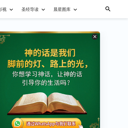
影视
圣经导读
晨星图库