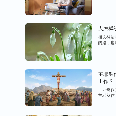
的 […]
没经神的洁净，没经神的变化，还是败坏的
逆，只是经神的救赎回到了神的面前，但人
救赎以前，已有许多撒但的毒素种到人里面
的本性了，所以人被救赎出来之后，只不过
人怎样
面的毒性并没有去掉，就这样的污秽的人还
相关神话
罚的工作，使人对自己里面污秽败坏的实质
的路，也
[…]
人，这样，人才有资格归到神的宝座前。今
净，让人能够有变化，借着话语的审判刑罚
说是拯救的工作，倒不如说是洁净的工作。”
主耶稣
工作？
“刑罚、审判的工作其实质就是为了洁净人
各从其类，不能进入安息之中，这个工作是
主耶稣作
主耶稣作
把人类的不义都洁净了，刑罚、审判的工作
可挽救与不可挽救的人都分辨出来，将可存
可存留的人都蒙洁净将进入人类更高的境地