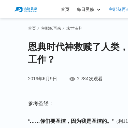
首页
每日灵修
主耶稣再
首页
主耶稣再来
末世审判
/
/
恩典时代神救赎了人类
工作？
2,784
2019年6月9日
次观看
参考圣经：
“
……你们要圣洁，因为我是圣洁的。
”
（利11