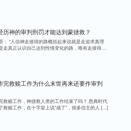
人。人里面还存着污秽，还存着抵挡，还存着悖
对神根本不认识，还能抵挡神、背叛神。人未经
了，人经过撒但败坏几千年，里面已经有抵挡神
被赎回来了，就是用重价将人买回来了，但人里
经历神的审判刑罚才能达到蒙拯救？
得经过变化才有资格事奉神。借着这一步审判刑
语： “人信神走彼得的路概括起来说就是走追求真理
完全认识到，而且能够完全变化，成为被洁净的
是走真正认识自己达到性情变化的路，唯有走彼得这
天所作的这一切的工作都是为了让人能够得洁
，借着熬炼，脱去败坏得着洁净。这步工作与其
作完救赎工作为什么末世再来还要作审判
类，为了最后的安息之日，否则，全人类就不能
人类进入安息之中的唯一的途径。洁净的工作才
完救赎工作，神拯救人类的工作结束了吗？ 恩典时代
了救赎工作，在十字架上说“成了”，很多信主的人 […]
才把人类中那些悖逆的东西都揭示出来，从而将
留与不可存留的人都分辨出来。工作结束之时，
之中享受第二次人类在地上的更美好的生活，即