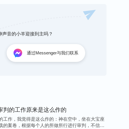
里面的撒但败坏性情，这些工作在人身上还没有
犯罪的本性仍没有除去，仍在人的里面存在。人
不是人的里面就没有罪了。人犯罪能借着赎罪祭
人的罪性完全脱去，使人的罪性能够有所变化，
听神声音的小羊迎接到主吗？
免，这是因着神钉十字架的工作，但人仍旧活在
从撒但的败坏性情之中完全拯救出来，让人的罪
通过Messenger与我们联系
能达到变化。这就需要让人明白生命长进的路，
而且让人都按着这路去实行，达到人的性情逐渐
都合乎神的心意，让人脱去撒但的败坏性情，让
中出来，这样，人才得着了完全的救恩。”
，也不是显神迹奇事能够把人完全作成，医病赶
撒但，人里面还有撒但败坏性情，就是没得洁净
审判的工作原来是这么作的
着洁净之后人才能被神得着，成为一个圣洁的
的工作，我觉得是这么作的：神在空中，坐在大宝座
来了，只是从撒但手中夺回来归给神了，但人还
载的案卷，根据每个人的所做所行进行审判，不信神