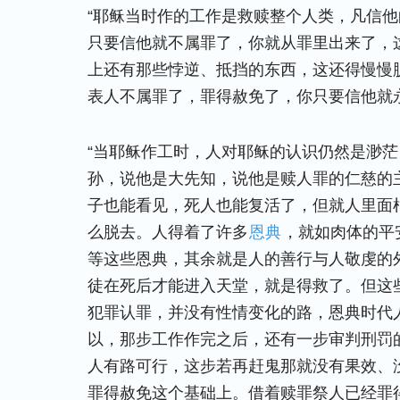
“耶稣当时作的工作是救赎整个人类，凡信
只要信他就不属罪了，你就从罪里出来了，
上还有那些悖逆、抵挡的东西，这还得慢慢
表人不属罪了，罪得赦免了，你只要信他就
“当耶稣作工时，人对耶稣的认识仍然是渺
孙，说他是大先知，说他是赎人罪的仁慈的
子也能看见，死人也能复活了，但就人里面
么脱去。人得着了许多
恩典
，就如肉体的平
等这些恩典，其余就是人的善行与人敬虔的
徒在死后才能进入天堂，就是得救了。但这
犯罪认罪，并没有性情变化的路，恩典时代
以，那步工作作完之后，还有一步审判刑罚
人有路可行，这步若再赶鬼那就没有果效、
罪得赦免这个基础上。借着赎罪祭人已经罪