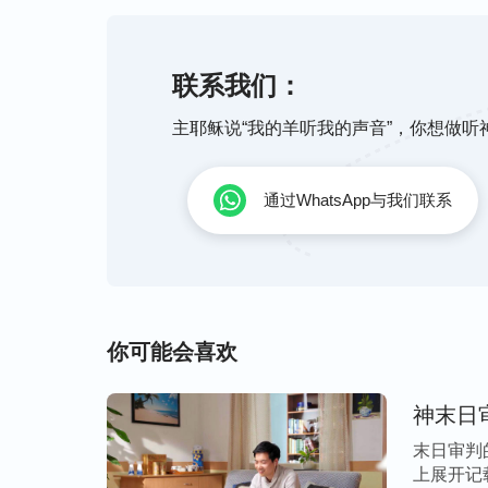
的罪是得着赦免了，但人究竟怎样才能脱去
作，人只是因信得救，因信罪得赦免，但人
的罪是借着神的道成肉身而得着赦免的，并
联系我们：
而得着赦免，但究竟如何能使人不犯罪，使
主耶稣说“我的羊听我的声音”，你想做
对这个问题人没法解决。人的罪是得着了赦
老旧的撒但败坏性情之中，这样，就得把人
通过WhatsApp与我们联系
性完全脱去，而且不再发展，使人的性情都
让人明白生命之道，明白性情变化的途径，
变化，活在光的照耀之下，让人所做的凡事
人脱离撒但的黑暗权势，达到人能完全从罪
你可能会喜欢
“不是医病赶鬼能把人从罪中完全拯救出来
鬼的权柄只是给人恩典，但人的肉体还属于
神末日
的还属于罪，还属于污秽，只有借着话语得
末日审判
人。只把人身上的鬼赶出去了，把人救赎回
上展开记