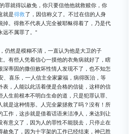
他的罪就得以赦免，你只要信他他就救赎你，你
这就是
得救
了，因信称义了。不过在信的人身
脱掉。得救不代表人完全被耶稣得着了，乃是代
永远不属罪了。”
茫，仍然是模糊不清，一直认为他是大卫的子
主。有些人凭着信心一摸他的衣角病就好了，瞎
根深蒂固的撒但败坏性情人发现不了，也不知怎
安、喜乐，一人信主全家蒙福，病得医治，等
外表，人能以此活着便是合格的信徒，这样的信
些人生前根本不明白生命的道，只是犯罪认罪、
人就是这种情形。人完全蒙拯救了吗？没有！所
的工作，这步就是借着话语来洁净人，来达到让
没有意义了，因为人的罪性不能脱去，只停止在
得赦免了，因为十字架的工作已经结束，神已胜