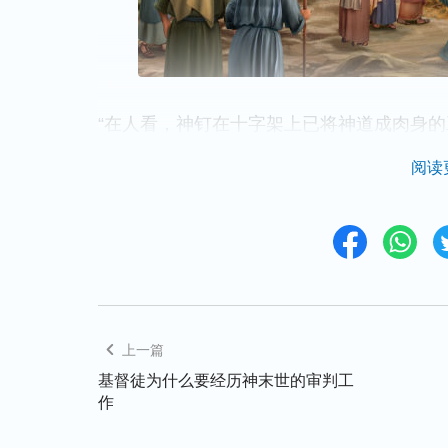
“在人看，神钉在十字架上已将神道成肉身
握了阴间的钥匙，人都认为神的工作已彻底
阅读
小部分，他只是救赎了人类，并没有将人类
说：‘道成的肉身虽经死亡之苦，但并不是
钉十字架，但他并没将我的工作彻底结束，
肉身的工作的第二次计划，神最终的心意是
神便准备再次冒险来在肉身。”
上一篇
“末了的工作就是说话，借着说话人就能达
基督徒为什么要经历神末世的审判工
得着的变化，就比恩典时代人接受那些神迹
作
手
祷告
鬼就从人身上出去了，但人里面那些