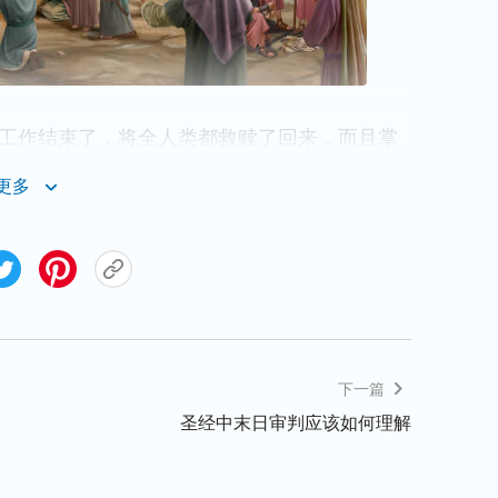
的工作结束了，将全人类都救赎了回来，而且掌
告成了，其实，在神来看，他的工作只完成了一
更多
征服，更没有将人的撒但丑相改变，所以，神
我道成肉身的所有目的，耶稣是我的爱子，为我
只作了一部分。’就这样，神又开始了接续道成
将从撒但手里拯救出来的人都成全、得着，所以
下一篇
到很大的变化。现在这些人接受这些话语之后所
圣经中末日审判应该如何理解
奇事之后所得的变化大得多。因为在恩典时代按
败坏性情依旧存在，人的病是得着医治了，人