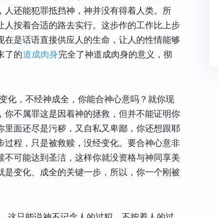
，人还能犯罪抵挡神，神并没有得着人类。所
让人按着合适的路去实行。这步作的工作比上步
现在是话语直接供应人的生命，让人的性情能够
末了的
道成肉身
完全了神道成肉身的意义，彻
经变化，不经神成全，你能合神心意吗？就你现
，你不属罪这是因着神的拯救，但并不能证明你
你里面还尽是污秽，又自私又卑鄙，你还想跟耶
步过程，只是被救赎，没经变化。要合神心意非
赎不可能达到圣洁，这样你就没资格与神同享美
就是变化、成全的关键一步，所以，你一个刚被
免，这只能说神不记念人的过犯，不按着人的过