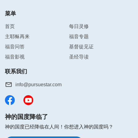
菜单
首页
每日灵修
主耶稣再来
福音专题
福音问答
基督徒见证
福音影视
圣经导读
联系我们
info@pursuestar.com
你好，如果你正在为以下问题而感到困惑、
迷茫，欢迎免费参加在线布道，你将会得到
神的国度降临了
答案。👇
神的国度已经降临在人间！你想进入神的国度吗？
A．
如何迎接主的再来
B．
如何脱罪进天国