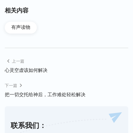
把“人生苦短，何不及时行乐”“人生在世吃穿二字”“今
朝有酒今朝醉”等等当成了座右铭。之后，我们就把
相关内容
肉体享受看得比什么都重要，追求吃喝玩乐，追求让
肉体得到最大限度的放纵和满足，心里越来越不想务
有声读物
正业，反而觉得这样活着人生才有价值、有意义。在
这种邪恶潮流的熏陶下，我也深陷其中，开始尽情的
放纵肉体，挥洒青春，可当我的物质生活得到享受，
欲望得到满足时，心灵里空虚痛苦却是这些物质无法
上一篇
填补的，凭着撒但灌输的人生法则活着，青春只会白
心灵空虚该如何解决
白虚度，活在虚空、痛苦的境地中。
下一篇
我又看到神的话说：“
人毕竟是人，神的地位与神的
把一切交托给神后，工作难处轻松解决
生命是没有一个人能够取代的，人类需要的不仅仅是
吃饱肚腹、人人平等与人人自由的公平社会，需要的
是神的拯救与神对人类的生命供应。人类只有得到了
神对人类的生命供应与神的拯救，人类的需求、人类
联系我们：
的探索欲望与人类的心灵空虚才能得到解决。
”“
认识