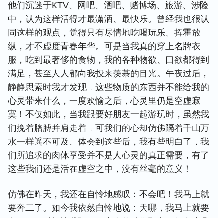
他们沉迷于KTV、网吧、酒吧、赌博场、旅游、涉险
中，认为这样活得才最潇洒、最快乐。曾经我也很认
同这样的观点，觉得只有尽情地吃喝玩乐、挥霍放
纵，才不虚度青春年华。可是当我真的穿上名牌衣
服，吃到最奢侈的食物，我的各种物欲、口欲都得到
满足，甚至人人都向我投来羡慕的目光。午夜过后，
静静思索时我才发现，这些物质的东西并不能给我的
心灵带来什么，一度欢愉之后，心灵里仍是空虚寂
寞！不仅如此，当我跟要好朋友一起游玩时，虽然我
们挽着胳膊并肩走着，可我们的心却仿佛隔着千山万
水一样遥不可及。体会到这些后，我有些明白了，我
们所追求的肉体享受并不是人心灵的真正需要，有了
这些我们还是活在虚空之中，没有丝毫的意义！
仿佛在昨天，我还在自怜地感叹：不会吧！我马上就
要奔二了。如今我依然自怜地说：天哪，我马上就要