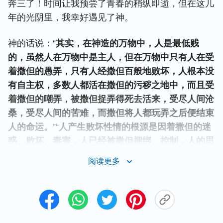
奔三了！时间让我预尝了青春的稍纵即逝，但在这几
年的光阴里，我幸好遇见了神。
神的话说：“
其实，在神造的万物中，人是最低贱
的，虽然人在万物中是主人，但在万物中只有人在受
着撒但的愚弄，只有人经撒但百般地败坏，人根本没
有自主权，多数人都活在撒但的污秽之地中，而且受
着撒但的嘲弄，被撒但捉弄得死去活来，受尽人间沧
桑，受尽人间的苦难，而撒但将人都玩弄之后便结束
人的命运。
”“
人产生败坏性情的根源是因着撒但的迷
惑、败坏、毒害，人已经被撒但捆绑、控制，人的思
想、人的道德、人的见识、人的理智都严重遭到撒但
阅读更多
的破坏，人之所以抵挡神、不能接受
真理
就是因为人
根源的东西都已经撒但的败坏，根本不是神原来造的
那样。
”看了神的话我明白了，我们之所以活得这么
虚空痛苦，都是因为我们被撒但败坏了，不知不觉便