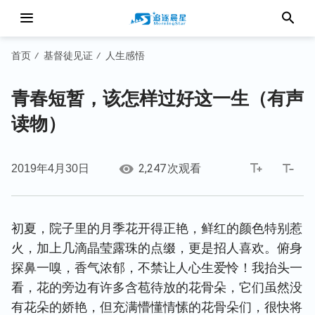
首页
基督徒见证
人生感悟
/
/
青春短暂，该怎样过好这一生（有声
读物）
2,247
2019年4月30日
次观看
初夏，院子里的月季花开得正艳，鲜红的颜色特别惹
火，加上几滴晶莹露珠的点缀，更是招人喜欢。俯身
探鼻一嗅，香气浓郁，不禁让人心生爱怜！我抬头一
看，花的旁边有许多含苞待放的花骨朵，它们虽然没
有花朵的娇艳，但充满懵懂情愫的花骨朵们，很快将