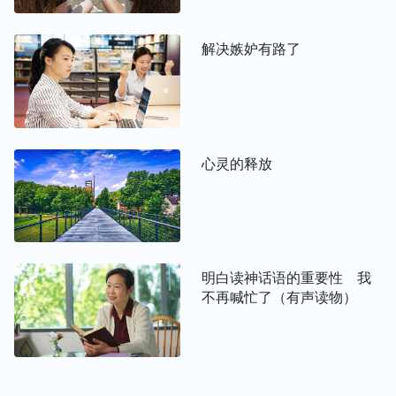
顾保守，我们就活在了撒但的权下，只会是空虚加痛
苦，根本没有幸福可言。大千世界中的我们分辨不清
解决嫉妒有路了
是非对错、善恶美丑，就像大海中的一叶孤舟只能随
波逐流，没有航线没有归属地，没有目标方向地苟活
着。接受神的作工后，我知道了人是神造的，知道人
活着就应该顺服神、敬拜神、见证神，唯有追求认识
心灵的释放
神，得到神的称许，才是我们该追求的人生目标。
之后，我跟弟兄姊妹一起聚会、传福音尽本分，感到
每天的生活都很充实，以往那种心灵空虚苦恼的感觉
没有了。在现实生活中我不管遇到什么难处问题，都
明白读神话语的重要性 我
祷告
、依靠神，就能得到神的开启引导；当我被败坏
不再喊忙了（有声读物）
性情捆绑辖制，不得释放时，只要我来到神面前祷
告、寻求真理，神就会开启带领我前行的方向，让我
哀愁的心变为喜乐。在经历神作工中，我真实体尝
到，只有真理才是人心灵的真正需要，凭真理活着才