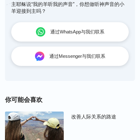
主耶稣说“我的羊听我的声音”，你想做听神声音的小
神的人才是活在光明中的人，真实认识神直接达到的
羊迎接到主吗？
果效就是能真实爱神、真实顺服神。人真实认识神
了，明白真理得着真理了，他的世界观、人生观就发
通过WhatsApp与我们联系
生真实的变化了，随之生命性情也发生真实的变化
了。人有了正确的人生目标，能追求真理凭真理做
人，绝对顺服神凭神的话活着，心灵深处感觉踏实亮
通过Messenger与我们联系
堂，心里没有一点儿黑暗，完全释放自由地活在神面
前，这才是获得了真正的人生，是有真理有人性的
人。另外，你所明白、所得着的真理都是从神的话中
来的，从神那儿来的，当你得到至高的神——造物主
的称许，说你是合格的受造之物，你活出人样了，这
你可能会喜欢
才是最有意义的人生。
”
改善人际关系的路途
神的话使我豁然开朗，我们需要的不是物质生活有多
丰富，而是需要神生命的供应，需要神话语的牧养浇
灌，我们的心灵才能得到供应和滋养。离开了神的看