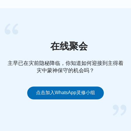
是人生正道，才能得到神的称许、祝福。
现在，我能为传扬神的国度福音献上自己的微薄之
力，尽到一个受造之物的本分与责任，这是我的偏
得！感谢神的怜悯恩待让我在年轻的时候，就读到了
在线聚会
神的话语，明白了人该怎样活着才有价值、有意义。
——米豆
主早已在灾前隐秘降临，你知道如何迎接到主得着
延伸阅读：
灾中蒙神保守的机会吗？
人生短暂，不要让人生留下遗憾
点击加入WhatsApp灵修小组