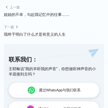
……而当人即将撒手离去的时候，人才知道人倾其一
上一篇
生都在追求的东西原来都是过眼云烟，没有一样能抓
姐姐的不幸，勾起我记忆中的往事……
得住，没有一样能带得走，没有一样能让人免去死
亡，也没有一样能成为一个孤独灵魂归途中的安慰或
下一篇
伴侣，更没有一样东西能拯救人超脱死亡。人在物质
我终于明白了什么才是有意义的人生
世界所得的名或利给了人暂时的满足感，给了人一时
的快慰，给了人心灵踏实的假象，让人迷失了方向，
所以，在茫茫人海中挣扎，渴求得到安息、得到安
慰、得到心灵的宁静的人被一层又一层的浪涛席卷
联系我们：
着，当人还不知道自己从何而来、为何活着、将往何
主耶稣说“我的羊听我的声音”，你想做听神声音的小
处去等等这些人最该明白的问题的时候，人便被名利
羊迎接到主吗？
引诱、迷惑、控制，一去不回头，光阴似箭，日月如
梭，在不经意间人就这样送走了一生的黄金期。
”
通过WhatsApp与我们联系
这段话清楚地告诉我们人活着为什么这么痛苦，根源
就是因着我们的思想观点被撒但败坏了，朝着错误的