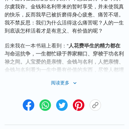
尔虞我诈。金钱和名利带来的暂时享受，并未使我真
的快乐，反而我早已被折磨得身心疲惫、痛苦不堪。
我不禁反思：我们为什么活得这么痛苦呢？人的一生
到底该怎样活着才是有意义、有价值的呢？
后来我在一本书籍上看到：“
人花费毕生的精力都在
与命运抗争，一生都忙碌于养家糊口、穿梭于功名利
禄之间。人宝爱的是亲情、金钱与名利，人把亲情、
金钱与名利看为一生中最有价值的东西，尽管人都埋
怨命运多舛，但人还是把‘人为什么活着，人当怎样
阅读更多
活着，人活着的价值与意义’这些人最该明白与探求
的问题置于脑后，一生无论多少年只为追求名利而奔
波，直到人的青春不再，直到两鬓斑白，直到容颜老
去，直到人意识到名利不能阻挡人衰老的步伐，金钱
填补不了人心灵的空虚，直到人明白谁都不能逃脱生
老病死的规律，直到明白谁都不能摆脱命运的安排。