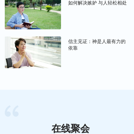
如何解决嫉妒 与人轻松相处
遗憾与虚空而离世，我们的一生就这样白白地消耗掉
了。
我又看到书中说：
“一个人的诞生是一个孤独灵魂来
到人世间体尝人生的开始，也是造物主为一个灵魂安
信主见证：神是人最有力的
排体尝造物主权柄的开始，当然这对于一个人或一个
依靠
灵魂来说是认识造物主的主宰、认识造物主权柄、亲
自体尝造物主权柄的极佳的机会。”
“约伯这一生活得
有没有价值？他的价值在哪儿呢？为什么说他活得有
价值呢？……在神那儿看，约伯活着的价值就在于他
活着能敬畏神、能敬拜神、能见证神的作为、称颂神
的作为，让神从他得享安慰，有了可享受之物；在神
看，他活着的价值还在于他在有生之年经历的这次试
炼得胜了撒但，为神在撒但面前、在世人面前作了响
亮的见证，为神在人类中间得着了荣耀，让神的心得
在线聚会
着安慰，让神急切的心看到了结果，也看到了希望；