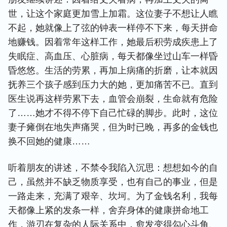
世，让这个家庭更加雪上加霜。这位妻子不想让人瞧
不起，她就像上了弦的钟表一样停不下来，每天拼命
地赚钱。因着常年这样工作，她最后积劳成疾患上了
失眠症、高血压、心脏病，每天都像坐过山车一样昏
昏悠悠。生活的劳累，再加上病痛的折磨，让本就因
抚养三个孩子感到压力大的她，更加痛苦不已。直到
医生说再这样劳累下去，血管会崩裂，生命就有危险
了……她才不得不停下自己忙碌的脚步。此时，这位
妻子瘫倒在地失声痛哭，但为时已晚，再多的金钱也
换不回她的健康……
听着朋友的讲述，不禁令我陷入沉思：想想如今的自
己，虽然并不缺乏物质享受，也有自己的事业，但是
一路走来，充满了艰辛、坎坷。为了金钱名利，我每
天都像上紧的发条一样，舍弃身体的健康拼命地工
作，游刃在复杂的人际关系中，愈发变得勾心斗角、