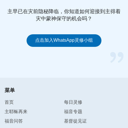
他的见证为神在人类经营工作中开创了一个能为神站
住见证、能为神羞辱撒但的先例。这些是不是约伯活
主早已在灾前隐秘降临，你知道如何迎接到主得着
灾中蒙神保守的机会吗？
着的价值呢？
”
看后我心里感到很明朗，我们人本是神造的，每个人
点击加入WhatsApp灵修小组
来到这个人世间是神给了我们体尝人生、经历神作
工、认识造物主的主宰与权柄的机会，我们活着就该
信神敬拜神活在神的权下，最终达到对神有真实的认
识，得到神的称许，这才是我们一生该追求的，也是
最有意义的事情。就如约伯一样，他一生都在追求认
识神的主宰与权柄，走敬畏神远离恶的道路，虽然他
的身份是东方人中至大的，家产很多，但是他并不为
菜单
名利活着，不在乎这些身外之物的得与失。当他失去
首页
每日灵修
所有的财产、儿女，浑身长毒疮，忍受着常人没法忍
主耶稣再来
福音专题
受的痛苦时，他都没有放弃遵行神的道，仍然不否认
福音问答
基督徒见证
神的名，称颂神的大能，为神在撒但面前作了美好响