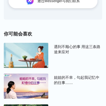
通过Messenger与我们联系
方向追求所导致的。我们从小接受着各种撒但哲学的
灌输，以及名人、伟人的各种言论的熏陶，就像“金
钱至上”“出人头地，高居人上”“光宗耀祖，扬眉吐气”
等等，我们凭着这些思想观点活着，拼命地追求名和
利，认为拥有地位、钱财才是有意义的人生。为名为
你可能会喜欢
利，一生忙忙碌碌，辛苦奋斗，甚至付出生命的代
价，可换来的却仍是虚空。就如那一对夫妻，为了过
遇到不顺心的事 用这三条路
上人上人的生活，在朋友亲戚中间扬眉吐气，一直奔
途来应对
波忙碌，拼命地挣钱，可最终这位丈夫却断送了自己
年轻的生命，这位妻子疾病缠身！其实我们在追求
“名”和“利”的过程中内心都感到很痛苦，即使得到了
也是一时的享受，过后还是觉得虚空。但是看看身边
姐姐的不幸，勾起我记忆中
的往事……
的人都这么活着，从来没有怀疑过这样活着是对还是
错，直到青春不再，直到死亡临及时，才感悟到人所
追求的东西原来都是虚空的，金钱、名利挽不回健
康，阻挡不了死亡，到死时仍是什么也带不走，带着