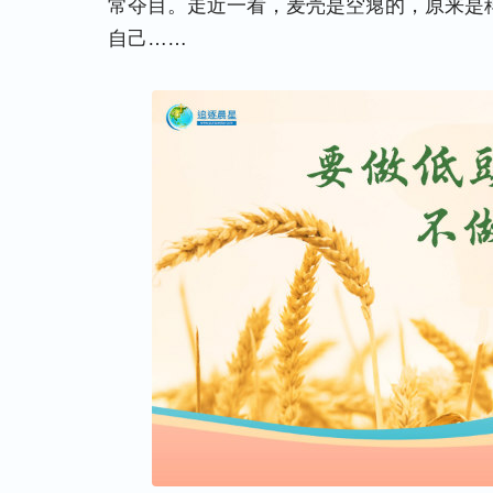
常夺目。走近一看，麦壳是空瘪的，原来是
自己……