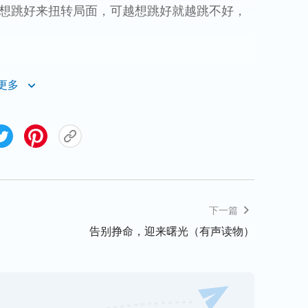
地想跳好来扭转局面，可越想跳好就越跳不好，
也不对，你太紧张了……”听着编导的评价，我
更多
，以前都是我给别人指导，这下反倒我成了最差
了，要不然把我换掉吧，省得在这儿丢人现
落在后面，以后还得面对其他演员的指导帮助，
祷告
：“神啊，我今天跳得最差，心里很受挫，
样的态度对待工作不对，我也不想活在这样的状
下一篇
告别挣命，迎来曙光（有声读物）
弱处，一学一样技术，学一项业务，人就觉得
价的人，我是某某专业人士。不管有多大点能