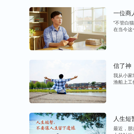
也不愿放下脸面请教别人；当别人点出我跳
一位商
面扫地，甚至想放弃演出。现在我明白了，
“不管白
受造之物，是个平凡的人，不可能对所有的
在当今这
把舞蹈跳好。而我把自己包装成舞蹈专业人
[…]
人，不肯做普通人，是我的追求观点错了，
我又看到神的话说：“
你得学会走路，而且脚
信了神
你别学着跑，你能一步一个脚窝地走，你别
我从小家
超人，做伟人，做高大的人。
”“
临到一个事
渔船上工
好比你没有一个容器接纳一个宝贝，所以你
的 […]
就是先把自己的地位摆对，我并不比其他演
耀自己，得学会脚踏实地、扎扎实实地练、
己，应放下脸面，博采众长，多接受别人的
人生短
升。想想自己从没接触过踢踏舞，学得慢或
最近，朋
训练让自己的脚很容易紧绷，而跳踢踏舞又