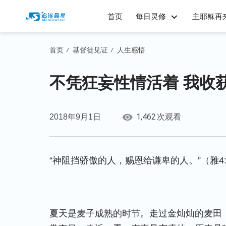
首页
每日灵修
主耶稣再
首页
基督徒见证
人生感悟
/
/
不凭狂妄性情活着 我收
1,462
2018年9月1日
次观看
“神阻挡骄傲的人，赐恩给谦卑的人。”（雅4:
夏天是麦子成熟的时节。走过金灿灿的麦田