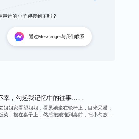
高大的人物，变得完美无瑕，没有任何缺陷，就
强悍，什么都能，没有任何不能的，没有做不到
听神声音的小羊迎接到主吗？
显得自己弱势，不如别人，让别人看不起，就总
知道怎么做，但他还说自己知道，然后自己在背
通过Messenger与我们联系
白，没有头绪，别人问他做得怎么样了，他为了
做完了。这是什么问题呀？这是什么性情啊？狂
做正常的人，不想做凡人，总想做超人，甚至想
就太麻烦了！凡是正常人性的弱点、缺点、无
，不让别人看见，一个劲地装，伪装。
”
不幸，勾起我记忆中的往事……
苦，还想退出这次演出，原因就是这次我没有跳
象。想想自从来到团里，我总把自己学习舞蹈时
去姐姐家看望姐姐，看见她坐在轮椅上，目光呆滞，
饭菜，摆在桌子上，然后把她推到桌前，把小勺放在
包装起来后，就觉得自己是舞蹈专业人士，是团
我比别人好，不容许别人比我强，把自己架在一
难受，觉得脸面受损，宁可自己加倍努力练习，