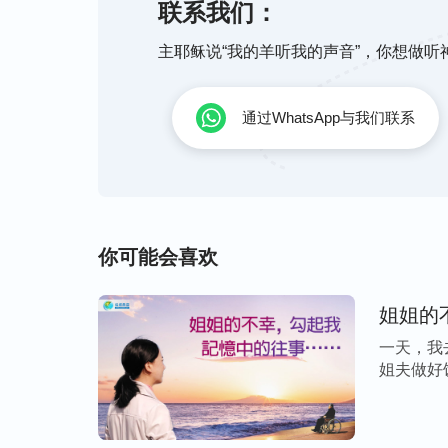
联系我们：
耐，还没等亮就想把自己包装起来，伪装成
想把自己武装起来，在别人眼中变得高大，
主耶稣说“我的羊听我的声音”，你想做
的事。如果有求于别人，那显得自己无能，
想装。有的人别人让他做一个事，他其实不
通过WhatsApp与我们联系
后偷偷查资料学习，结果学了几天还是不明
不让人看出他的漏洞与弱势还继续装，说快
得没边了，是吧！他不想做普通的人，不想
做一个有特殊功能的人，做有异能的人，这
你可能会喜欢
知、愚昧或者是不明白的，他都包着，裹着
姐姐的
看到神话语的揭示，我才意识到自己这么痛
好踢踏舞，失去了以往在团里被人高看的形
一天，我
姐夫做好
间长、经验丰富、获过奖当成资本，把自己
姐 […]
里的佼佼者，所以我不允许自己出错，只能
个高位上。当其他演员比我跳得好时，我就