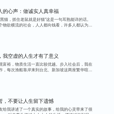
舞出现的一些问题时，我更受不了，觉得自己颜
人的心声：做诚实人真幸福
这都是我本性太狂妄了，我本来就是一个普通的
猫黑猫，抓住老鼠就是好猫”这是一句耳熟能详的话。
舞蹈样样精通，更不可能不经过失败和改进就能
个物欲横流的社会，人人都向钱看，许多人都认为不
士，总追求做团里的佼佼者，做绝对不出错的
才导致我活在痛苦中。
踏实地、一步一个脚窝地走。你能走你就走，
，我空虚的人生才有了意义
两步并作一步走，得脚踏实地地做人，别学着做
境富裕，物质生活一直比较优越。步入社会后，我在
先得有接受
真理
的态度。没有这样一个态度，就
作，每次渔船靠岸来到台北、新加坡这两座繁华喧闹
得不着真理。
”神的话给我指明了实行的路途，
员高，不能再把以往的经验、阅历当做资本来炫
学。另外我得做个诚实人，不能再伪装包裹自
意见、建议，这样跳出的舞才能有长进，得到提
暂，不要让人生留下遗憾
者出差太正常了，加上常年的古典舞、民族舞的
友给我讲述了一个真实的故事，给我的心灵带来了很
特别需要脚放松，跟我以前的训练模式恰巧是相