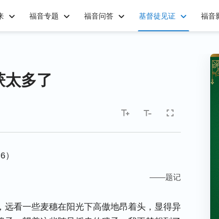
来
福音专题
福音问答
基督徒见证
福音
获太多了
6）
——题记
，远看一些麦穗在阳光下高傲地昂着头，显得异