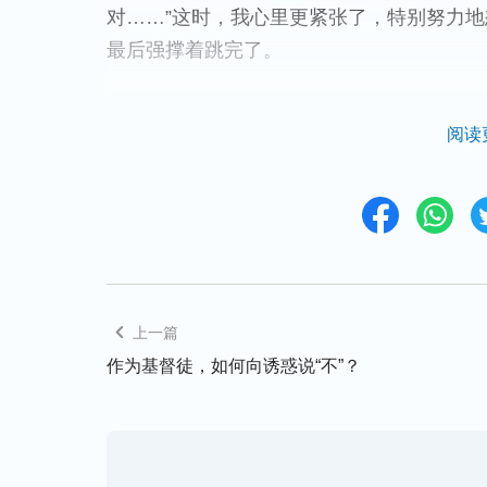
对……”这时，我心里更紧张了，特别努力
最后强撑着跳完了。
结束后，编导说我：“你的脚踝太紧了，节奏
阅读
觉得脸在发烫，心想：我今天算是丢死人了
的，大家以后会怎么看我？我不想跳这个舞
眼……想想自从学踢踏舞到现在，我一直都
实在太痛苦了！痛苦中，我来到神面前向神
甚至自暴自弃想放弃这场演出，我知道用这
态中，求神帮助我吧！”
上一篇
作为基督徒，如何向诱惑说“不”？
不再伪装
踏实做人
祷告后，我想到神的话说：“
但是人里面有个
自己有能耐了：我是有身份的人，我是有身