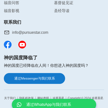
福音问答
基督徒见证
人再凭撒但败坏性情活着，而是在临到的一切事上都
福音影视
圣经导读
能寻求真理，能根据神的话看人看事，以神的话为做
人的准则。人与人之间要想建立正常的人际关系，就
联系我们
得互相有沟通，彼此能敞开交心，都能凭神的话活
着。就算别人做了对不起自己的事，也要学会饶恕
info@pursuestar.com
人、体谅人、理解人，凭爱心对待人，这样神就在我
你好，如果你正在为以下问题而感到困惑、
迷茫，欢迎免费参加在线布道，你将会得到
们身上得着荣耀了，我们就成为合神心意的人了。宇
答案。👇
心回想：人无完人、孰能无过，当初若不是好友带她
神的国度降临了
A．
如何迎接主的再来
入公司，她不会拥有这份工作；自己对业务不熟悉
神的国度已经降临在人间！你想进入神的国度吗？
时，若不是好友手把手地教她、鼓励她，她不会有今
B．
如何脱罪进天国
天的成就。而今天好友一时做出伤害自己利益的事，
C．
如何亲近神
通过Messenger与我们联系
自己却不能理解好友、饶恕好友，这对人也没有包
D．
如何依靠神有信心
容、饶恕啊！在神话语的带领下，宇心愿意放下自
E．
如何祷告蒙神垂听
己，学会去包容、忍耐、理解，同时，她准备和好友
|
|
|
|
关于我们
隐私权政策
网站声明
追逐晨星
Copyright © 2024 追逐晨星.
再次倾心交流，将自己最近的收获和所得的与好友一
通过WhatsApp与我们联系
All rights reserved.
起分享。宇心找到了实行路途，心情舒畅了很多，不