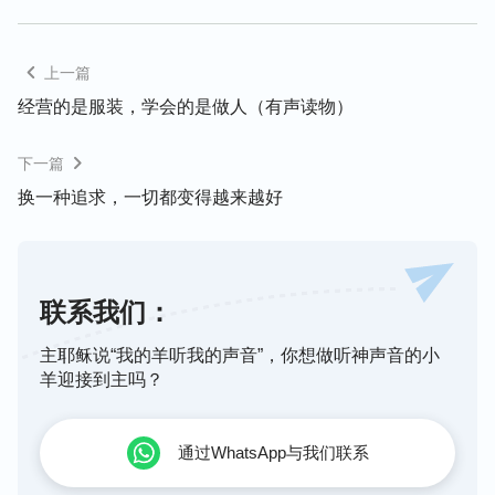
也是撒但本性的最好说明、注释。这些灌输到人类心
灵里的毒素都是从撒但来的，没有一点是从神来的，
这些鬼话也正是和神话相敌对的，完全可以看出，一
上一篇
切正面事物的实际是从神来的，所有毒害人的反面事
经营的是服装，学会的是做人（有声读物）
物都是从撒但来的。
”“
人的生活、人的办事、人行事
为人还有许多撒但毒素在里面，几乎没有丝毫
真理
，
下一篇
比如人的处世哲学，人成功的座右铭，行事的手段，
换一种追求，一切都变得越来越好
每个人都充满了大红龙的毒素，都是从撒但来的，所
以，人的骨子里、血液里流的全是撒但的东西。
”还
看到一段属灵人的讲道说：现在所有人的人际关系都
联系我们：
不正常，主要是因为人被撒但败坏太深，人格表现极
为低下，人都唯利是图，办事专讲占便宜，凡事都有
主耶稣说“我的羊听我的声音”，你想做听神声音的小
个人存心目的。人都是为自己活着，都是为肉体活
羊迎接到主吗？
着，对别人没有丝毫的关心爱护，甚至连该有的感情
爱心都不具备，人与人之间勾心斗角、互相防备、明
通过WhatsApp与我们联系
争暗斗，无法正常相处，人该具备的良心理智也荡然