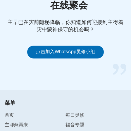
在线聚会
性情没有弯曲诡诈，人与人有正常的关系，不搞独
立，生活不平庸、不腐朽，而且在所有的人中间高举
主早已在灾前隐秘降临，你知道如何迎接到主得着
神，在人中间贯穿神的话，人与人和睦同居，都活在
灾中蒙神保守的机会吗？
神的看顾、保守之下，地上充满和谐之气，没有撒但
的搅扰，在人中间都能以神的荣耀为根本。这样的人
都是犹如天使一样，单纯、活泼，不曾向神发怨言，
点击加入WhatsApp灵修小组
只为神在地的荣耀而献上自己的所能。
”她又看到一
段属灵人的讲道说：“人与人达到正常相处也该具备
几条实行原则，不能只满足于不占别人便宜、不坑害
人，还应具备一些爱心，更要有良心理智，能够彼此
包容互相帮助，能关心别人，凡事让别人得益处，能
为别人着想，不能光顾自己，还能担谅别人软弱，能
菜单
够饶恕人的过犯，有了这几条原则我们才能与人建立
起正常的关系，达到和睦相处。”
首页
每日灵修
主耶稣再来
福音专题
宇心明白了：神拯救人活出真正人的样式，就是不让