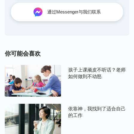
无存，人与人没有同心合意的，如果不加一点忍耐都
是冤家对头。”宇心心头一震：是啊，这些日子自己
通过Messenger与我们联系
活在苦毒恼恨当中，将好友视为不共戴天的敌人，这
不正是撒但的毒害吗？我们人都被撒但败坏，身上满
了撒但毒素，不管是夫妻、家人、朋友、同事之间相
处，都凭“人不为己天诛地灭”的撒但毒素活着，都是
唯利是图、自私自利，为了各自的利益互相争夺、明
你可能会喜欢
争暗斗，做什么事都是为自己，不会考虑他人的利
益，所以人与人之间都没有正常的人际关系，这都是
孩子上课顽皮不听话？老师
撒但败坏人的结果。宇心静心细想：好友听到自己有
如何做到不动怒
大客户，为了得到丰厚的奖金，不顾友情抢生意；而
自己因着好友抢了客户，失去了一大笔收入，便对好
友产生了恨，甚至产生了报复心理。从事情的外表
依靠神，我找到了适合自己
看，是好友见利忘义、背叛自己在先，似乎自己是无
的工作
辜的，错全在好友，但从这件事情发生之后自己的一
系列反应来看，自己和好友一样自私，也是凭着“人