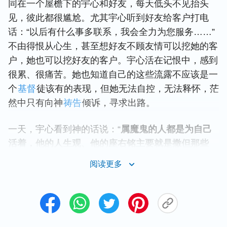
同在一个屋檐下的宇心和好友，每天低头不见抬头
见，彼此都很尴尬。尤其宇心听到好友给客户打电
话：“以后有什么事多联系，我会全力为您服务……”
不由得恨从心生，甚至想好友不顾友情可以挖她的客
户，她也可以挖好友的客户。宇心活在记恨中，感到
很累、很痛苦。她也知道自己的这些流露不应该是一
个
基督
徒该有的表现，但她无法自控，无法释怀，茫
然中只有向神
祷告
倾诉，寻求出路。
一天，宇心看到神的话说：“
属魔鬼的人都是为自己
活着，他的人生观、他的座右铭主要就是撒但那些
话，‘人不为己，天诛地灭’等，都是世界上的那些魔
阅读更多
王、伟人、哲学家说的一些话成为人的生命了。尤其
是被中国人捧为‘圣人’的孔子的话，多数都成为人的
生命了，还有佛教、道教的名言，著名人物口里常说
的那些经典的话，都是撒但哲学、撒但本性的概括，