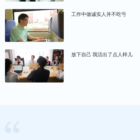
不为己天诛地灭”的撒但毒素活着，都在为了自己的
利益争斗，自己对好友态度的180度大转变完全源于
工作中做诚实人并不吃亏
个人利益的得失，甚至企图以其人之道，还治其人之
身，连坑害好友的想法都有了，自己与她又有多大区
别呢？其实，好友能做出那样的事，不也是受撒但败
坏性情的支配吗？没有神的拯救，人都活在败坏当中
身不由己受撒但的愚弄与践踏，自己有何理由贬低和
放下自己 我活出了点人样儿
仇恨别人呢？认识到这些，宇心的心渐渐地平静了下
来，也不再那么恨好友了，打算让这件事就这样悄悄
地过去。
之后的日子里，宇心虽然也能和好友平静地说话了，
但彼此之间仿佛还隔着什么似的，无法回到从前的友
好关系，这仍然是宇心的一块心病。难道人与人之间
就不能做到坦诚相待吗？真正的友谊只能是镜中花、
水中月吗？宇心再次来到神面前，将自己的难处向神
祷告后，一段神的话语浮现在她的脑海：“
正常人的