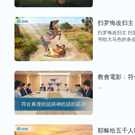
扫罗悔改归主
扫罗悔改归主 
书给大马色的各会
教會電影：符
...
耶稣给五千人