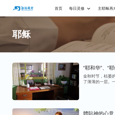
首页
每日灵修
主耶稣再
耶稣
“耶和华”、“
金秋时节，枯萎
了薄薄的一层。一
體貼神的心意