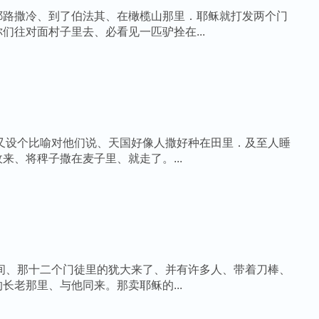
耶路撒冷、到了伯法其、在橄榄山那里．耶稣就打发两个门
们往对面村子里去、必看见一匹驴拴在...
稣又设个比喻对他们说、天国好像人撒好种在田里．及至人睡
来、将稗子撒在麦子里、就走了。...
之间、那十二个门徒里的犹大来了、并有许多人、带着刀棒、
长老那里、与他同来。那卖耶稣的...