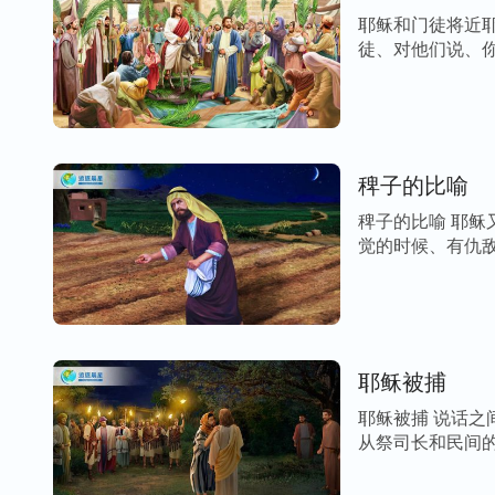
耶稣和门徒将近
徒、对他们说、你
稗子的比喻
稗子的比喻 耶
觉的时候、有仇敌
耶稣被捕
耶稣被捕 说话
从祭司长和民间的