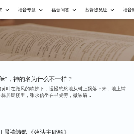
来
福音专题
福音问答
基督徒见证
福音
耶稣”，神的名为什么不一样？
的黄叶在微风的吹拂下，慢慢悠悠地从树上飘落下来，地上铺
栋居民楼里，张永信坐在书桌旁，微皱眉...
 | 晨禱詩歌《效法主耶穌》