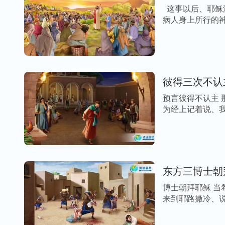
这事以后、耶稣
病人身上所行的神
彼得三次不认
预言彼得不认主
为经上记着说、我
东方三博士朝
博士朝拜耶稣 
来到耶路撒冷、说