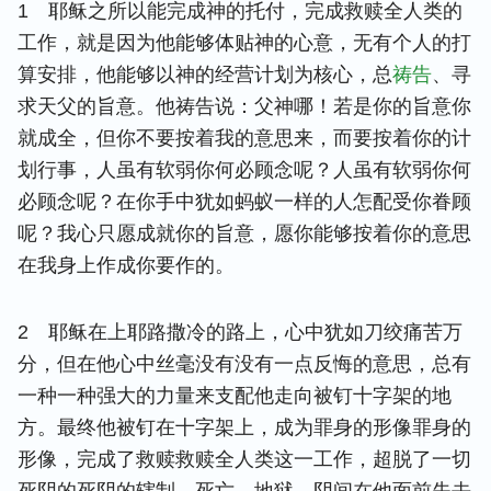
1 耶稣之所以能完成神的托付，完成救赎全人类的
工作，就是因为他能够体贴神的心意，无有个人的打
算安排，他能够以神的经营计划为核心，总
祷告
、寻
求天父的旨意。他祷告说：父神哪！若是你的旨意你
就成全，但你不要按着我的意思来，而要按着你的计
划行事，人虽有软弱你何必顾念呢？人虽有软弱你何
必顾念呢？在你手中犹如蚂蚁一样的人怎配受你眷顾
呢？我心只愿成就你的旨意，愿你能够按着你的意思
在我身上作成你要作的。
2 耶稣在上耶路撒冷的路上，心中犹如刀绞痛苦万
分，但在他心中丝毫没有没有一点反悔的意思，总有
一种一种强大的力量来支配他走向被钉十字架的地
方。最终他被钉在十字架上，成为罪身的形像罪身的
形像，完成了救赎救赎全人类这一工作，超脱了一切