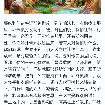
耶稣和门徒将近耶路撒冷、到了伯法其、在橄榄山那
里．耶稣就打发两个门徒、对他们说、你们往对面村
子里去、必看见一匹驴拴在那里、还有驴驹同在一
处．你们解开牵到我这里来。若有人对你们说什么、
你们就说、主要用它．那人必立时让你们牵来。这事
成就、是要应验先知的话、说、要对锡安的居民说、
看哪、你的王来到你这里、是温柔的、又骑着驴、就
是骑着驴驹子。门徒就照耶稣所吩咐的去行、牵了驴
和驴驹来、把自己的衣服搭在上面、耶稣就骑上。众
人多半把衣服铺在路上．还有人砍下树枝来铺在路
上。前行后随的众人、喊着说、和散那归于大卫的子
孙（和散那原有求救的意思、在这里是称颂的话）、
奉主名来的、是应当称颂的．高高在上和散那。耶稣