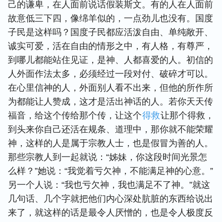
己的谦卑，在人面前说话假装斯文。有的人在人面前
故意低三下四，像绵羊似的，一点劲儿也没有。国度
子民是这样吗？国度子民都应活泼自由、单纯敞开、
诚实可爱，活在自由的情形之中，有人格，有尊严，
到哪儿都能站住见证，是神、人都喜爱的人。初信的
人外面作法太多，必须经过一段对付、破碎才可以。
在心里信神的人，外面别人看不出来，但他的所作所
为都能让人赞成，这才是活出神话的人。若你天天传
福音，给这个传给那个传，让这个
得救
让那个得救，
到头来你自己还活在规条、道理中，那你就不能荣耀
神，这样的人是属于宗教人士，也是假冒为善的人。
那些宗教人到一起就说：“姊妹，你这段时间光景怎
么样？”她说：“我觉着亏欠神，不能满足神的心意。”
另一个人说：“我也亏欠神，我也满足不了神。”就这
几句话、几个字就把他们内心深处肮脏的东西给说出
来了，就这样的话是最令人厌憎的，也是令人极度反