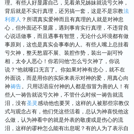
理。有些人好显露自己，见着弟兄姊妹就说亏欠神，
背后就是不实行真理，还另搞一套，这是不是宗教
法
利赛人
？所谓真实爱神而且有真理的人就是对神忠
心，但外面还不显露，遇到事肯实行真理，不违背良
心说话做事，而且遇事有智慧，无论什么环境都有做
事原则，这也是真实会事奉的人。有些人嘴上总挂着
亏欠神，整天愁眉不展、装腔作势，装出一副可怜
相，太令人恶心！你若问他“怎么亏欠神了，你说
说？”他就哑口无言了。你如果对神有忠心，就不在
外面说，而是用你的实际来表示对神的爱，用真心向
神
祷告
。只用话语应付神的人都是假冒为善的人！有
些人一祷告就说亏欠神，不管什么时候一祷告就流
泪，没有
圣灵
感动他也要哭，这样的人被那些宗教仪
式与观念占有，他们凭这些活着，总认为神喜悦他这
么做，认为神看中的就是外表的敬虔或是伤心的流
泪，这样的谬种怎么能有出息呢？有的人为了表示自