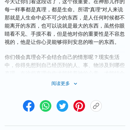
今天让你们看这段话了，这个很重要。在神那儿作的
每一样事都是真理，都是生命。所谓“真理”对人来说
那就是人生命中必不可少的东西，是人任何时候都不
能离开的东西，也可以说就是最大的东西，虽然你眼
睛看不见、手摸不着，但是他对你的重要性是不容忽
视的，他是让你心灵能够得到安息的唯一的东西。
你们领会真理会不会结合自己的情形呢？现实生活
中，你得先想到自己经历到的人、事、物涉及到哪些
真理，在这些真理中你才能找着神的心意，才能结合
到神的心意。你若不知道临到你的事涉及哪方面真
阅读更多
理，就直接去寻求神的心意，这样做比较盲目，不能
达到果效。要寻求真理，明白神的心意，首先要看临
到你的事是哪一类的事，涉及哪方面的真理，在神话
中你找到了与你经历相应的真理，然后在相应的真理
上寻找自己可实行的路，这样你就间接地明白神的心