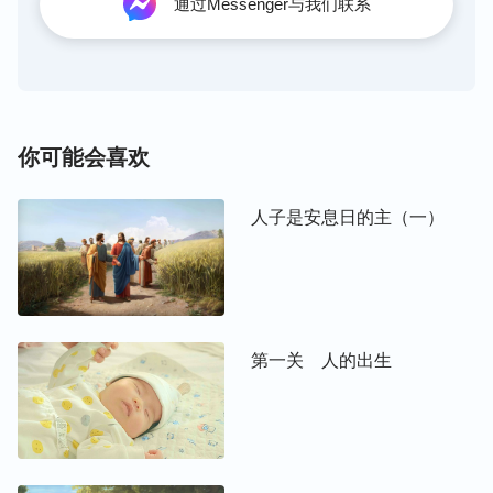
情以外，最主要还得在人的实际经历中来达到。人如
通过Messenger与我们联系
果脱离现实生活，要达到认识神那是不可能的事，即
便有的人在神的话中得到一些认识，也只局限在道理
上、字面上，与真正的神自己还是有差距。
我们现在交通的这个范围都是在圣经记载的故事里，
你可能会喜欢
通过这些故事、通过解剖所发生的这些事来认识神曾
经发表过的性情与所有所是，让人能够更宽广地、更
人子是安息日的主（一）
深刻地、更多方面地、多元地认识神的方方面面。那
么，要认识神的方方面面只能借着这些故事来达到
吗？那倒不是！因为神在国度时代说的话、作的工更
能让人认识到神的性情，而且更全面，只不过我想通
第一关 人的出生
过一些人熟知的圣经记载的事例或故事来让人认识神
的性情、了解神的所有所是能容易一些。如果拿现在
神发表的这些审判刑罚的话语、发表的这些真理来逐
字逐句地让你认识神，你觉得太枯燥、太乏味，甚至
让有的人觉得神的话语似乎带有公式性，把圣经里的