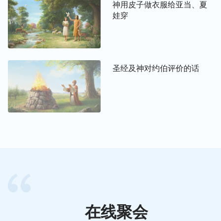
神用皮子做衣服给亚当、夏
这些故事列举出来，让人认识神的性情，人就不觉得
娃穿
枯燥乏味了。可以说，在讲述这些事例的过程中，用
人的语言把神当时心里想的细节都告诉给人了，把神
当时的心情也可以说情绪或者心思意念都告诉给人，
告诉给人的目的就是让人能够体会到、能够感受到神
圣经及神对约伯评价的话
的所有所是不是一个公式，不是一种传说，不是一种
人看不到摸不到的东西，而是实实际际存在的，让人
能感受到、能体会得到，这是最终的目的。生在这个
时代的人可以说是有福的，有圣经的故事作借鉴来更
广泛地了解神作过的工作，通过神作过的工作来看神
的性情，也通过神所发表的这些性情来了解神对人类
的心意，了解神圣洁的具体表现是什么，了解神对人
牵挂的具体表现是什么，达到人对神的性情有更具
体、更深刻的认识。相信这个你们都感觉到了吧！
在线聚会
在
恩典
时代，在主耶稣所作的这些工作范围里，你会