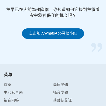
看到神另外一方面的所有所是，这些所有所是都借着
主早已在灾前隐秘降临，你知道如何迎接到主得着
肉身发表出来，也透过人性让人看得见、体会得到。
灾中蒙神保守的机会吗？
在人子身上，人看到了神在肉身中的人性活出，也看
到了神在肉身中的神性发表，这两方面的发表让人看
到了一位实实际际的神，也让人对神有了不同的概
点击加入WhatsApp灵修小组
念。而在创世以后与律法时代结束这期间，也就是恩
典时代以先，人看到的、听到的或者感受到的全是神
的神性的一面，是神在一个非物质世界里所作的、所
说的，是人看不见摸不着的神的真体所发表出来的一
些东西，这些东西很多时候让人感觉神太高大，没法
靠近，神给人更多的印象是忽隐忽现，甚至神的每一
菜单
个心思意念让人都感觉是那么的神秘莫测、那么的难
以琢磨，人根本就够不上，更不用说去揣摩、去体会
首页
每日灵修
了。对人来说，神的一切都很遥远，遥远得让人看不
主耶稣再来
福音专题
见，让人摸不着，他似乎在天际，又似乎根本就不存
福音问答
基督徒见证
在，所以明白神的每一个心思意念，或者明白神的任