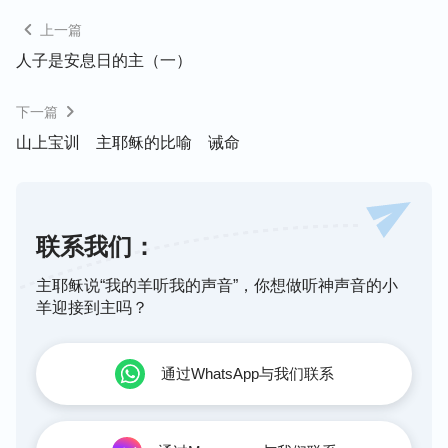
意了。寻求真理、实行真理不是机械性地去套用一个
规条，或去守一个公式，真理不是公式性的，也不是
上一篇
定律，他不是死的东西，而是生命，是活的东西，是
人子是安息日的主（一）
一个受造之物活着必须遵循与人生存必须具备的法
则，这个需要你在经历当中多多地体会。不管你经历
下一篇
到什么程度都离不开神的话、离不开真理，而你了解
山上宝训 主耶稣的比喻 诫命
到的神的性情与认识到的神的所有所是都在神话中发
表出来，他们与真理的关系都是密不可分的。神的性
情、神的所有所是本身就是真理，只不过真理是神性
联系我们：
情与神的所有所是所流露出来的一个真实的体现，他
将神的所有所是都具体化、明文化了，他更直白地告
主耶稣说“我的羊听我的声音”，你想做听神声音的小
诉你神喜欢什么，神不喜欢什么，神让你做什么，神
羊迎接到主吗？
不允许你做什么，告诉你神恨恶什么人、喜悦什么
人。在神所发表的这些真理的背后人看到了神的喜怒
通过WhatsApp与我们联系
哀乐、看到了神的实质，这些就是神性情的流露。人
除了在神的说话之中认识神的所有所是、了解神的性