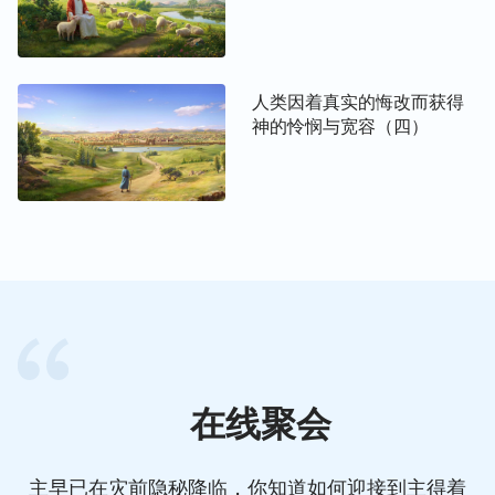
的，同样，神公义性情的另外一方面，也就是神的怜
悯也是圣洁的、不容人触犯的。任何受造之物或者非
受造之物都不能代替或者代表神作神要作的事情，也
人类因着真实的悔改而获得
不能代替或者代表神毁灭所多玛，或者拯救尼尼微，
神的怜悯与宽容（四）
这就是神独一无二的公义性情的真实发表。
——《话・卷二 关于认识神・独一无二的神自己 二》
在线聚会
主早已在灾前隐秘降临，你知道如何迎接到主得着