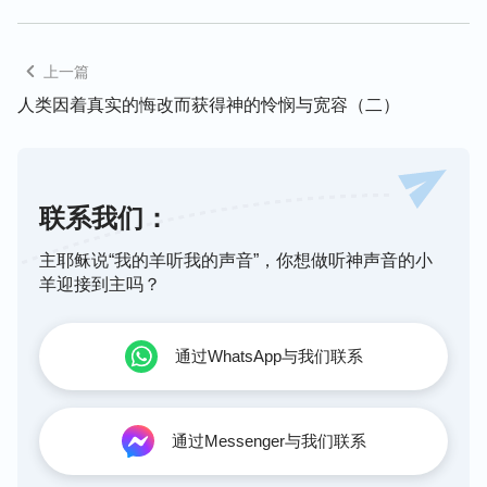
任何受造之物的实质。在神发表的作事原则、神的心
思意念或神的任何一个决定，以及神的任何一样举动
中，都看不到任何的瑕疵与任何的污点。神既这样决
上一篇
定了，既这样作了，他就这样成就，这样的结果都是
人类因着真实的悔改而获得神的怜悯与宽容（二）
准确无误的，因为它的源头是无瑕疵、无污点的。神
的烈怒是无瑕疵的，同样，神的怜悯、宽容也是受造
之物不具备的，是圣洁无瑕的，也是经得住推敲与体
联系我们：
验的。
主耶稣说“我的羊听我的声音”，你想做听神声音的小
在了解了尼尼微城的故事之后，你们是不是又看到了
羊迎接到主吗？
神公义性情中另外一方面的实质呢？是不是又看到了
神独一无二的公义性情的另外一方面呢？在人类中有
通过WhatsApp与我们联系
没有任何人具备这样的性情呢？有没有任何人具备神
这样的烈怒呢？有没有任何人具备神这样的怜悯与宽
容呢？在受造之物中，有谁能大发烈怒决定毁灭或降
通过Messenger与我们联系
灾祸于人类？又有谁能有资格施怜悯宽容人类、赦免