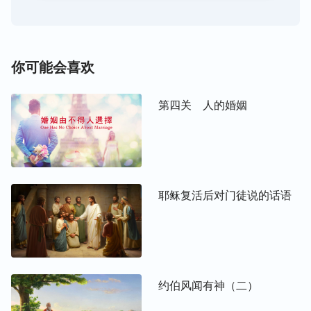
人类而改变灭掉人类的决定？造物主以他独有的方式
与原则发表着他的公义性情，他不受任何人事物的左
右与限制。在他独有的性情里，没有人能改变他的心
思与意念，也没有人能说服他、改变他的任何一个决
你可能会喜欢
断。受造之物的一切行为与心思都在他公义性情的判
决之下，是发出烈怒，还是施下怜悯，没有人能掌控
第四关 人的婚姻
得了，只有造物主的实质也就是造物主的公义性情来
决定，这就是造物主公义性情的独一无二！
通过解读神对尼尼微人态度的先后转变，你们能不能
用“独一无二”这个词来形容神公义性情中的怜悯呢？
耶稣复活后对门徒说的话语
之前我们说了神的烈怒是神独一无二的公义性情中的
一方面实质，现在我把神的烈怒与神的怜悯这两方面
定义为神的公义性情。神的公义性情是圣洁的，是不
容人触犯的，也是不容任何人置疑的，是任何受造之
约伯风闻有神（二）
物与非受造之物所不具备的，是神特有的，也是神独
有的，这就是说，神的烈怒是圣洁的，是不容人触犯