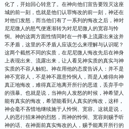
化了，开始回心转意了。在神向他们宣告要毁灭这座
城的前一刻，也就是他们认罪悔改的前一刻，神还在
对他们发怒，而当他们有了一系列的悔改之后，神对
尼尼微人的怒气便逐渐转为对尼尼微人的宽容与怜
悯。神的这两方面性情同时在一件事上流露出来这并
不矛盾，这里的不矛盾人应该怎么来理解与认识呢？
这两个截然不同的实质，在尼尼微人悔改先后在神身
上表现出来、流露出来，让人看见神实质的真实与神
实质的不容人触犯。神在用他的态度告诉人：并不是
神不宽容人，不是神不愿意怜悯人，而是人难得向神
真正地悔改，难得真正地离开所行的恶道，丢弃手中
的强暴。也就是说，当神向人发怒的时候，神希望人
能有真实的悔改，希望能看到人真实的悔改，这样，
神会毫不吝惜地继续施于人怜悯、宽容。这就是说，
人的恶行招来神的烈怒，而神的怜悯、宽容则赐予听
神的话、在神面前真实悔改的人，赐予能离开所行的