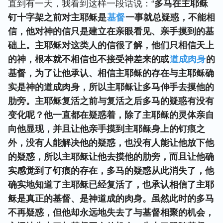
直到有一天，我看到这样一段话说：“
多马在主耶稣
钉十字架之前对主耶稣是
基督
一事就总疑惑，不能相
信，他对神的信只是建立在亲眼看见、亲手摸到的基
础上。主耶稣对这类人的信很了解，他们只相信天上
的神，根本就不相信也不接受神差来的或
道成肉身
的
基督，为了让他承认、相信主耶稣的存在与主耶稣确
实是神的道成肉身，所以主耶稣让多马伸手去摸他的
肋旁。主耶稣复活之前与复活之后多马的疑惑有没有
变化呢？他一直都在疑惑着，除了主耶稣的灵体亲自
向他显现，并且让他亲手摸到主耶稣身上的钉痕之
外，没有人能解决他的疑惑，也没有人能让他放下他
的疑惑，所以主耶稣让他去摸他的肋旁，而且让他确
实感觉到了钉痕的存在，多马的疑惑从此消失了，他
确实地知道了主耶稣已经复活了，也承认相信了主耶
稣是真正的基督、是神道成的肉身。虽然此时的多马
不再疑惑，但他却永远地失去了与基督相聚的机会，