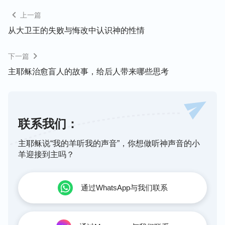
神。当多马摸完钉痕后，主耶稣对他说：“
你因看见
了我才信，那没有看见就信的有福了！
”是在以此告
上一篇
诉多马一类的人，神不称许多马这样的信，不承认这
从大卫王的失败与悔改中认识神的性情
样的人是跟随神的人，这样信下去的结局只能是被神
下一篇
撇弃、淘汰。
主耶稣治愈盲人的故事，给后人带来哪些思考
这不由得让我想到圣经中记载迦南妇人的故事，她只
是耳闻主耶稣的一些作为，就凭着信心祈求主耶稣医
治她女儿的病。不管主耶稣对迦南妇人什么态度，对
联系我们：
她不理不睬也好，或把她当作狗也好，但迦南妇人对
主耶稣是神从没有丝毫的疑惑，她能从心里认定主耶
主耶稣说“我的羊听我的声音”，你想做听神声音的小
稣就是她的主、她的神，所以她没有任何怨言，而且
羊迎接到主吗？
表现得很有理智
，这是迦南妇人难能可贵的地方
。
因
着她的信心，
最终主耶稣救了她女儿，
赐给了她
恩典
通过WhatsApp与我们联系
与祝福。
多马与迦南妇人对待主耶稣的信与态度是截然不同