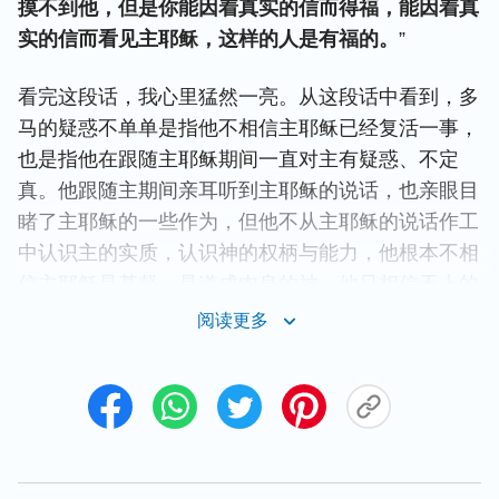
摸不到他，但是你能因着真实的信而得福，能因着真
实的信而看见主耶稣，这样的人是有福的。
”
看完这段话，我心里猛然一亮。从这段话中看到，多
马的疑惑不单单是指他不相信主耶稣已经复活一事，
也是指他在跟随主耶稣期间一直对主有疑惑、不定
真。他跟随主期间亲耳听到主耶稣的说话，也亲眼目
睹了主耶稣的一些作为，但他不从主耶稣的说话作工
中认识主的实质，认识神的权柄与能力，他根本不相
信主耶稣是基督，是道成肉身的神，他只相信天上的
神。多马对神的信是建立在亲眼看见、亲手摸到的基
阅读更多
础上的，是信自己观念中的神，而不是信实际的神。
神是全能的，神鉴察人心肺腑，对多马心里的疑惑早
已了如指掌，所以当主耶稣复活之后向多马显现时，
就让他去摸主耶稣手上的钉痕与肋，让他看到主耶稣
已经复活，主耶稣的的确确就是基督，是道成肉身的