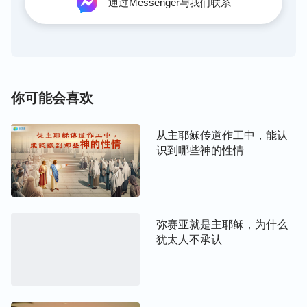
通过Messenger与我们联系
的，主耶稣给这两种人也定了不同的结局：一个是没
有真实的信，不能蒙神祝福；一个是有真实的信，得
着了神的祝福。神是信实的，神的实质是圣洁的，神
喜欢的是对他没有任何猜疑的诚实人。我们到底该怎
么对待道成肉身的神，是像多马一样，只信天上渺茫
你可能会喜欢
的神，不注重认识道成肉身的神的实际作工，不相信
地上的基督？还是像迦南妇人一样，相信道成肉身的
从主耶稣传道作工中，能认
神是基督，把基督当神待，对神有真实的信呢？这都
识到哪些神的性情
是值得我们深思的问题！
—— 红雨
弥赛亚就是主耶稣，为什么
相关推荐：
你是否知道“主耶稣死里复活”的意义
犹太人不承认