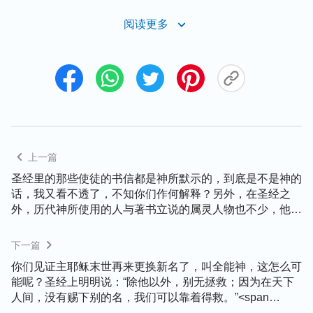
还有主耶稣说的一些预言、应许方面的话，比如：
阅读更多
“
我去原是为你们预备地方去。我若去为你们预备了
地方，就必再来接你们到我那里去，我在那里，叫你
们也在那里。
”
“
若有人听见我的话不遵
（约14:2-3）
守，我不审判他。我来本不是要审判世界，乃是要拯
救世界。弃绝我、不领受我话的人，有审判他的，就
是我所讲的道在末日要审判他。
”
“
看
（约12:47-48）
哪，神的帐幕在人间。他要与人同住，他们要做他的
上一篇
子民。神要亲自与他们同在，作他们的神。神要擦去
圣经里的那些使徒的书信都是神所默示的，到底是不是神的
他们一切的眼泪，不再有死亡，也不再有悲哀、哭
话，我又看不透了，不知你们作何解释？另外，在圣经之
号、疼痛，因为以前的事都过去了。
”
外，历代神所使用的人与著书立说的属灵人物也不少，他们
（启21:3-4）
所说的话在人看也都合乎真理，对人都有造就，那他们所说
的这些符合真理的话与神的话语到底有什么区别？
从主耶稣在恩典时代所发表的各方面真理中，我们就
下一篇
能看见主耶稣就是救世主的显现，主耶稣说话就是神
你们见证主耶稣末世再来更换新名了，叫全能神，这怎么可
能呢？圣经上明明说：“除他以外，别无拯救；因为在天下
向整个人类发声说话，直接发表神的性情，发表神对
人间，没有赐下别的名，我们可以靠着得救。”<span
人类的心意，来带领人类，供应人类，亲自救赎人
class="from-inline">（徒4:12）</span>“耶稣基督昨日、今