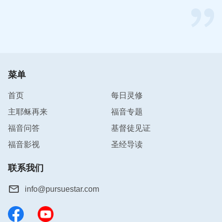
没有认识神、满足神的生命之道，那人信神就不能真
正得着神，这样的信仰太可怜了。
”
（《话在肉身显现·
写在前面的话》）
“
人未经救赎以前，已有许多撒但的毒素种到人里面
了，人经过撒但败坏几千年，里面已经有抵挡神的本
菜单
性了，所以人被救赎出来之后，只不过被赎回来了，
首页
每日灵修
就是用重价将人买回来了，但人里面的毒性并没有去
掉，就这样的污秽的人还得经过变化才有资格事奉
主耶稣再来
福音专题
神。借着这一步审判刑罚的工作，使人对自己里面污
福音问答
基督徒见证
秽败坏的实质完全认识到，而且能够完全变化，成为
福音影视
圣经导读
被洁净的人，这样，人才有资格归到神的宝座前。
”
（《话在肉身显现·道成肉身的奥秘 四》）
联系我们
info@pursuestar.com
“
没有人主动寻求神的脚踪与神的显现，没有人愿意
在神的看顾与保守之中存活，而是愿意依靠撒但、恶
你好，如果你正在为以下问题而感到困惑、
迷茫，欢迎免费参加在线布道，你将会得到
者的侵蚀来适应这个世界，适应这个邪恶人类的生存