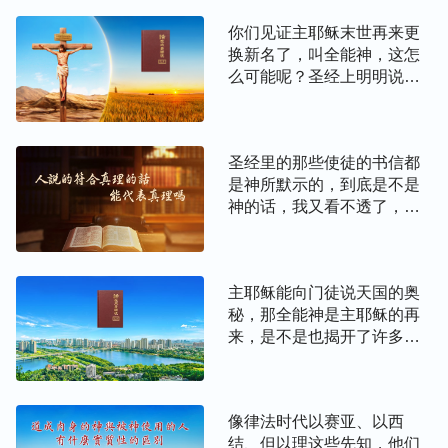
天向人类的说话、发声，也是神第一次以他原有的身
你们见证主耶稣末世再来更
份在话语中向人类显现，发表心声。
”
（《话在肉身显
换新名了，叫全能神，这怎
末世全能神发表的话语
现·神向全宇的说话·内容简介》）
么可能呢？圣经上明明说：
内容广泛，丰富无比，主要有审判、揭示人的话语，
“除他以外，别无拯救；因为
在天下人间，没有赐下别的
国度时代神的行政、诫命，以及神对人的要求、告
名，我们可以靠着得救。”
诫、应许方面的话语，还有预言等等。我先读几段神
圣经里的那些使徒的书信都
（徒4:12）“耶稣基督昨日、
对人要求、告诫方面的话语与神作工方面的话语。
是神所默示的，到底是不是
今日、一直到永远，是一样
神的话，我又看不透了，不
的。”（来13:8）我们认为主
知你们作何解释？另外，在
耶稣的名永远不会变，主再
全能神说：“
今天对我有真实的爱，这样的人有福
圣经之外，历代神所使用的
来不会再叫别的名。
了；对我顺服之人有福了，必在我国中存留；对我认
人与著书立说的属灵人物也
识的人有福了，必在我国度之中掌权；对我追求的人
主耶稣能向门徒说天国的奥
不少，他们所说的话在人看
秘，那全能神是主耶稣的再
也都合乎真理，对人都有造
有福了，必从撒但的捆绑之中逃脱出来，而享受在我
来，是不是也揭开了许多奥
就，那他们所说的这些符合
之福；能够背叛自己的人有福了，必被我占有，承受
秘呢？请你们把全能神揭示
真理的话与神的话语到底有
我国中之丰富。为我跑路的我纪念，为我花费的我悦
的奥秘给我们交通交通，这
什么区别？
样对我们分辨神的声音太有
纳，向我献上的我给予其享受之物，享受我话的我祝
像律法时代以赛亚、以西
利了。
福，必是我国中的栋梁之柱，在我家中必然丰富无
结、但以理这些先知，他们