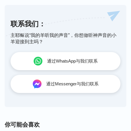
类，这完全代表了神自己的身份与权柄，人一读就觉
日、一直到永远，是一样的。”<span class="from-
得这话都是真理，有权柄，有能力，这话就是神的声
inline">（来13:8）</span>我们认为主耶稣的名永远不会
变，主再来不会再叫别的名。
音，就是神对人类的发声说话！末世，主耶稣回来
联系我们：
了，就是全能神来作末世审判工作，开辟了国度时
主耶稣说“我的羊听我的声音”，你想做听神声音的小
代，结束了恩典时代。全能神在主耶稣救赎工作的基
羊迎接到主吗？
础上作了审判从神家起首的工作，发表了洁净人类、
拯救人类的一切真理。全能神的说话内容丰丰富富，
通过WhatsApp与我们联系
应有尽有，正如全能神说：“
可以说，这一部分说话
是创世以来神第一次面向全人类说话，是神第一次这
样详细地、系统地向受造的人类说话，当然也是第一
通过Messenger与我们联系
次用最多篇幅、持续最长时间地面向全人类说话，这
是破天荒的事，而且这一部分说话是神在人类中间发
表的第一部揭示人、引导人、审判人、与人谈心的著
作，也是第一部让人知晓神的脚踪、神的躺卧之处、
神的性情、神的所有所是、神的意念与神对人类的眷
你可能会喜欢
顾的说话。可以说，这是创世以来第一部神站在三层