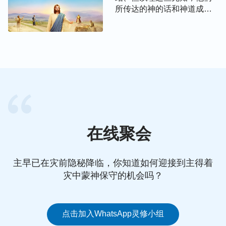
比，无人能相比。
”
（《话在肉身显现·神向全宇的说话·第
所传达的神的话和神道成肉
十九篇》）
身发表的神的话有什么区别
呢？
“
耶稣来在人中间作了许多工作，但他只完成了救赎
全人类的工作，只是作了人的赎罪祭，并未将人的败
坏性情都脱去。要将人从撒但的权势之下完全拯救出
来，不仅需要耶稣作赎罪祭来担当人的罪，而且还得
需要神作更大的工作将人被撒但败坏的性情完全脱
去。所以，在人的罪得着了赦免之后，神又重返肉身
在线聚会
带领人进入新的时代，开始了刑罚审判的工作，这工
作将人类带入了更高的境界。凡是顺服在他权下的人
将享受更高的真理，得着更大的祝福，真正活在了光
主早已在灾前隐秘降临，你知道如何迎接到主得着
中，得着了真理、道路、生命。
灾中蒙神保守的机会吗？
人若只停留在恩典时代就永不能脱离败坏性情，更不
能认识神的原有性情。若总是活在丰富的恩典之中却
点击加入WhatsApp灵修小组