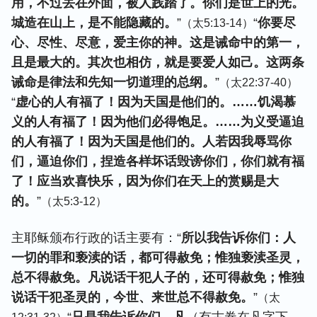
用，不过丢在外面，被人践踏了。你们是世上的光。
城造在山上，是不能隐藏的。
”
“
你要尽
（太5:13-14）
心、尽性、尽意，爱主你的神。这是诫命中的第一，
且是最大的。其次也相仿，就是要爱人如己。这两条
诫命是律法和先知一切道理的总纲。
”
（太22:37-40）
“
虚心的人有福了！因为天国是他们的。……饥渴慕
义的人有福了！因为他们必得饱足。……为义受逼迫
的人有福了！因为天国是他们的。人若因我辱骂你
们，逼迫你们，捏造各样坏话毁谤你们，你们就有福
了！应当欢喜快乐，因为你们在天上的赏赐是大
的。
”
（太5:3-12）
主耶稣颁布行政的话主要有：“
所以我告诉你们：人
一切的罪和亵渎的话，都可得赦免；惟独亵渎圣灵，
总不得赦免。凡说话干犯人子的，还可得赦免；惟独
说话干犯圣灵的，今世、来世总不得赦免。
”
（太