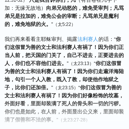
“
只是我告诉你们，凡
（有古卷在凡字下
12:31-32）
加：无缘无故地）
向弟兄动怒的，难免受审判；凡骂
弟兄是拉加的，难免公会的审断；凡骂弟兄是魔利
的，难免地狱的火。
”
（太5:22）
我们再来看看主耶稣审判、揭露
法利赛人
的话：“
你
们这假冒为善的文士和法利赛人有祸了！因为你们正
当人前，把天国的门关了，自己不进去，正要进去的
人，你们也不容他们进去。
”
“
你们这假冒
（太23:13）
为善的文士和法利赛人有祸了！因为你们走遍洋海陆
地，勾引一个人入教，既入了教，却使他作地狱之
子，比你们还加倍。
”
“
你们这假冒为善的
（太23:15）
文士和法利赛人有祸了！因为你们好像粉饰的坟墓，
外面好看，里面却装满了死人的骨头和一切的污秽。
你们也是如此，在人前，外面显出公义来，里面却装
满了假善和不法的事。
”
（太23:27-28）