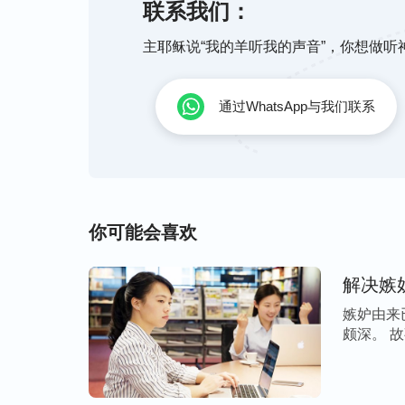
联系我们：
甘心。看谁出头就嫉妒，就恨，就怨，就觉
主耶稣说“我的羊听我的声音”，你想做
我？为什么总让他出面，为什么总也轮不到
还克制不了，就祷告，祷告完好了一段时间
小？人陷在这些情形里面这是不是网罗？这
通过WhatsApp与我们联系
和神的话语，我才认识到自己的脸面地位心
与人攀比，都想让人高看、夸奖。为了得到
听讲道，就连聚会都抢着先交通，这不都是
心学习，而是一直琢磨怎样显露自己。当自
你可能会喜欢
事实面前我才看到自己被撒但败坏得没有一
坏性情有了一些认识，同时从姊妹的经历中
解决嫉
亮相，要跟弟兄姊妹敞开交通做诚实人。我
嫉妒由来
来我把自己的经历写出来发到群里，聚会时
颇深。 
和败坏流露全部说出来。当我交通自己的经
[…]
还跟我交通他们的经历。