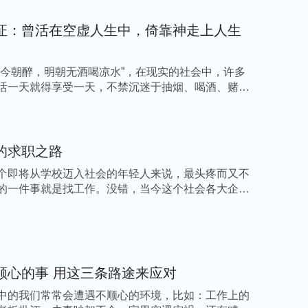
证：曾活在空虚人生中，倚靠神走上人生
，人要想不陷在这些情形里，能摆脱这些情形，
酒今朝醉，明朝无酒喝凉水”，在现实的社会中，许多
呢？人得着什么才能摆脱这些东西的困扰，摆脱
活一天就得享受一天，不禁沉迷于抽烟、喝酒、赌博
一方面人得看透事，这些名利、地位就是撒但败
方式，在理论上先看透这方面。……你得学会
头，别一临到出面的事、露脸的事就打破头要
的求职之路
误，做一个默默无闻、尽本分不在人前显露的
个即将从学校迈入社会的年轻人来说，最头疼而又不
间就越来越大，你的情形就会越来越好，你越
的一件事就是找工作。没错，当今这个社会各大企事
试试。你要想扭转这样的情形，要想不被这样的
地位是我们败坏人类的共性，也是我们败坏性情
顺心的事 用这三条路途来应对
们多读神的话语，接受神话语的审判刑罚，在神
中的我们常常会遭遇不顺心的环境，比如：工作上的