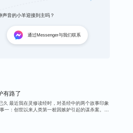
得不公平，‘为什么我出不了头？为什么总没
听神声音的小羊迎接到主吗？
我呢？’有点怨气。有怨气自己还克制着，克制
，过后一临到这事还胜不过去，这是不是身量幼
是撒但败坏本性对人的捆绑。”
通过Messenger与我们联系
看了姊妹的经历
太重了，受争强好胜的本性支配，我干什么都想
弟兄姊妹的高看，我整天绞尽脑汁地背神的话、
为了显露自己吗？我看到姊妹身上的长处却不虚
己的欲望得不到满足时，我就消极怨天尤人，在
点人样，狂妄而又脆弱。感谢神让我对自己的败
我也找到了实行的路途，对待败坏性情得解剖、
妒有路了
便来到神面前祷告，并下决心要去实行真理。后
已久 最近我在灵修读经时，对圣经中的两个故事印象
也跟弟兄姊妹敞开亮相，把自己心里的真实想法
故事一：创世以来人类第一桩因嫉妒引起的谋杀案。
历、流露的败坏时，弟兄姊妹不仅没看不起我，