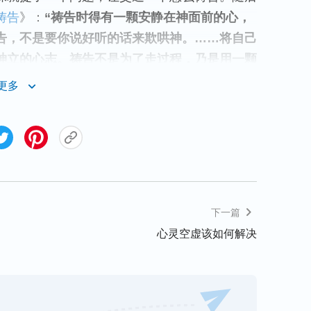
祷告
》：
“祷告时得有一颗安静在神面前的心，
告，不是要你说好听的话来欺哄神。……将自己
神立的心志。祷告不是为了走过程，乃是用一颗
能够时常安静在神面前，在神给你摆设的环境当
更多
从而使你和神有一个正常的关系，真正成为一个
就在眼眶中打转，心里很受责备。神要求我们祷
交建立正常关系，并不是让我们说好听、瞎赞美
让弟兄姊妹听了我的祷告后能赞成夸奖我，并不
我这不是宗教仪式的祷告吗？明白神的心意后，
把自己的这些做法向神祷告。祷告后，刘姊妹就
下一篇
，心想：怎么会说我的地位心太重了呢？
心灵空虚该如何解决
放
》，看完视频后我就哭了，觉得里面的主人翁
地位，涉及到脸面，涉及到名誉，每一个人的心
脸。不想让，总想争，争还不好意思，不争还不