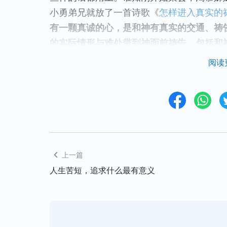
小勇弟兄就放了一首诗歌《
怎样进入真实的
有一颗真诚的心，是和神有真实的交通、祷
的实际情形与难处带到神面前祷告，包括和
真心来寻求神，求神保守你的心，使你的心
阅读
中使你能认识自己、恨恶自己、背叛自己，
爱神的人。”
听完这首诗歌，当时我的眼泪
告就是把自己真实的情形说出来，能与神相
的话来欺骗神。而我这些天的准备都是为了
是跟神相交说心里话，说自己真实的情形，
我知道自己应该跟神说心里话，接下来我就
上一篇
对我说：“你的地位心很重。”当时我不理解
人生苦短，追求什么最有意义
晚上，刘姊妹给我发了一个视频《
心灵的释
就是我呀！尤其看到神的话说：
“一涉及到
都蠢蠢欲动，总想出头，总想出名，总想露