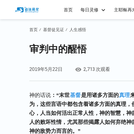
首页
每日灵修
主耶稣再
首页
基督徒见证
人生感悟
/
/
审判中的醒悟
2,713
2019年5月22日
次观看
神的话说
：“末世
基督
是用诸多方面的
真理
为，这些言语中都包含着诸多方面的真理，
心，人当如何活出正常人性，神的智慧，神
人的败坏性情，尤其那些揭露人如何弃绝神
神的敌势力而言的。”