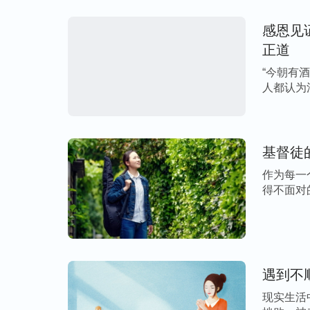
找到实行的路途，心灵得释放
感恩见
正道
后来姊妹又给我发神的话：
“你们琢磨琢磨
“今朝有
摆脱这些东西的困扰，那人得作怎样的改变
人都认为
这些东西的捆绑，能够真正地自由释放呢？
[…]
坏人、网罗人、残害人、让人堕落的工具和
舍，学会放，学会让，推荐别人，让别人出
基督徒
争，要抢；你学会往后退，但是本分还不耽
作为每一
人。你越舍，越放，心里就越平安，心里空
得不面对
争，越抢，你的情形就越来越黑暗，不信你
业 […]
东西控制，你必须得先放，先舍。”
姊妹交通说：“从神的话中看到，追求脸面
遇到不
的一个顽疾，不是一时就能解决的。只要我
现实生活