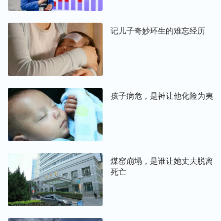
记儿子奇妙环生的难忘经历
孩子病危，是神让他化险为夷
煤窑崩塌，是谁让她丈夫脱离
死亡