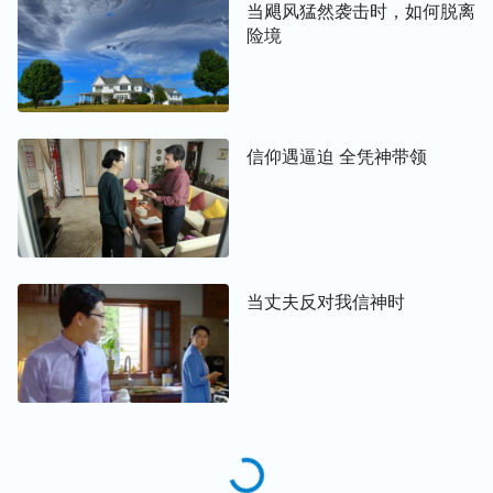
当飓风猛然袭击时，如何脱离
险境
信仰遇逼迫 全凭神带领
当丈夫反对我信神时