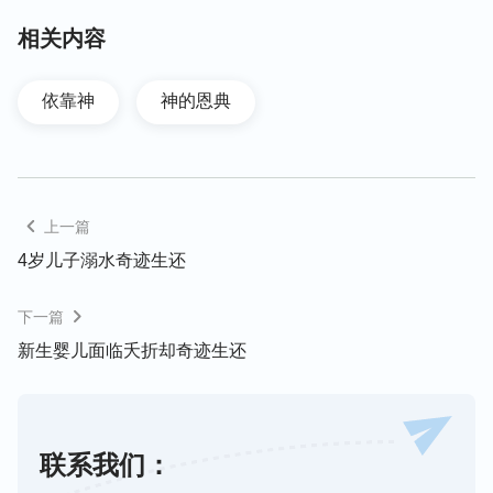
还发烧。要是我做化疗，能不能坚持下来还真是个问
相关内容
题，我不敢往下想了。
依靠神
神的恩典
当天半夜两点多钟，我又听到隔壁病房传来一个女人
的喊叫声：“大夫！快！”第二天早上，老太太的儿子
告诉我：“昨晚隔壁一个60多岁的老太太，做完化
疗，白血球升不上来，死了。”听完这些，我害怕极
上一篇
了。
4岁儿子溺水奇迹生还
中午我坐在病床上，两眼望着窗外，心里特别软弱，
下一篇
心想：怪不得女儿担心我能不能在化疗中坚持下来，
新生婴儿面临夭折却奇迹生还
原来化疗这么可怕啊！唉！凡是得癌症的有几个治好
了？我看还是算了吧，不化疗了，反正我已经70来岁
了，死就死了吧。但这时我想起神的话说：“
信心就
是一根独木桥，贪生怕死难通过，豁出性命能踏实通
联系我们：
行。人有胆怯害怕的意念，正是撒但的愚弄，怕我们