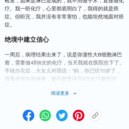
检查，如果是淋巴造成的，就不用做手术，直接做化
疗。我一听化疗，心里彻底明白了，我得的就是癌
症。但听完，我并没有非常害怕，也能坦然地面对癌
症。
绝境中建立信心
一周后，病理结果出来了，说是弥漫性大B细胞淋巴
瘤，需要做4到6次的化疗，当天我就在医院住下了。
手续办完后，大女儿对我说：“妈，你已经70岁了，
我看你现在的体格，能不能坚持完6次化疗都是问
题。”我当时不知道女儿为什么这么说。后来，一个
阅读更多
正在化疗的老太太跟我说：“化疗可遭罪了，你可千
万别做化疗，你看我之前身体多棒，一个化疗就倒
了，到现在好几个月也没爬起来，我要是继续化疗，
非死不可。”我当时听了挺害怕的，心想：她那大块
头儿，胳膊比我的腿都粗。化疗后，导致她不吃不喝