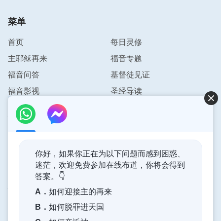
了，真是奇迹呀！”这时我深深地体会到神真的是万
菜单
物的主宰，我的生死的的确确就在神的手中掌握。我
的病情如何，每一天的治疗过程，神都在看顾保守着
首页
每日灵修
我。这时，我想起神的话说：“
你如果真是心里有神
主耶稣再来
福音专题
的人，什么事你别放过，你祷告寻求，在每件事上都
福音问答
基督徒见证
摸神的意思，神一看你这个人特别顺服，就逐渐减轻
福音影视
圣经导读
你一些痛苦。
”
联系我们
神希望我们在凡事上都能祷告寻求神，追求做一个常
常活在神面前、能对神有信心，成为依靠神顺服神的
info@pursuestar.com
人，这样我们便会得到神的保守、看顾，神也会带领
你好，如果你正在为以下问题而感到困惑、
我们渡过难关，减轻我们身心的痛苦。想想的确是这
迷茫，欢迎免费参加在线布道，你将会得到
样，当我在经历中常常祷告神，能够顺服下来，愿意
答案。👇
神的国度降临了
在试炼中经历神安排的环境时，的确看到了神的带
A．
如何迎接主的再来
领、神的作为与神的保守，真是感谢神。
神的国度已经降临在人间！你想进入神的国度吗？
B．
如何脱罪进天国