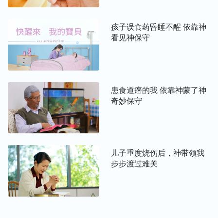
想到这，我向神祷告说：“神啊，我愿在你给我摆设
孩子误食药昏睡不醒 依靠神
的环境中依靠你，病好了我感谢你，如果我死了也愿
看见神保守
意顺服你，绝不埋怨。神啊，我身量幼小，求神加给
我信心、力量，能为神站住见证。”祷告后，我的心
里特别踏实，也不再那么害怕了。
患食道癌的我 依靠神蒙了神
信心的力量帮我战胜化疗期间的痛苦
奇妙保守
后来，在化疗前，我还要做穿刺检查。听说穿刺很
疼，我有些害怕。但我想到神是我的依靠，只要依靠
神，什么难关都能渡过。于是，我就祷告神。祷告
儿子重度烧伤后，神带领我
后，我的心稍稍安定一些了。在做穿刺的时候，大夫
步步渡过难关
一边和我聊天，一边给我做检查。做完后，大夫问我
说：“怎么样？疼不疼？”我说：“没感觉怎么疼。”大
夫朝我竖起了大拇指，说：“好样的。”所有的检查做
完，并不是我想象的那么疼，真是感谢神。