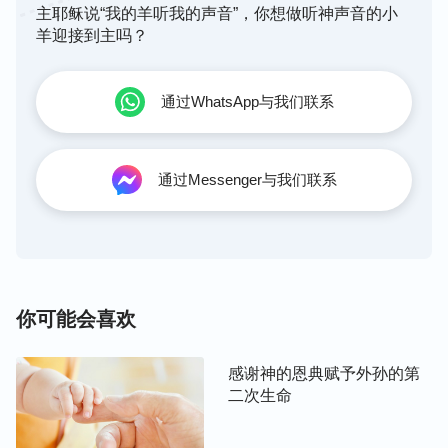
越过信心的桥梁进入神里面。
”“
在这步工作当中需我
主耶稣说“我的羊听我的声音”，你想做听神声音的小
羊迎接到主吗？
们极大的信心，需我们极大的爱心，稍不小心就会失
脚，因为这步工作不同以往的任何一步工作，神成全
的就是人的信心，既看不见又摸不着，神作的就是话
通过WhatsApp与我们联系
语成为信心，话语成为爱心，话语成为生命。
”
神的话让我明白，临到的人事物都是神对我的检验。
通过Messenger与我们联系
这次得了癌症，
神的心意就是为了
让
我
对神有
信心
，
能像约伯一样，无论什么时候临到多大的痛苦，都顺
服神的主宰、安排，不发怨言埋怨神，为神站住见
证。但撒但不服，借着周围的人事物来搅扰我，让我
你可能会喜欢
害怕，让我失去对神的信心。现在我还没有化疗，只
是听人说化疗可怕，看到别人坚持不了我就想放弃化
疗，对神失去了信心，这怎么能为神站住见证呢？其
感谢神的恩典赋予外孙的第
二次生命
实，我在化疗中会不会遭罪，能不能挺得住，癌症能
不能好不都在神的主宰之中吗？