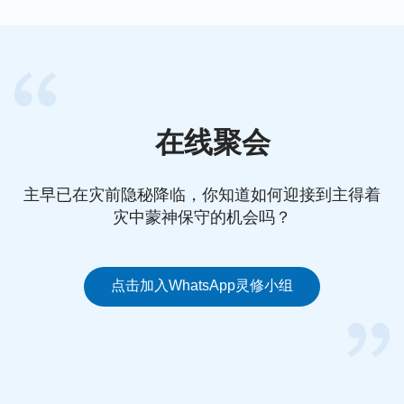
第二周开始做第一次化疗，一共是6天。化疗后，我
并没有像那个老太太说的非常虚弱，或者瘫在床上起
不来，而是睡觉吃饭都很正常。旁边老太太见我状态
这么好，对我说：“你输的不是化疗的药吧？化疗可
在线聚会
难受了，你还能这么精神？”我赶忙问丈夫，丈夫
说：“怎么不是化疗药，我亲自签的字。”这时，那个
主早已在灾前隐秘降临，你知道如何迎接到主得着
老太太投来了不可思议的目光，没有说话。我在心里
灾中蒙神保守的机会吗？
向神献上了感谢和赞美，我知道这都是神的保守。
7月13日，是我的第3次化疗，更奇妙的事发生了。
点击加入WhatsApp灵修小组
化疗前，大夫安排我做胃镜，想看看两个化疗后我的
胃部情况。做完胃镜第二天早上，主治大夫高兴地对
我说：“你胃镜的结果太好了！胃部溃疡没有了！”并
对身边的两个实习大夫说：“这个病号是我见过胃溃
疡最严重的一个，现在两个化疗后，溃疡竟然全没