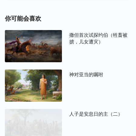
你可能会喜欢
撒但首次试探约伯（牲畜被
掳，儿女遭灾）
神对亚当的嘱咐
人子是安息日的主（二）