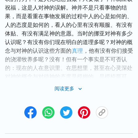
祝福，这是人对神的误解。神并不是只看事物的结
果，而是看重在事物发展的过程中人的心是如何的、
人的态度是如何的，看人的心里有没有顺服、有没有
体贴、有没有满足神的意愿。当时的挪亚对神有多少
认识呢？有没有你们现在明白的道理多呢？对神的概
念与对神的认识这些方面的
真理
，他有没有你们接受
的浇灌牧养多呢？没有！但有一个事实是不可否认
的：现在的人在意识里、在思想里，甚至在心灵深处
对神的概念与对待神的态度是模糊的，是模棱两可
的，甚至可以说，一部分人对神的存在是持否定态度
阅读更多
的；而在挪亚的心里与他的意识里认为神是的的确确
存在的，没有丝毫的疑惑，所以他对神的顺服是没有
掺杂的，是经得起考验的，他的心是纯洁的，他的心
向神是敞开的，他不需要太多的道理上的认识来说服
他自己对神言听计从，也不需要太多的事实来证实神
的存在，以便让他能够接受神的托付，达到神让他做