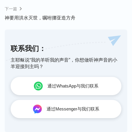
什么他就做什么。这是挪亚与现在的人在实质上的区
下一篇
别，这也正是神眼中的完全人的真正解释。神要的是
神要用洪水灭世，嘱咐挪亚造方舟
挪亚这样的人，神称许的是这样的人，这样的人也正
是神祝福的对象。在这里，你们得着什么启示了吗？
人看人的外表，而神看的是人的内心与人的实质。在
联系我们：
神那儿容不得人对他有一点儿马虎与疑惑，也容不得
人对他有任何的猜忌或者试探。所以说，现在的人虽
主耶稣说“我的羊听我的声音”，你想做听神声音的小
然与神话面对面，甚至可以说与神面对面，但是因着
羊迎接到主吗？
人内心深处的东西，因着人败坏实质的存在，因着人
与神敌对的态度，拦阻了人对神的真实相信，也阻挠
通过WhatsApp与我们联系
了人对神的顺服，这样，人就很难得到神对挪亚一样
的祝福。
——《话・卷二 关于认识神・神的作工、神的性情与神自
通过Messenger与我们联系
己 一》