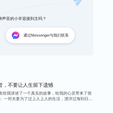
能够互相帮助、供应，非得每个人都谈个人的
所明白的字句道理，只讲些信神的道理、老生常
听神声音的小羊迎接到主吗？
不是一个诚实人，你也做不了诚实人。……没有
间不可能知心，不可能互相供应、互相帮助。
”
通过Messenger与我们联系
谈个人的真实经历，把自己的所思所想、自己的
己的败坏性情都敞开心交通出来，让大家接受正
我们的心，看到我们真实的一面，彼此之间才能
关系就达到正常了。
高看人也不贬低人，公平公正对待
暂，不要让人生留下遗憾
友给我讲述了一个真实的故事，给我的心灵带来了很
对待别人，不是偏这个，就是向那个，这是我们
： 一对夫妻为了过上人上人的生活，漂洋过海到日本
样对待人，就永远不会与人正常相处，久而久之