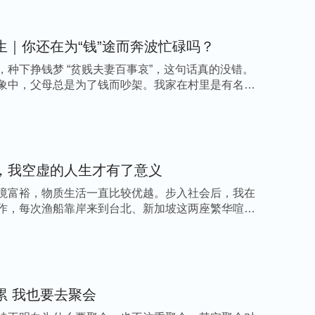
争、互相排斥，我们这样与人相处活得很累，最
生｜你还在为“钱”途而奔波忙碌吗？
，应该具备什么原则？毫无疑问的，都得根据神
，种下挣钱梦 “贫贱夫妻百事哀”，这句话真的没错。
象中，父母总是为了钱而吵架。我家在村里是有名
绝不能凭情感、凭喜好亲这个远那个，不能看谁
伙搞派别斗争，更不能打击、排斥追求真理、尽
就是对待人的原则，也是待人接物的原则。信神
没用就排斥，这是不是对待人该有的原则？这是
，我空虚的人生才有了意义
的逻辑。在神家，对待人的原则是什么？应该根
姊妹。”
神要求我们对待弟兄姊妹不要亲一个远
境富裕，物质生活一直比较优越。步入社会后，我在
作，每次渔船靠岸来到台北、新加坡这两座繁华喧闹
质好孬，是贫是富，我们都应公平对待，不高看
做文章加以定罪，做到有包容、有忍耐、有爱
兄姊妹。我们看到自己流露的败坏性情也不少，
也有这个心志达到变化。如果能常常这样实行，
累 我也要去聚会
心意，有神的爱伴随着我们，人际关系也必然越