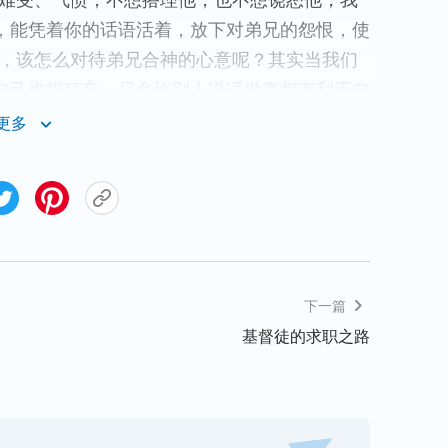
很难受、气愤，不想搭理他，也不想饶恕他，我
，能凭着你的话语活着，放下对弟兄的怨恨，使
事，该怎么对待弟兄合神的心意呢？其实当我们
自己也很狂妄，只允许别人说话做事都有利于自
以对弟兄姊妹就产生成见，不能忍耐、包容对
更多
方敞开自己的败坏，交通自己的经历认识时，弟
，这样我们都凭着神的话活在神面前了，对弟兄
就能达到彼此相爱，关系也就正常了。
诚实人，与人能敞开心说心里话。
下一篇
骗，有时明知道自己在说谎，也不愿意敞开自
基督徒的求职之路
。这样与弟兄姊妹只是外表的交往，不是做诚实
，都逐渐远离我们，得不到弟兄姊妹真正的信