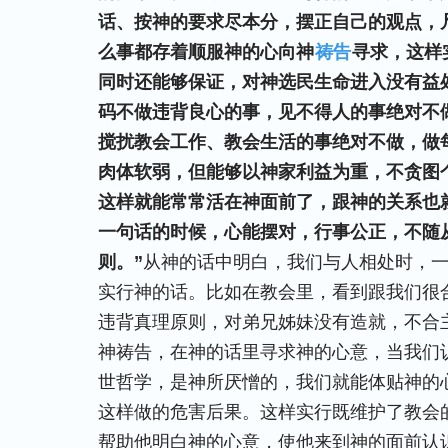
话、按神的要求尽本分，摆正自己的观点，
么事都存着顺服神的心向神
祷告
寻求，这样
同时还能够保证，对神选民生命进入没有益
码不做违背良心的事，见不得人的事绝对不
搅扰教会工作、教会生活的事绝对不做，做
肉体软弱，但能够以神家利益为重，不贪图
这样就能常常活在神面前了，跟神的关系也
一句话的时候，心能摆对，行事公正，不随
则。”
从神的话中明白，我们与人相处时，
实行神的话。比如在教会里，看到跟我们很
违背真理原则，对弟兄姊妹没有造就，不合
神祷告，在神的话里寻求神的心意，当我们
世哲学，是神所厌憎的，我们就能体贴神的
这样做的危害后果。这样实行既维护了教会
帮助他明白神的心意，使他来到神的面前认