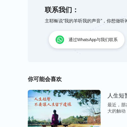
神的话说：“
联系我们：
弟兄姊妹在一起能够互相知心，
真实经历。你不谈个人的真实经历，只讲人
主耶稣说“我的羊听我的声音”，你想做
谈的话，丝毫不敞开自己说心里话，那你就
语言的沟通，没有心灵上的沟通，人与人之
通过WhatsApp与我们联系
弟兄姊妹在一起不伪装、不包着裹着，都能
难处与情形，对神话语的经历认识，还有自
面的，也分辨反面的东西。当弟兄姊妹看到
达到互相知心、信任，这样逐渐我们的人际
你可能会喜欢
第四方面：正确对待别人，既不
人。
人生短
最近，朋
在与人交往中，我们往往做不到公平公正地
大的触动
[…]
每个人都存在的一个现实问题。如果我们这