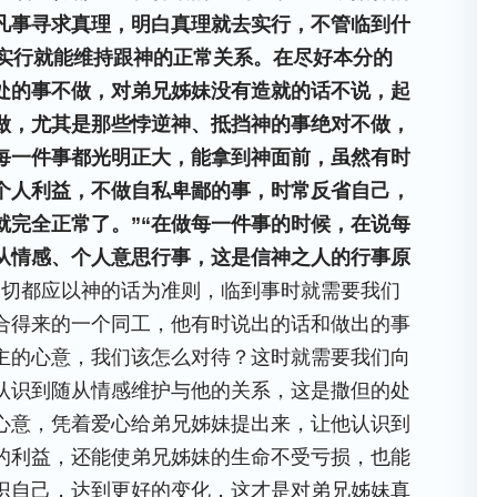
凡事寻求真理，明白真理就去实行，不管临到什
实行就能维持跟神的正常关系。在尽好本分的
处的事不做，对弟兄姊妹没有造就的话不说，起
做，尤其是那些悖逆神、抵挡神的事绝对不做，
每一件事都光明正大，能拿到神面前，虽然有时
个人利益，不做自私卑鄙的事，时常反省自己，
就完全正常了。”“在做每一件事的时候，在说每
从情感、个人意思行事，这是信神之人的行事原
一切都应以神的话为准则，临到事时就需要我们
合得来的一个同工，他有时说出的话和做出的事
主的心意，我们该怎么对待？这时就需要我们向
认识到随从情感维护与他的关系，这是撒但的处
心意，凭着爱心给弟兄姊妹提出来，让他认识到
的利益，还能使弟兄姊妹的生命不受亏损，也能
识自己，达到更好的变化，这才是对弟兄姊妹真