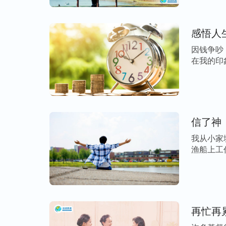
导致的结果就是弟兄姊妹相互不合，嫉妒纷
终也得不到神的称许。
感悟人
神的话说：
“不管是弟兄姊妹还是带领工人
因钱争吵
在我的印
的话、根据真理来对待，这样才公平合理。
[…]
老实就欺负、看谁厉害就巴结，不能拉帮结
本分的人，必须得根据真理原则对待人，这
得公平对待任何人，看谁有用就拉拢，看谁
信了神
外邦人的处世哲学，这是撒但性情，是撒但
据真理原则来对待人，公平对待每一个弟兄
我从小家
渔船上工
一个，无论弟兄姊妹是愚拙还是聪明，或素
的 […]
人也不低估人，不拿弟兄姊妹一时的过犯大
心，不歧视，能一视同仁，不过高地要求弟
自己有心志悔改变化，也应该相信弟兄姊妹
再忙再
与弟兄姊妹才会越来越和睦，越来越合神的