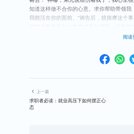
祷告：“神哪，弟兄说话伤着我了，我心里
知道这样做不合你的心意。求你帮助带领我
我能活在你的面前。”祷告后，就揣摩这个
仔细省察自己对人老有成见的原因，就发现
己，却不允许别人对自己说错话办错事，所
阅读
方。当我们按着神的话去实行，能主动向对
兄姊妹也会从中认识自己当实行进入的真理
姊妹也有了包容、忍耐，弟兄姊妹之间渐渐
第三方面：与人相处必须追求做
上一篇
在生活中，我们常常为了自己的利益说谎欺
求职者必读：就业高压下如何摆正心
己，不愿让弟兄姊妹看到自己丑陋的那一面
态
人与人交心，导致弟兄姊妹摸不透我们的心
任，久而久之令我们的人际关系很尴尬。