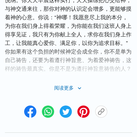
悦纳。你天天早晨这样实行，天天操练把心交给神，
与神交通来往，那你对神的认识定会增多，更能够摸
着神的心意。你说：“神哪！我愿意尽上我的本分，
为你在我们身上得着荣耀，为你能在我们这班人身上
得享见证，我只有为你献上全人，求你在我们身上作
工，让我能真心爱你、满足你，以你为追求目标。”
你如果有这个负担的时候神定会成全你，你不是单为
自己祷告，还要为着遵行神旨意、为着爱神祷告，这
样的祷告最真实。你是不是为遵行神旨意祷告的人？
以前你们不会祷告，而且把祷告这事都忽略了，现在
阅读更多
在祷告上需要好好操练。如果你里面爱神的劲起不来
你怎么祷告？你说：“神啊！我的心不能真实爱你，
但我愿意爱你就是没劲，这该怎么办呢？愿你开启我
的灵眼，愿你的灵感动我的心，使我在你面前脱去一
切消极情形，不受任何人、事、物的辖制，完全在你
面前敞开我的心，使我的全人完全奉献在你面前，你