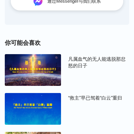
通过Messenger与我们联系
常安静在神面前，在神给你摆设的环境当中使你能认
识自己、恨恶自己、背叛自己，从而使你和神有一个
正常的关系，真正成为一个爱神的人。
祷告的意义是什么？
你可能会喜欢
祷告是人与神配合的一种途径，是人呼求神的一种方
凡属血气的无人能逃脱那忿
式，是人受神灵感动的过程。可以说，没有祷告的人
怒的日子
是没灵的死人，说明他无接受神感动的器官；没有祷
告就达不到正常的灵生活，更不能跟上圣灵的作工；
没有祷告就是与神断绝了关系，不能获得神的称许。
作为一个信神的人，祷告越多，即接受神的感动越
“救主”早已驾着“白云”重归
多，这样的人就越有心志，越能接受神的最新开启，
因此，这样的人才能被圣灵尽快地成全。
祷告要达到的果效是什么？