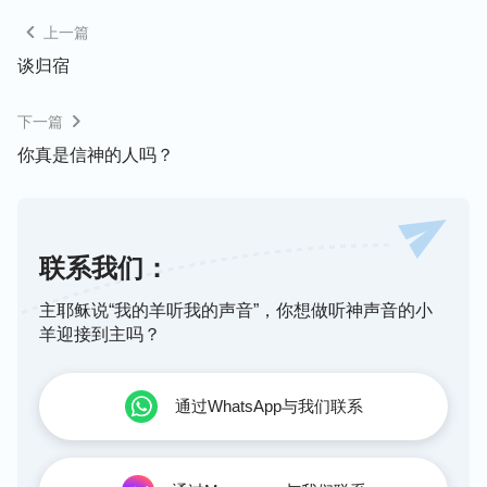
怎样试炼我都行。现在我不考虑有没有前途，我也不
上一篇
受死的辖制，我愿意以爱你的心来寻求人生之道。万
谈归宿
事万物都在你的手中，我的命运在你的手中，我的一
生更在你的手中掌握。现在我追求爱你，不管你让不
下一篇
让我爱，不管撒但如何搅扰，但是我定规要爱你。”
你真是信神的人吗？
遇到这事就这样祷告，你天天这样祷告，爱神的劲就
逐渐起来了。
联系我们：
怎样进入真实的祷告？
主耶稣说“我的羊听我的声音”，你想做听神声音的小
祷告时得有一颗安静在神面前的心，有一颗真诚的
羊迎接到主吗？
心，是和神有真实的交通、祷告，不是要你说好听的
话来欺哄神。祷告围绕神现在要作成的，愿神多开启
通过WhatsApp与我们联系
光照你，将自己的实际情形与难处带到神面前祷告，
包括和神立的心志。祷告不是为了走过程，乃是用一
颗真心来寻求神，求神保守你的心，使你的心能够时