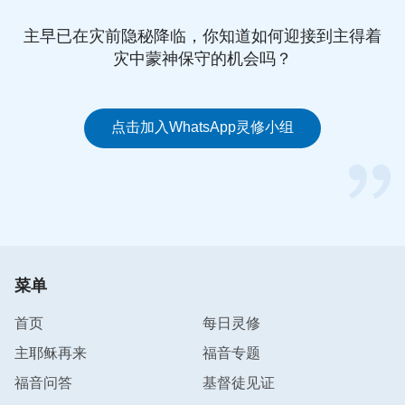
主早已在灾前隐秘降临，你知道如何迎接到主得着
1．不能盲目地随意说几句话，必须自己心里有负
灾中蒙神保守的机会吗？
担，即必须有目标地祷告；
2．祷告必须得有神的话，在神话的基础上祷告；
点击加入WhatsApp灵修小组
3．祷告不能说老生常谈的话，应围绕神现实的说话
向神祷告说心里话；
4．集体祷告必须围绕一个中心，必须是圣灵现时的
工作；
菜单
5．都得学会代祷，这也是体贴神心意的一种表现。
首页
每日灵修
主耶稣再来
福音专题
个人的祷告生活是在明白祷告的意义、祷告的常识的
基础上的，在日常生活中常常为自己的缺欠而祈求祷
福音问答
基督徒见证