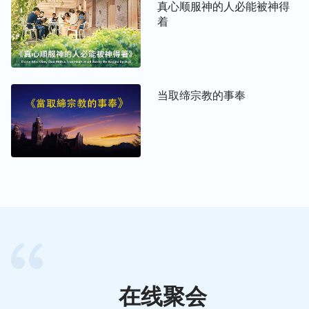
真心顺服神的人必能被神得
人能实行祷告，能明白祷告的意义，但祷告要达到果
着
效却不是简单的事。祷告不是走走形式、走走过程或
背背神话，就是说，祷告不是学话、不是模仿，祷告
必须得达到心能交给神，与神交心来接受神的感动。
当取缔宗教的事奉
祷告要达到好的果效必须建立在读神话上，在神话里
祷告才能有更多的开启与亮光。一次真实的祷告的表
现是：对神所提出的要求有渴慕的心，而且愿意达
到，对神所恨恶的也能恨恶，在此基础上加以认识，
对神所阐明的
真理
有认识不模糊。祷告之后有心志、
有信心、有认识、有实行的路，这才叫真实的祷告，
这样的祷告才达到果效了。但祷告必须建立在享受神
话、在神话里与神交通的基础上，心能寻求神而安静
在神面前，这样的祷告已经进入与神真实交通的地
步。
在线聚会
祷告最基本的常识：