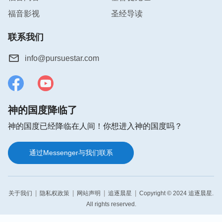
他会说你做的事都是在用人类的知识与人类的力量而
福音影视
圣经导读
努力推开神对人类的保守，是在否认神的祝福，他会
联系我们
说你是在引导人类走向黑暗，走向死亡，走向漫无边
际的人类无神失去神祝福的开端。
info@pursuestar.com
——《话在肉身显现·神主宰着全人类的命运》
自从人类有了社会科学以来，科学与知识就占据了人
类的心灵，进而科学与知识就成了统治人类的工具，
神的国度降临了
使得人类没有足够的空间去敬拜神，没有更多的有利
神的国度已经降临在人间！你想进入神的国度吗？
条件去敬拜神，神在整个人类心中的地位越来越下
滑。人类的心中没有神作地位的世界是黑暗的，是没
通过Messenger与我们联系
有期盼的，是虚空的。随之而来，许多社会科学家、
历史学家、政治家兴起来发表他们的社会科学论、人
类进化论等等这些与神创造人类的
真理
而相违背的论
|
|
|
|
关于我们
隐私权政策
网站声明
追逐晨星
Copyright © 2024 追逐晨星.
调来充实人类的头脑与心灵。这样，相信神创造万有
All rights reserved.
的人越来越少，而相信进化论的人越来越多。越来越