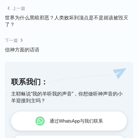
与生命的能量是任何一个受造之物所不能测透的，现
上一篇
在是这样，以往是这样，将来也会是这样。我将告诉
世界为什么黑暗邪恶？人类败坏到顶点是不是就该被毁灭
了？
你的第二个秘密是：所有受造之物的生命源头都来源
于神，无论生命的形式与构造有什么样的不同，无论
下一篇
你是怎么样的生命体，都不能违背神所制定的生命轨
信神方面的话语
迹。不管怎么说，我只希望人能明白：如果没有了神
的看顾、保守，没有神的供应，人无论怎么努力、怎
么奋斗都不会得到人该得到的一切；如果失去了神对
人生命的供应，那人就失去了活着的价值，失去了生
联系我们：
命的意义。这样的白白浪费神生命价值的人，神怎会
主耶稣说“我的羊听我的声音”，你想做听神声音的小
让其就这样地逍遥呢？还是那句话：不要忘了，神是
羊迎接到主吗？
你生命的源头。如果人不珍惜神所赐给的这一切，神
不但要夺回起初的东西，更要人作出加倍的代价来偿
还神所付出的这一切。
通过WhatsApp与我们联系
——《话在肉身显现·神是人生命的源头》