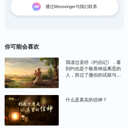
通过Messenger与我们联系
神创造了这个世界，创造了这个人类，更缔造了古希
腊的文化与人类的文明，只有神在抚慰着这个人类，
也只有神在朝夕看顾着这个人类。人类的发展与人类
的进步不能离开神的主宰，人类的历史与人类的未来
都不能逃脱神手的安排。你若是一个名副其实的
基督
你可能会喜欢
徒，那你一定会相信任何一个国家与民族的兴盛与衰
退都在神的安排之下。任何一个国家与民族的命运将
我读过圣经《约伯记》，看
会是如何只有神自己知道，这个人类将何去何从也只
到约伯是个敬畏神远离恶的
有神自己掌握。人类要想有好的命运，一个国家要想
人，胜过了撒但的试探与攻
有好的命运，那只有人类都俯伏敬拜神，都来到神的
击，站住了见证，蒙神的祝
福。我想寻求一下，怎样追
面前向神悔改认罪，否则人类的命运与归宿将会是一
求才能达到敬畏神远离恶
场不可避免的劫难。
什么是真实的信神？
呢？
回顾挪亚造方舟的时代，人类败坏至深，离开了神的
祝福，没有了神的看顾，失去了神的应许，活在了没
有神光的黑暗之中，进而人类都淫乱成性，堕落到了