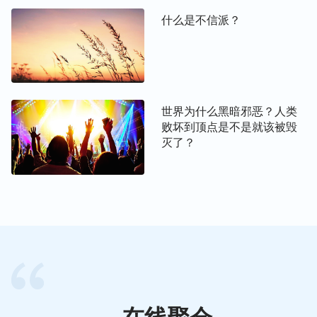
不堪入目的地步。这样的人类不能再得到神的应许，
什么是不信派？
不配见到神的面目，不配听见神的声音，因为他们丢
弃了神，他们抛弃了神所赐给他们的一切，忘记了神
对他们的教诲之言。他们的心离神越来越远，随之而
来的是他们堕落得失去理智，失去了人性，他们越来
世界为什么黑暗邪恶？人类
越恶，进而走向死亡，落在了神的烈怒之中，落在了
败坏到顶点是不是就该被毁
神的惩罚之中。只有挪亚敬拜神远离恶，所以他听到
灭了？
了神的声音，听到了神对他的嘱托。他按照神话的嘱
托造了方舟，收留了各样活物，这样，一切都预备好
之后神便开始了毁灭世界的工作。那次的毁灭世界只
有挪亚一家八口幸免于难而生存了下来，因为挪亚敬
拜耶和华而远离恶。
再看今天这个时代，类似挪亚这样的能敬拜神而远离
恶的义人都已不复存在，但神还是恩待了这个人类，
还是宽赦了这个末了时代的人类。神在寻找渴慕他显