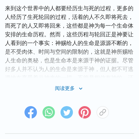
来到这个世界中的人都要经历生与死的过程，更多的
人经历了生死轮回的过程，活着的人不久即将死去，
而死了的人又即将回来，这些都是神为每一个生命体
安排的生命历程。然而，这些历程与轮回正是神要让
人看到的一个事实：神赐给人的生命是源源不断的，
是不受肉体、时间与空间的限制的，这就是神所赐给
人生命的奥秘，也是生命本是来源于神的证据。尽管
好多人并不认为人的生命是来源于神，但人都不可逃
避地在享受着从神来的一切，不管是相信有神的，还
是否认神存在的。如果有一天，神突然改变主意，要
阅读更多
将地上的一切都收回，要将他的生命夺回来，那这一
切都将不存在。神用他的生命来供应着所有有生命与
没有生命的东西，以他的大能与权柄将这一切进行得
有条不紊，这个事实是任何人都想象不到也难以理解
的，而这些人难以理解的事实正是神生命力量的体现
与证实。就此我将告诉你一个秘密：神的生命之伟大