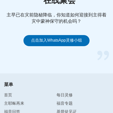
在线聚会
现的人，在寻找能听他话语的人，寻找不忘记他托付
而为他献上身心的人，寻找在他面前如婴儿一样对他
主早已在灾前隐秘降临，你知道如何迎接到主得着
顺服、对他没有抵挡的人。你若不受任何势力的阻挠
灾中蒙神保守的机会吗？
而为神献身，那你将会是神所看中的对象，将会是神
所赐福的对象。你若有很高的地位，若有很高的名
望，若有很多的知识，有很多的资产，有很多的人拥
点击加入WhatsApp灵修小组
护你，而你却仍然不受这些东西的困扰来到神面前接
受神的呼召与托付，作神让你作的事情，那你所作的
事情将是世界上最有意义而且是人类最正义的事业。
你若为了地位或者为了自己的目的而拒绝神的呼召，
那你做的一切都是神所咒诅的，更是神所厌憎的。若
你是总统，你是科学家，你是牧师或长老，无论你的
菜单
官职有多大，你若凭着你的能力、你的知识去做你的
首页
每日灵修
事业，那你永远是一个失败者，你永远是一个没有神
主耶稣再来
福音专题
祝福的人，因为神不接纳你所做的一切，他不承认你
是在做正义的事业，也不认可你是在为人类谋福利，
福音问答
基督徒见证