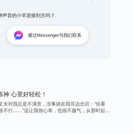
砍伤了别人，朋友的儿子也受了伤，结果不但钱
些，我害怕钱没要到再弄出人命，那就得不偿失
听神声音的小羊迎接到主吗？
通过Messenger与我们联系
心理的压抑，我感觉整个人都快崩溃了，头发也
不被别人小瞧，为什么会沦落到这个地步呢？
：“
‘有钱能使鬼推磨’，这是撒但的哲学，在人
凡事依靠神 心里好轻松！
盛行，能说成是潮流，因为这句话灌输在每一个
始不接受到人听着习以为常，以至于当自己接触
丈夫对我总是不满意，没事就在我耳边念叨：“你看
啥不行……”这让我很心寒，也很不服气，从那时起我
可了这句话的存在，到最后自己同意了这句话的
……你们是不是认为在这个世界上没有钱活不下
少钱地位就多高，人有多少钱就多尊贵，没钱的