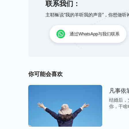
联系我们：
个儿子是讨债公司的，在帮别人要债时拿刀
没要到，还要付医疗费帮别人治伤。想到这
主耶稣说“我的羊听我的声音”，你想做
了，于是就放弃了这个念头。
通过WhatsApp与我们联系
想到30万元将要化为泡影，身体的劳累和
脱落了不少。我不禁自问：我只想多挣些钱
神的话解开痛苦根源
你可能会喜欢
后来，我接受了神的末世作工，看到神的话说
类当中，在任何一个社会当中，这句话都很
人的心里，装在每一个人的心里。人从一开
结婚后，
你，干啥
现实生活的时候，人逐渐默认了这句话，认
[…]
存在，这个过程是不是撒但败坏人的过程？
去，没有钱日子一天也过不下去呢？人有多