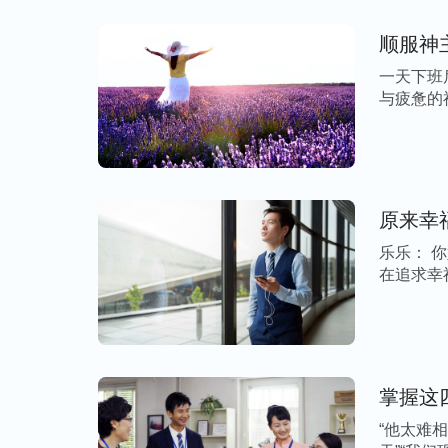
人腰板就不硬，有钱的人地位也高了，腰板
顺服神
了。这句话、这个潮流带给人的是什么呢？
是不是为了得到更多的钱而失去尊严、失去
一天下班
与疲惫的
尽本分的机会，失去了跟随神的机会呢？这
事 […]
样的方式，用这一句话就把人败坏到这个程
毒啊？就流行这么一句话，从你一开始对这
这个人的心就彻底被它夺去了，所以说你也
原来幸
乐乐： 
揣摩着神的话我有点明白了，原来我落到如
在追求幸
鬼推磨”“金钱至上”等撒但哲学观点的苦害
[…]
认为有了钱就有了一切，就能赢得别人的高
义的。特别是看到大伯哥有了钱，不但物质
“钱”的重要性。为此，我身不由己地为了钱
掌握这
食堂，虽然中间遭到很多挫折、不顺，但我
“他太难
钱，我边打理食堂边开店，每天起早贪黑，