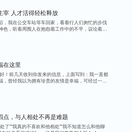
也硬了，说话也可以大声了，可以嚣张地活着
主宰 人才活得轻松释放
好多人是不是为了挣钱不惜一切代价呢？好多人
人格呢？更有好多的人是不是为了挣钱而失去了
后，我在公交车站等车回家，看着行人们匆忙的步伐
神色，听着周围人在抱怨着工作中的不平，议论着同
些对人来说是不是损失呢？
（是。）
那撒但用这
度，撒但的用心是不是险恶啊？这招是不是很恶
句话不以为然到你认为这句话是
真理
为止，你
不由自主地为着这一句话去活着。
”
福在这里
你好！前几天收到你发来的信息，上面写到：我一直都
此地步，活得这么痛苦，都是因着受“有钱能使
福，曾经我以为拥有珍贵的友情是幸福，可经过一些
、拼命追求金钱导致的。在这些观点的支配下，我
看，过上人上人的生活，这样的人生才是最有意
生活好，更能得到众人的高看，我更加认证了
去奋斗，想想我们从搭棚摆摊到承包一家又一家
四点，与人相处不再是难题
都不放弃，直到找到赚钱的买卖为止。为了多挣
相处了”“我真的不喜欢和他相处”“我不知道怎么和他聊
忙得脚不着地，就像一个挣钱的工具一样；寒冬