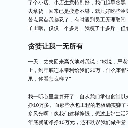
了个小店。小店生意特别好，我们起早贪黑
去拿货，回来已是疲惫不堪，就只好吃些冷
苦点累点我都忍了，有时遇到员工无理取闹
子里咽。仅仅一个多月，我瘦了十多斤，但
贪婪让我一无所有
一天，丈夫回来高兴地对我说：“敏悦，严老
上，到年底连本带利给我们30万，什么事
果，你看怎么样？”
我一听心里盘算开了：自从我们承包食堂以
挣10万多。而那些承包工程的老板确实赚
多风光啊！像我们这样挣钱，想过上好生活
年底就能净挣10万元，还不耽误我们做生