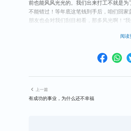
前也能风风光光的。我们出来打工不就是为
不能错过！等年底这笔钱到手后，咱们回家
朋友也会对我们刮目相看，那多风光啊！”我
板的账上，就等着年底拿钱了。
阅读
到了11月份，我接到老板的电话，说工地
月就把所有的钱转到我们的账上。为了使工
丈夫向亲戚借了一些钱，又投资了10多万
有完工，等过了春节开工后就把钱给我们。
上一篇
春节过后，我们又去要了很多次，但他们还
有成功的事业，为什么还不幸福
此时，我的心紧张起来，要是这个钱要不回
们的血汗钱，万一钱要不回来怎么办啊？不
呢？我心里就像刀剜似的难受，真想跟他们
想怎样把钱要回来。无奈之下，我甚至想请