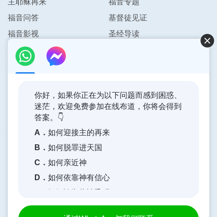
主耶稣再来
福音专题
福音问答
基督徒见证
福音影视
圣经导读
联系我们
info@pursuestar.com
你好，如果你正在为以下问题而感到困惑、
迷茫，欢迎免费参加在线布道，你将会得到
答案。👇
神的国度降临了
A．
如何迎接主的再来
神的国度已经降临在人间！你想进入神的国度吗？
B．
如何脱罪进天国
C．
如何亲近神
通过Messenger与我们联系
D．
如何依靠神有信心
E．
如何祷告蒙神垂听
|
|
|
|
关于我们
隐私权政策
网站声明
追逐晨星
Copyright © 2024 追逐晨星.