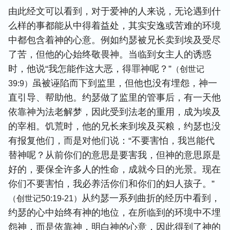
由此经文可以看到，对于爱神的人来说，无论遇到什
么样的事都能从中得着益处，其实安逸或苦难的环境
中都包含着神的心意。例如约瑟被兄长卖到埃及受尽
了苦，但他的心始终敬畏神。当临到女主人的诱惑
时，他说“我怎能作这大恶，得罪神呢？”
（创世记
虽被诬陷而下到监里，但他也没有埋怨，神一
39:9）
直引导、帮助他。约瑟做了监里的管事后，有一天他
依靠神为法老解梦，因此受到法老的重用，成为埃及
的宰相。饥荒时，他的兄长来到埃及买粮，约瑟也没
有报复他们，而是对他们说：“不要害怕，我岂能代
替神呢？从前你们的意思是要害我，但神的意思原是
好的，要保全许多人的性命，成就今日的光景。现在
你们不要害怕，我必养活你们和你们的妇人孩子。”
从约瑟一系列曲折的经历中看到，
（创世记50:19-21）
约瑟的心中始终有神的地位，在所临到的环境中不埋
怨神，而是依靠神，明白神的心意，因此得到了神的