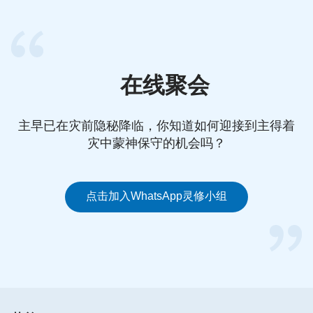
大的车祸，车都撞得不成样了，人还活着，真是奇迹
呀！”“这不是邻村的××和她一对双胞胎女儿吗？听说
她信神呢，这车都撞报废了，人却好好的，看来真是
她信的神救了她们。”听着路人的议论声，我心里十
在线聚会
分激动，不住地感谢神。由于小女儿的伤势比较严
重，四根肋骨与锁骨被撞断送到大医院治疗。奇妙的
是小女儿在医院只住了20多天，伤就痊愈出院了。医
主早已在灾前隐秘降临，你知道如何迎接到主得着
生们都惊讶地说：“这样的伤势，能恢复这么快，这
灾中蒙神保守的机会吗？
真是奇迹呀！”听了医生的话，我在心里不住地感谢
神的大能。
点击加入WhatsApp灵修小组
劫后余生 走上真正的人生
经历了这场惊心动魄的车祸，我对神说的话“
人的命
运都在神的手中掌握，你没法掌握你自己，即使人总
为自己奔波、忙碌也没法掌握自己，你如果能摸着自
己的前途，能掌握自己的命运，那你还叫受造之物