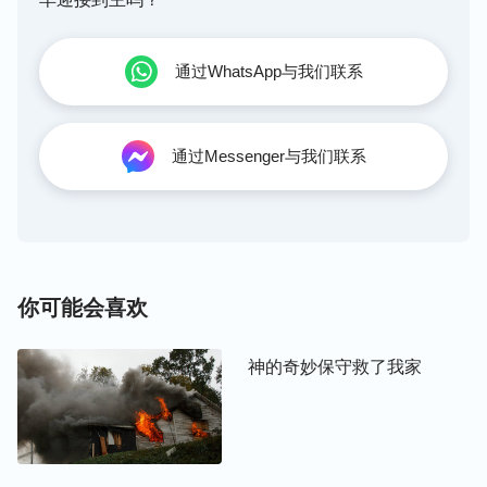
策，只好在心里又一次呼求神：“神啊！小女儿现在
情况很危急，没有人能来帮助我们，我该怎么办呢？
通过WhatsApp与我们联系
神啊，愿你给我们开辟出路吧！”这时，我想到神的
话说：“
人的心、人的灵在神的掌握之中，人的一切
生活也都在神的眼目之中，无论你是否相信这一切，
通过Messenger与我们联系
然而，任何一样东西，或是有生命的，或是死的东
西，都将随着神的意念而转动、变化、更新以至消
失，这就是神主宰万物的方式。
”神的话加给了我信
心和力量，我的心渐渐平静了下来。是啊，万事万物
都在神的掌握之中，刚才我已经看到神的保守，现在
你可能会喜欢
我们被困于此，路人会不会来救我们，小女儿会不会
有生命危险都由神说了算，我只愿在这样的环境中依
神的奇妙保守救了我家
靠神，顺服神的安排，相信神会带领我们走出这个困
境。
祷告后不一会儿，就听见有人在上面喊：“赶紧把车