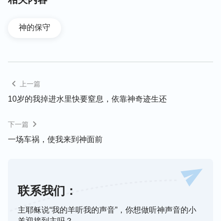
缓地睁开了双眼。刹那间我激动得泪如雨下，真切地
感受到神话语的权柄和信实，连连感谢神。
神的保守
命在旦夕 神调动万物引导我们度险
小女儿虽醒了，但她的左耳血流不止，需要赶紧抢
上一篇
救。可女儿的手机不知被甩到哪儿去了，无法与外界
10岁的我掉进水里快要窒息，依靠神奇迹生还
联系。我想打开车门，可怎么都打不开，就看看车外
边是什么情况，这才发现车子深陷在离公路地面大约
下一篇
有四五米深的地里，车子左车门死死地被四五米高的
一场车祸，使我来到神面前
地堎堵住打不开，根本无法看见路面上有没有行人，
车右前门也插进地面，怎么使劲也推不开。此时我感
到从未有过的无助，心想：我们几个被困在车里出不
去，外面又下这么大的雨，路上没有行人，不会有人
联系我们：
来地里救我们的。小女儿左耳一直在流血，这可怎么
主耶稣说“我的羊听我的声音”，你想做听神声音的小
办啊？我心里就像燃着一团火一样焦灼，却又束手无
羊迎接到主吗？