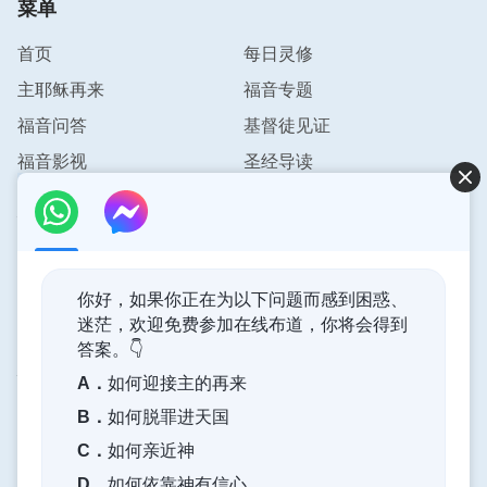
菜单
吗？
”有了深刻的体会，看到我们人的命运自己真的
首页
每日灵修
掌握不了，都是神在主宰着。就像我们这次出了车
祸，在这杳无人烟的大雨天气，困在车里不能出去，
主耶稣再来
福音专题
想打个求救电话都做不到，在我绝望的时候，神却及
福音问答
基督徒见证
时救我们于危难之中，这不都是神的奇妙作为吗？想
福音影视
圣经导读
想自己信神之后，天天忙于上班挣钱，不好好追求真
理，还认为“有钱就有了一切”“钱不是万能的，没钱却
联系我们
是万万不能的”，然而在灾难面前，钱什么也不是。
info@pursuestar.com
而神时时刻刻在我们身边，看顾保守着我们，借着人
事物一次次为我们开辟出路，使我们幸免于难存活下
你好，如果你正在为以下问题而感到困惑、
迷茫，欢迎免费参加在线布道，你将会得到
来，这是神对我极大的看顾和保守。我立志今后要好
答案。👇
好信神，多聚会交通神的话，按着神的话语去实行，
神的国度降临了
A．
如何迎接主的再来
不能再把全部的心思和精力用在挣钱上了。我要尽好
神的国度已经降临在人间！你想进入神的国度吗？
B．
如何脱罪进天国
受造之物的本分，活出一个有意义的人生。
C．
如何亲近神
—— 姗姗
通过Messenger与我们联系
D．
如何依靠神有信心