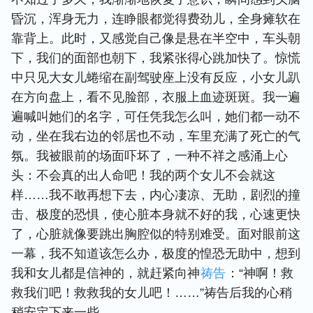
昏沉，浑身无力，连睁眼都觉得费劲儿，全身瘫软在
靠背上。此时，又感觉自己像是悬在半空中，车头朝
下，我们的面部也朝下，我紧张得心跳加快了。惊慌
中只见大女儿蜷缩在副驾驶座上没有反应，小女儿趴
在方向盘上，看不见脸部，衣服上血迹斑斑。我一遍
遍喊叫她们的名字，可任凭我怎么叫，她们都一动不
动，坐在我右边的邻居也不动，车里充满了死亡的气
氛。我被眼前的场面吓坏了，一种不祥之感涌上心
头：不会真的出人命吧！我的两个女儿不会就这
样……我不敢再想下去，内心凄凉、无助，剧烈的撞
击、极度的恐惧，使心脏本身就不好的我，心速更快
了，心脏就像要跳出胸腔似的特别难受。面对眼前这
一幕，我不知道该怎么办，极度的惶恐无助中，想到
我和女儿都是信神的，就赶紧向神
祷告
：“神啊！救
救我们吧！救救我的女儿吧！……”祷告后我的心稍
稍安定下来一些。