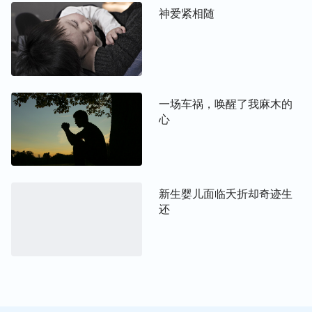
门打开。”一刹那，我激动得泪水夺眶而出，没想到
神爱紧相随
这么大的雨，况且又在这么偏僻的地方，神竟然调动
人来帮助我们，神真是太全能了！只见一个中年男人
一步一滑地走到车前，用力把车门拉开。这时路面上
已经站了十几个人，他们帮忙把我们拉上路面，救护
一场车祸，唤醒了我麻木的
车也到了。看着众人纷纷帮忙，我心里有说不出的感
心
激，在我认为不可能有人的情况下，神竟然调动了这
么多人，而且我们不认识，他们却能冒雨倾力相救，
这都是神的大能和爱呀！
新生婴儿面临夭折却奇迹生
回过神儿，环顾四周，发现我们相撞的地方离地里足
还
足有十五米左右，车头被撞得扎进土里有一米深，处
于倒立状态。真没想到，这么严重的车祸，我还能活
着……
这时，人们的议论声打断了我的思绪：“哎呀！这么