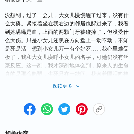
没想到，过了一会儿，大女儿慢慢醒了过来，没有什
么大碍。紧接着坐在我右边的邻居也醒过来了，我看
到她满嘴是血，上面的两颗门牙被碰掉了，但没受什
么大伤。只是小女儿还趴在方向盘上一动不动，不知
是死是活，想到小女儿万一有个好歹……我心里难受
极了，我和大女儿疾呼小女儿的名字，可她仍没有丝
毫反应。这一刻，我才深刻地体会到，原来人的生命
真的是那么脆弱，生死只在一线间。我含着眼泪向神
祷告：“神啊！现在我才知道只有你是我们的依靠，
阅读更多
自从我和女儿信神以来，不好好追求
真理
，每天只顾
忙着挣钱。我现在才知道，灾难面前，钱根本救不了
我们的命。神啊，我愿把小女儿交在你的手中，不管
女儿能不能醒来，我都愿意顺服。”祷告后，我的心
平静了许多。这时大女儿见叫不醒小女儿，就使劲搬
起她的头。谁知过一会女儿居然长长呼出一口气，缓
相关内容