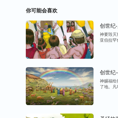
你可能会喜欢
创世纪
神要毁灭
亚伯拉罕
[…]
创世纪
神赐福给
了地。凡
上 […]