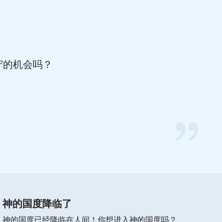
守的机会吗？
你好，如果你正在为以下问题而感
到困惑、迷茫，欢迎免费参加在线
布道，你将会得到答案。👇
A．
如何迎接主的再来
B．
如何脱罪进天国
神的国度降临了
C．
如何亲近神
神的国度已经降临在人间！你想进入神的国度吗？
D．
如何依靠神有信心