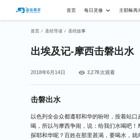
首页
每日灵修
主耶稣再
首页
圣经导读
圣经故事
/
/
出埃及记-摩西击磐出水
3,278
2018年6月14日
次观看
击磐出水
以色列全会众都遵耶和华的吩咐，按着站口
喝，所以与摩西争闹，说：给我们水喝吧！
探耶和华呢？百姓在那里甚渴，要喝水，就