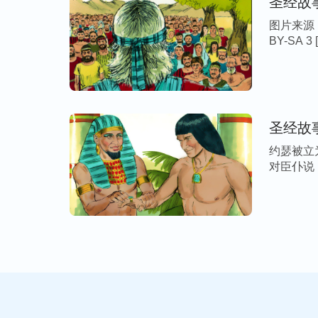
圣经故
图片来源：Sw
BY-SA 3 
圣经故
约瑟被立
对臣仆说
[…]