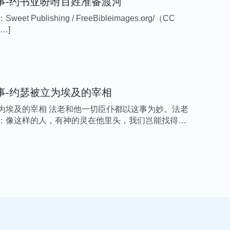
事-约书亚吩咐百姓准备渡河
eet Publishing / FreeBibleimages.org/（CC
[…]
事-约瑟被立为埃及的宰相
为埃及的宰相 法老和他一切臣仆都以这事为妙。法老
：像这样的人，有神的灵在他里头，我们岂能找得着