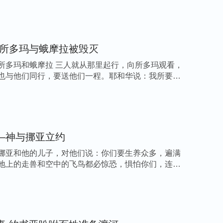
-所多玛与蛾摩拉被毁灭
所多玛和蛾摩拉 三人就从那里起行，向所多玛观看，
也与他们同行，要送他们一程。耶和华说：我所要作
—神与挪亚立约
挪亚和他的儿子，对他们说：你们要生养众多，遍满
地上的走兽和空中的飞鸟都必惊恐，惧怕你们，连地