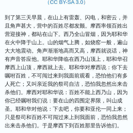
（CC BY-SA 3.0）
到了第三天早晨，在山上有雷轰、闪电，和密云，并
且角声甚大，营中的百姓尽都发颤。摩西率领百姓出
营迎接神，都站在山下。西乃全山冒烟，因为耶和华
在火中降于山上。山的烟气上腾，如烧窑一般，遍山
大大地震动。角声渐渐地高而又高，摩西就说话，神
有声音答应他。耶和华降临在西乃山顶上，耶和华召
摩西上山顶，摩西就上去。耶和华对摩西说：你下去
嘱咐百姓，不可闯过来到我面前观看，恐怕他们有多
人死亡；又叫亲近我的祭司自洁，恐怕我忽然出来击
杀他们。摩西对耶和华说：百姓不能上西乃山，因为
你已经嘱咐我们说：要在山的四围定界限，叫山成
圣。耶和华对他说：下去吧，你要和亚伦一同上来；
只是祭司和百姓不可闯过来上到我面前，恐怕我忽然
出来击杀他们。于是摩西下到百姓那里告诉他们。