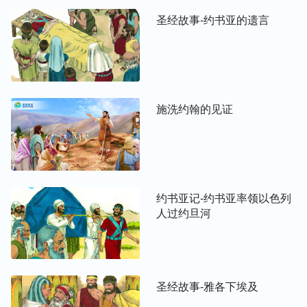
圣经故事-约书亚的遗言
施洗约翰的见证
约书亚记-约书亚率领以色列
人过约旦河
圣经故事-雅各下埃及