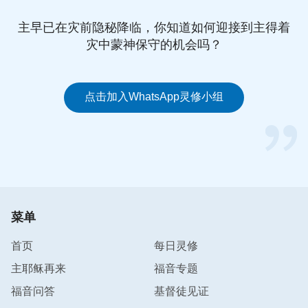
你们很想讨得神的喜悦，而你们自己却离神很远，这
主早已在灾前隐秘降临，你知道如何迎接到主得着
是怎么回事？你们只接受他的说话，却并不接受他的
灾中蒙神保守的机会吗？
对付修理，更不能接受他的每一样安排，更不能完全
相信他，这又是怎么回事？说到底，你们的信都是一
个空鸡蛋壳，永远都不可能有小鸡出现的。因为你们
点击加入WhatsApp灵修小组
的信没有给你们带来真理、得来生命，而是给你们带
来了一种梦幻一样的寄托与希望。你们信神的目的就
是为了这个寄托与希望，而不是为了真理与生命，所
以我说，你们信神的过程无非就是低三下四、不知廉
耻地讨好神的过程而已，根本谈不上什么真信，这样
的信怎么会有小鸡出现呢？也就是说，这样的信怎么
菜单
会有成果呢？你们信神的目的就是在利用神达到你们
的目的，这不更是触犯神性情的事实吗？你们相信天
首页
每日灵修
上之神的存在，而否认地上之神的存在，但我并不认
主耶稣再来
福音专题
可你们的观点，我只称许那些脚踏实地事奉地上之神
福音问答
基督徒见证
的人，却从来不称许那些从来都不承认地上之基督的