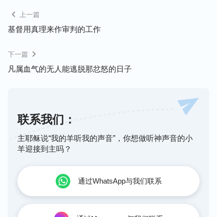
因吗？这样的信简直就是在作孽！甚至更有的人认为
上一篇
我喜欢的人无非就是那些会讨好、会奉承的人，不会
基督用真理来作审判的工作
这些的人在神家也是吃不开的，站不住的。这就是你
们多年来的认识吗？就是你们的收获吗？你们对我的
下一篇
认识岂止这些误会，更多的是你们对神灵的亵渎，对
凡属血气的无人能逃脱那忿怒的日子
上苍的诬蔑，所以我说你们这样的信只会使你们离我
更远，只会使你们更加与我敌对。多年的作工你们也
见识了许多真理，但被我听到耳中的都是什么，你们
联系我们：
知道吗？肯接受真理的人在你们中间有几个呢？你们
都认为自己肯为真理付代价，但真正因为真理而受苦
主耶稣说“我的羊听我的声音”，你想做听神声音的小
的有几个呢？你们的心中所存的尽都是不义，所以你
羊迎接到主吗？
们认为无论是谁都是一样的诡诈、一样的弯曲，甚至
认为就连神道成的肉身也会像正常的人一样没有善良
通过WhatsApp与我们联系
的心、没有仁慈的爱，更甚至你们认为高尚的品德，
怜悯、仁慈的本性只有天上的神才有，而且你们还认
为这样的圣人是不存在的，世间只有黑暗与邪恶掌