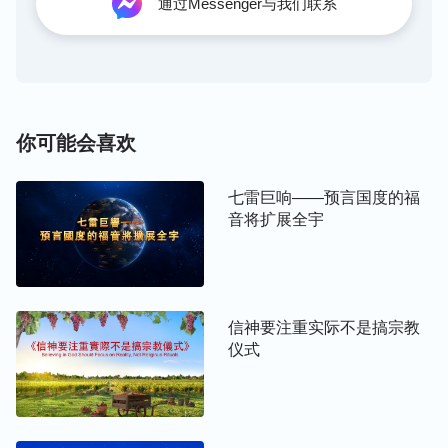
通过Messenger与我们联系
权，神只是人美好向往的寄托，是人编造出来的传说
人物。在你们的心目中，天上的神很正直，很公义，
而且很伟大，值得人敬拜、仰望，而地上的这位神仅
仅是天上之神的替身与工具，这位神不能与天上的神
画等号，更不能与天上的神相提并论。提到神的伟大
你可能会喜欢
与尊贵那就都是天上之神的荣耀，提到人的本性与败
坏，那这位地上的神也有份。天上的神永远是高大
七雷巨响——预言国度的福
的，地上的神永远都是渺小的、软弱无能的；天上的
音将扩展全宇
神没有情感只有公义，地上的神只有私心没有一点公
平合理；天上的神没有一丝的弯曲，永远是信实的，
地上的神永远都有不诚实的一面；天上的神对人疼爱
信神要注重实际不是搞宗教
至极，地上的神对人照顾不周，甚至置之不理。这些
仪式
错谬的认识是你们心中存留已久的，也是你们以后也
能持续下去的错误认识。你们将自己放在不义之人的
位置上来看待基督所作的每一件事，将自己放在恶人
的角度上来评价基督的一切工作与其身份实质。你们