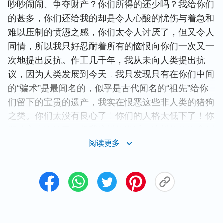
吵吵闹闹、争夺财产？你们所得的还少吗？我给你们
的甚多，你们还给我的却是令人心酸的忧伤与着急和
难以压制的愤懑之感，你们太令人讨厌了，但又令人
同情，所以我只好忍耐着所有的恼恨向你们一次又一
次地提出反抗。作工几千年，我从未向人类提出抗
议，因为人类发展到今天，我只发现只有在你们中间
的“骗术”是最闻名的，似乎是古代闻名的“祖先”给你
们留下的宝贵的遗产，我实在恨恶这些非人类的猪狗
之类。你们太没有良心了！你们的人格太低下了！你
们的心太刚硬了！将我这样的说话、这样的作工拿到
以色列民中间，早已得着荣耀了，而在你们中间却达
阅读更多
不到，只是无情的埋没与人的冷眼、人的推诿，你们
的感觉太麻木了，太没价值！
你们当为我的工作献出一切，当作于我有益的工作，
我愿将你们所不明白的都告诉你们，让你们从我得着