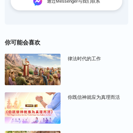
作，这是我的第二次在肉身中的作工。在最终两步作
通过Messenger与我们联系
工中人接触的不再是看不着、摸不着的灵，而是灵实
化在肉身中的人。所以，在人看我又成了人，并没有
一点儿神的味道，而且人所看见的神不仅仅是男性，
而且也是女性，就这最令人吃惊，令人不解。多少年
的老旧的信法都让我的一次又一次的不同凡响的作工
你可能会喜欢
给打破了，人都惊呆了！所谓“神”不仅是
圣灵
、那
灵、七倍加强的灵、包罗万有的灵，而且还是人，是
律法时代的工作
普通的人，极其平凡的人；不仅是男性，而且还是女
性，相同的是都从人生，不同的是圣灵感孕与从人生
但直接来源于灵；相同的是
道成肉身
的神都担任父神
的工作，不同的是救赎与征服的工作；同样代表父
你既信神就应为真理而活
神，一个是满了慈爱怜悯的救赎主，一个是满载烈
怒、审判的公义的神；一个是开辟救赎工作的大元
帅，一个是成全征服工作的公义的神；一个是开头，
一个是结束；一个是无罪的肉身，一个是完成救赎