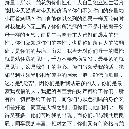
身量，所以，我总为你们担心：人自己独立过生活真
能比今天强或与今天相仿吗？你们不为你们的身量幼
小而着急吗？你们真能像以色列的选民一样无论何时
对我都忠心无二吗？你们所流露的并不是小孩离开父
母一样的淘气，而是牛马离开主人鞭打而爆发的兽
性，你们应知道你们的本性，也是你们所有人的软弱
处，是你们的共病。所以，我今天对你们唯一的嘱托
就是站住我的见证，千万不要老病复发，最要紧的就
是见证，这是我作工的中心。你们当领受我的话，犹
如马利亚领受耶和华梦中的启示一般，能信而顺服，
这才是“贞洁”。因你们是听我话最多的人，你们是最
蒙我祝福的人，我把所有宝贵的财产都给了你们，所
有的一切都赐给了你们，而你们与以色列民的身价又
相差好远，简直是天壤之别，但你们与他们相比，所
得又甚多，他们苦盼我的出现，而你们却与我共度良
辰，同享我的丰富。相对之下，你们又有何资格与我