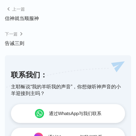
一切你们所无有的东西，尽管你们的缺欠不计其数，
上一篇
但我愿继续对你们作我该作的工作，将我最后的怜悯
赐给你们，让你们从我得着益处，得着你们无有的、
信神就当顺服神
世人未曾看见的荣耀。我作工多少年，人不曾有认识
下一篇
我的，我愿将我未曾告诉给别人的秘密告诉给你们。
告诫三则
在人中间，我原本是人所看不见的灵，是人所未能接
触到的灵，因着我在地的三步工作（创世、救赎、毁
灭）而在人中间按着不同时候向人显现（从未公
联系我们：
开），作我在人中间的工作。我第一次来在人间是救
赎时代，当然是在犹太家族中，所以说，第一次看见
主耶稣说“我的羊听我的声音”，你想做听神声音的小
“神”来在地上的是犹太民。这步工作之所以我自己亲
羊迎接到主吗？
自作，是因为我要将道成的肉身当作赎罪祭来作救赎
工作，所以，最先看见我的人是
恩典
时代的犹太人，
通过WhatsApp与我们联系
这是我的第一次在肉身中的作工。在国度时代，我要
作征服成全的工作，所以仍是在肉身中作牧养的工