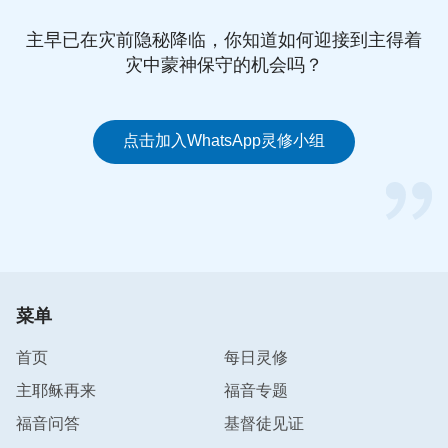
神吗？神是人吗？神是灵吗？神真是男人吗？只有耶
稣能完成我要作的工作吗？你若选择这其中的一种来
主早已在灾前隐秘降临，你知道如何迎接到主得着
概括我的实质，那你属于太无知的忠诚的信徒了。若
灾中蒙神保守的机会吗？
我仅仅作一次道成肉身的工作，那你们会不会将我定
规？你真能将我一眼望穿吗？就你有生之年中接触到
的真能将我概括透吗？假如我在肉身中作两次工作都
点击加入WhatsApp灵修小组
相同，你们又将怎样看我？能不能将我永远钉在十字
架上？神就像你说的那么简单吗？
虽然你们的信甚是诚恳，但你们中间无人能将我尽都
说透，无人能将看见的事实全部见证出来。你们想，
你们现在多数人都不务正业，而是追求肉体、满足肉
菜单
体、贪享肉体，并没有具备多少真理，怎能将你们所
首页
每日灵修
看见的全部见证出去呢？你们真有把握做我的见证人
吗？到有一天，你若无力将今天你所看见的全部见证
主耶稣再来
福音专题
出去，那你就失去了一个受造之物的功能，你这个人
福音问答
基督徒见证
毫无一点存活的意义，你不配做人，甚至可以说，你