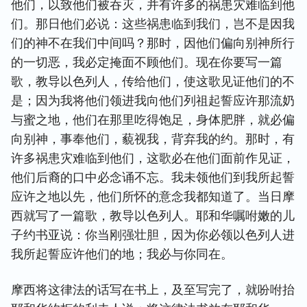
他们，以致他们被吞灭，并有许多的祸患灾难临到他
们。那日他们必说：这些祸患临到我们，岂不是因我
们的神不在我们中间吗？那时，因他们偏向别神所行
的一切恶，我必定掩面不顾他们。现在你要写一篇
歌，教导以色列人，传给他们，使这歌见证他们的不
是；因为我将他们领进我向他们列祖起誓应许那流奶
与蜜之地，他们在那里吃得饱足，身体肥胖，就必偏
向别神，事奉他们，藐视我，背弃我的约。那时，有
许多祸患灾难临到他们，这歌必在他们面前作见证，
他们后裔的口中必念诵不忘。我未领他们到我所起誓
应许之地以先，他们所怀的意念我都知道了。当日摩
西就写了一篇歌，教导以色列人。耶和华嘱咐嫩的儿
子约书亚说：你当刚强壮胆，因为你必领以色列人进
我所起誓应许他们的地；我必与你同在。
摩西将这律法的话写在书上，及至写完了，就吩咐抬