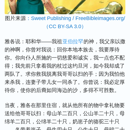
图片来源
：Sweet Publishing / FreeBibleimages.org
/
（CC BY-SA 3.0）
雅各说：耶和华——我祖
亚伯拉罕
的神，我父亲以撒
的神啊，你曾对我说：回你本地本族去，我要厚待
你。你向仆人所施的一切慈爱和诚实，我一点也不配
得；我先前只拿着我的杖过这约旦河，如今我却成了
两队了。求你救我脱离我哥哥以扫的手；因为我怕他
来杀我，连妻子带儿女一同杀了。你曾说：我必定厚
待你，使你的后裔如同海边的沙，多得不可胜数。
当夜，雅各在那里住宿，就从他所有的物中拿礼物要
送给他哥哥以扫：母山羊二百只，公山羊二十只，母
绵羊二百只，公绵羊二十只，奶崽子的骆驼三十只
——各带着崽子，母牛四十只，公牛十只，母驴二十