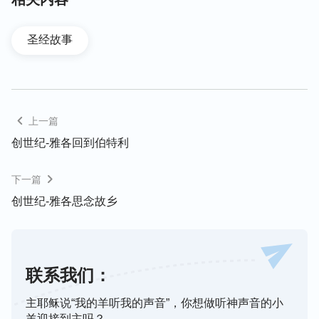
（CC BY-SA 3.0）
雅各问他说：请将你的名告诉我。那人说：何必问我
圣经故事
的名？于是在那里给雅各祝福。雅各便给那地方起名
叫毗努伊勒（就是神之面的意思），意思说：我面对
面见了神，我的性命仍得保全。日头刚出来的时候，
雅各经过毗努伊勒，他的大腿就瘸了。故此，以色列
上一篇
人不吃大腿窝的筋，直到今日，因为那人摸了雅各大
创世纪-雅各回到伯特利
腿窝的筋。
下一篇
雅各和以扫重逢
创世纪-雅各思念故乡
雅各举目观看，见以扫来了，后头跟着四百人，他就
把孩子们分开交给利亚、拉结，和两个使女，并且叫
两个使女和她们的孩子在前头，利亚和她的孩子在后
联系我们：
头，拉结和约瑟在尽后头。他自己在他们前头过去，
主耶稣说“我的羊听我的声音”，你想做听神声音的小
一连七次俯伏在地才就近他哥哥。
羊迎接到主吗？