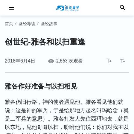
首页
圣经导读
圣经故事
/
/
创世纪-雅各和以扫重逢
2,663
2018年6月4日
次观看
雅各作好准备与以扫相见
雅各仍旧行路，神的使者遇见他。雅各看见他们就
说：这是神的军兵，于是给那地方起名叫玛哈念（就
是二军兵的意思）。雅各打发人先往西珥地去，就是
以东地，见他哥哥以扫，吩咐他们说：你们对我主以