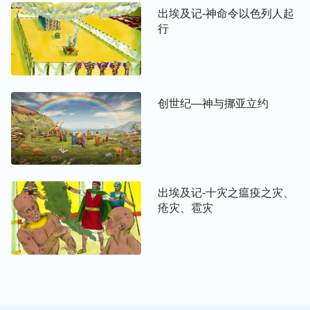
呢？雅各说：这些孩子是神施恩给你的仆人的。于是
出埃及记-神命令以色列人起
行
两个使女和她们的孩子前来下拜；利亚和她的孩子也
前来下拜；随后约瑟和拉结也前来下拜。以扫说：我
所遇见的这些群畜是什么意思呢？雅各说：是要在我
主面前蒙恩的。以扫说：兄弟啊，我的已经够了，你
创世纪—神与挪亚立约
的仍归你吧！雅各说：不然，我若在你眼前蒙恩，就
求你从我手里收下这礼物；因为我见了你的面，如同
见了神的面，并且你容纳了我。求你收下我带来给你
的礼物；因为神恩待我，使我充足。雅各再三地求
他，他才收下了。
出埃及记-十灾之瘟疫之灾、
疮灾、雹灾
以扫说：我们可以起身前往，我在你前头走。雅各对
他说：我主知道孩子们年幼娇嫩，牛羊也正在乳养的
时候，若是催赶一天，群畜都必死了。求我主在仆人
前头走，我要量着在我面前群畜和孩子的力量慢慢地
前行，直走到西珥我主那里。