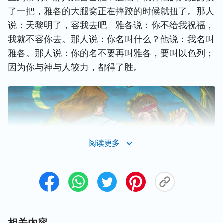
了一把，雅各的大腿窝正在摔跤的时候就扭了。那人
说：天黎明了，容我去吧！雅各说：你不给我祝福，
我就不容你去。那人说：你名叫什么？他说：我名叫
雅各。那人说：你的名不要再叫雅各，要叫以色列；
因为你与神与人较力，都得了胜。
阅读更多
图片来源
：Sweet Publishing / FreeBibleimages.org
/
相关内容