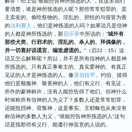
解答：经上说“谁能控告神所拣选的人”，在这里我们
要清楚，谁是神所拣选的人呢？那些常常犯罪的、卖
主卖友的、偷吃祭物的、淫乱的、胆怯的与假冒为善
的
法利赛人
，他们是神拣选的人吗？如果说凡是信神
的人都是神所拣选的，那
启示录
中所说的：“
城外有
那些犬类、行邪术的、淫乱的、杀人的、拜偶像的，
并一切喜好说谎言、编造虚谎的。
”（启22：15）这
话又怎么解释呢？所以，并不是所有信神的人都是神
所拣选的。只有真正事奉主的、真实爱神的、有真正
见证的人才是神拣选的人。像
亚伯拉罕
、约伯、彼得
他们是顺服神、敬畏神的人，他们有义行、有见证，
所作的蒙神称许，没有人能控告得了他们。但神什么
时候称所有信神的人为义了？多数人还是常常犯罪，
还能抵挡神、背叛神，这是事实。主耶稣也从来没有
称信神的多数人为义，“谁能控告神所拣选的人”这句
话是指那些有义行、能遵行神旨意的人说的。