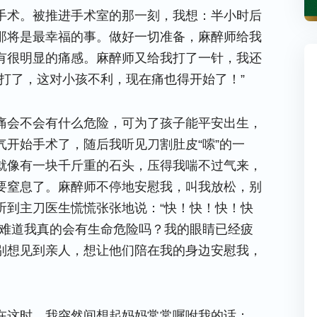
手术。被推进手术室的那一刻，我想：半小时后
那将是最幸福的事。做好一切准备，麻醉师给我
有很明显的痛感。麻醉师又给我打了一针，我还
打了，这对小孩不利，现在痛也得开始了！”
痛会不会有什么危险，可为了孩子能平安出生，
开始手术了，随后我听见刀割肚皮“嗦”的一
就像有一块千斤重的石头，压得我喘不过气来，
要窒息了。麻醉师不停地安慰我，叫我放松，别
听到主刀医生慌慌张张地说：“快！快！快！快
。难道我真的会有生命危险吗？我的眼睛已经疲
别想见到亲人，想让他们陪在我的身边安慰我，
在这时，我突然间想起妈妈常常嘱咐我的话：