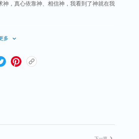
求神，真心依靠神、相信神，我看到了神就在我
候你肚子里进了空气，不排气绝对不能进食，不
更多
没有在意，我觉得自己已经过了危险期了。可没
口也开始疼痛。痛得我心里很烦躁，不知如何是
也为我担忧。丈夫告诉医生后，医生给我开了一
不排气，反而第二天肚子胀得更加难受了。医生
那我再开另一种药，这种药也很好。”听后，我
排气，不用再这么难受了，但没想到我还是没有
见我肚子上缝了线的刀口绷得很紧，红彤彤的都
胀成这样，对我连连摇头：“唉！你这种情况如
麻烦！我给你再开一种药，用了这种药马上就会
下一篇