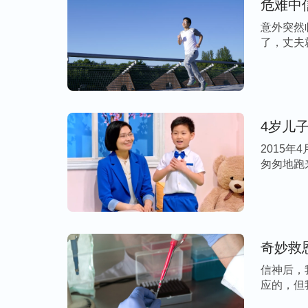
危难中
经历了这些，我明白了，医生只能治我的病
意外突然
不能使我脱离危险。这个世上真正的救主就
了，丈夫
右，当我们真心相信他、依靠他的时候，他
危为安。这样的经历虽然惊险，但让我更加
回家后，我参加了教会的聚会。一天，我看
4岁儿
是一个谜，造物主从未向你隐藏，造物主从
2015
是只能让你朝思夜想却不能让你感知到的那
匆匆地跑来
的生命，掌管着你的命运，他不在遥远的天
你的一切，他是你的所有，也是你的唯一。
近，让你仰慕，让你害怕失去，让你不愿再
只想体贴他，只愿顺服他，你只愿还报他给
奇妙救
救自己吗？
（不能。）
那玉皇大帝能救人吗
信神后，
能。）
谁能救人哪？
（神。）”神的话太信
应的，但
子 […]
也并不渺茫，神是真实存在的，他就在我们