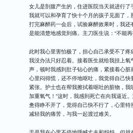
女儿是剖腹产生的，住进医院当天就进行了
我就可以和孕育了快十个月的孩子见面了，
打完麻醉药一会后，试验麻醉效果时，我还
是能清楚地感觉到痛。主刀医生说：“不能再
此时我心里害怕极了，担心自己承受不了疼
我没办法只好忍着。接着医生就给我挂上氧气
声，顿时我感到肚子钻心的痛，紧接着心脏
心里闷得慌，还不停地呕吐，我觉得自己快
紧张。护士也在帮我擦拭着呕吐的脏物，我
加重氧气！”这时，我感到死亡在向我逼近
惫得睁不开了，觉得自己快不行了，心里特
减轻我的痛苦，与我一起渡过难关。
于是我在心里不停地呼喊丈夫和妈妈，但就