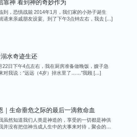
信靠神 看到神的奇妙作为
，却不能救我的命，科学再发达，仪器再先进也
临到，恐惧战兢 2014年1月，我们家的小孙子诞生
是神，他时刻陪伴在我们的身边，不离我们的左
就请来亲戚朋友设宴。到了下午3点钟左右，我去 […]
就看顾保守着我们，使我们从困境中走出来，转
定真神，相信神的全能主宰。
到神的话说：“
到有一天，你会觉得造物主不再
子溺水奇迹生还
未向你掩面，造物主离你并不遥远，造物主不再
年4月22日下午4点左右，我在厨房准备做晚饭，嫂子急
一位，他真真切切地守护在你左右，他供应着你
对我说：“远远（4岁）掉水里了……”我顾 […]
际，他不在云端间隐秘，他就在你的身边主宰着
这样的一位神让你心生爱慕，让你依恋，让你亲
放弃，让你不愿再悖逆，不愿再远离、躲避，你
你的一切，你只愿归服在他的权下。
”“
人自己能
恩｜生命垂危之际的最后一滴救命血
？孔子能救人吗？那个观音菩萨能救人吗？
（不
我虽然知道我们人类是神造的，享受的一切都是神供
实了，我实际地经历到了，神不在遥远的地方，
我并没有把信神当成人生中的大事来对待，聚会的日
的身边，朝夕看顾着我们每一个人。神创造了我