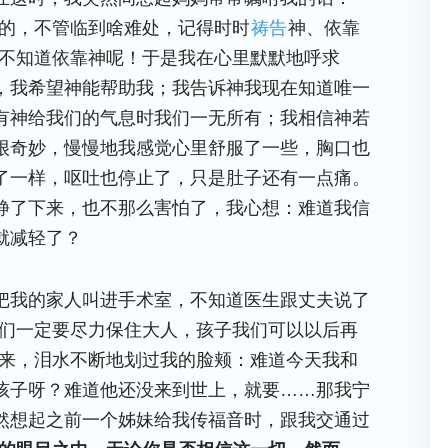
靠的，不管临到啥难处，记得时时
祷告
神、依靠
神不知道依靠神呢！于是我在心里默默地呼求
，我希望神能帮助我；我告诉神我现在知道唯一
有神给我们的气息时我们一无所有；我相信神若
很奇妙，慢慢地我感觉心里舒服了一些，胸口也
了一样，呕吐也停止了，只是肚子还有一点痛。
静了下来，也不那么害怕了，我心想：难道我信
就减轻了？
把我的家人叫进手术室，不知道医生跟丈夫说了
你们一定要尽力保住大人，孩子我们可以以后再
起来，泪水不断地划过我的脸颊：难道今天我和
孩子呀？难道他还没来到世上，就要……那我宁
然想起之前一个姊妹给我传福音时，跟我交通过