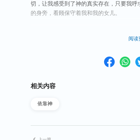
切，让我感受到了神的真实存在，只要我呼
的身旁，看顾保守着我和我的女儿。
接下来，医生又严肃地对我说：“剖腹的时
阅读
然刀口会胀得裂开。”我对医生说的这话并
想到两天过去了我还是没有排气，手术的刀
好，只能在床上哭。家人看到我这么痛苦，
剂药，说吃了就会排气。可是吃完药我不但
走过来很惊讶地说：“吃了药，还没有排气？
相关内容
像看见了希望一样，觉得这次吃完药肯定会
排气。此时此刻我心里感到很失望，家人看
依靠神
快要裂开了。
丈夫又赶紧跑去叫医生，医生看到我的肚子
果再不排气的话，刀口就会裂开、发炎，很
上一篇