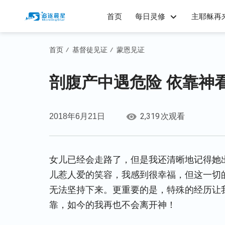
首页
每日灵修
主耶稣再
首页
基督徒见证
蒙恩见证
/
/
剖腹产中遇危险 依靠神
2,319
2018年6月21日
次观看
女儿已经会走路了，但是我还清晰地记得她出
儿惹人爱的笑容，我感到很幸福，但这一切
无法坚持下来。更重要的是，特殊的经历让
靠，如今的我再也不会离开神！