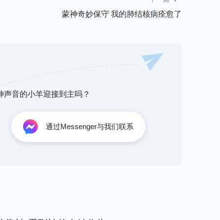
。医生给我换了几种药，在我身上都不见效，我
蒙神奇妙保守 我的肺结核病痊愈了
胀死了！
，我的肚子胀得刀口越来越痛，晚上也睡不着，
肚子胀成这样，也束手无策。看到医生的叹气、
望了。但就在我绝望无助时，妈妈告诉我：“孩
听神声音的小羊迎接到主吗？
你，医生也没有办法，药也不管用，只有神是全
草，对呀，我怎么把神给忘了呢？我前几次遇到
通过Messenger与我们联系
依靠神，都是神帮我减轻了痛苦，让我转危为
。我赶紧默默祷告神、依靠神！我又看到了神是
也跪下为我祷告时，短短十几分钟后，我听到肚
胀了，刀口也不疼了，我终于可以进食了。看到
在心里由衷地感谢神对我的拯救，我在心里向神
也激动地含着泪赞美神的全能！