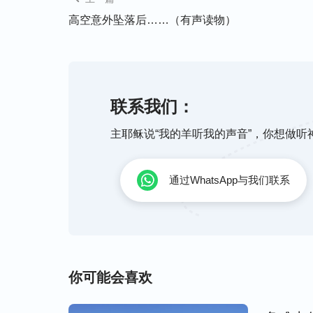
排气！”结果药在我身上还是丝毫不起作用
高空意外坠落后……（有声读物）
心想：怎么办啊？再这样下去我就会被活活
我因五天未进食，已经饿得开始出现幻觉了
丈夫看着我干着急，却无能为力。医生看我
联系我们：
摇头，最好的药都给我用了也不管用，我绝
主耶稣说“我的羊听我的声音”，你想做
子，你那么难受就跟神祷告吧，我们帮不了
能的。”妈妈的提醒让我好像找到了救命稻
通过WhatsApp与我们联系
危险、痛苦，医生都不知所措时，当我祷告
安。我不能再靠医生和药物了，我要依靠神
我唯一的依靠和帮助，我真心依靠神，妈妈
子里咕咕的声音，紧接着就排气了。肚子不
这一切，我感到神的作为真是太奇妙了！我
你可能会喜欢
献上了感恩的祷告，妈妈和婆婆看到这一幕