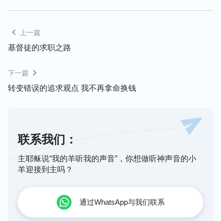
拥有的一切，我只能硬撑着。那段时间，每天回到
家，我的内心都感到疲惫不堪，我不止一次问自己：
为什么我赢得了鲜花和掌声，过上了人上人的生活，
上一篇
内心却丝毫感受不到幸福快乐呢？
基督徒的求职之路
下一篇
转变错误的追求观点 我不再拿命换钱
联系我们：
主耶稣说“我的羊听我的声音”，你想做听神声音的小
羊迎接到主吗？
终于有一天，在神的话中我找到了答案：“
撒但用名
通过WhatsApp与我们联系
和利来控制人的思想，让人的思想只想着名和利，为