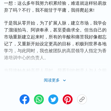
一想：这么多年我努力积累经验，难道就这样轻易放
弃了吗？不行，我不能甘于平庸，我得爬起来!
于是我从零开始，为了扩展人脉，建立市场，我学会
了溜须拍马、阿谀奉承，甚至委曲求全。但当自己的
市场重新建立起来时，所有的辛酸和痛苦我好像都忘
记了，又重新开始设定更高的目标，积极到世界各地
学习，与此同时，我也被团队的高层领导人指定为香
港培训中心的负责人。
当我接触各种高层人员时，我看到的都是人与人之间
为了名利勾心斗角、互相厮杀的场面。我不禁问自
阅读更多
己：我一直追求高的职位，谋取更大的利益，即使得
到了又能怎样呢？在这个弱肉强食的社会中，我能洁
身自好吗？这种你争我夺的生活是我想要的吗？渐渐
地，我开始对这样的生活感到厌烦，但为了保住自己