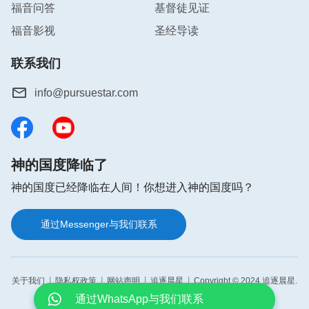
福音问答
基督徒见证
人群中出类拔萃、如何活得更富有，更不是学会如何
福音影视
圣经导读
做人上人、如何在各种角逐中游刃有余。
”“
如果一个
人能把自己的一生当作体验造物主的主宰、认识造物
联系我们
主的权柄的机会，当作尽到一个受造人类的本分、完
info@pursuestar.com
成自己的使命的一次难得的机会，人必然会有正确的
人生观，必然会活在造物主的祝福与引领之下，必然
会行在造物主的光中，必然会认识造物主的主宰，必
然会归服在造物主的权下，必然成为见证造物主奇妙
神的国度降临了
作为的人，也必然会成为见证造物主权柄的人。
”
神的国度已经降临在人间！你想进入神的国度吗？
揣摩着神的话，我明白了，神赐给我们生命，把我们
通过Messenger与我们联系
带到这个世界，是为了让我们每个人都有机会去经历
神的作工，对神的权柄主宰有一个清楚的认识，同时
把神见证给更多的人，尽上受造之物的本分。我作为
|
|
|
|
关于我们
隐私权政策
网站声明
追逐晨星
Copyright © 2024 追逐晨星.
受造之物就应该追求认识神，尽好受造之物的本分，
All rights reserved.
通过WhatsApp与我们联系
这样才能远离撒但的苦害，得到神的祝福，活得才有