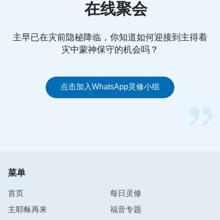
功。养殖的失败和病痛的折磨，都没有拦阻我为名利
在线聚会
拼搏的脚步。当看到那些曾经在世上的下层人，在直
销行业却名利双收，被鲜花和掌声围着时，我羡慕不
主早已在灾前隐秘降临，你知道如何迎接到主得着
已，开始投身于直销行业中。为了功成名就，我不顾
灾中蒙神保守的机会吗？
自己的身体，日夜忙碌着，甚至放弃做人的尊严，委
曲求全，其中的辛酸与痛苦无法言表。可当我赢得了
鲜花掌声后，我内心却感受不到喜乐。现在我才知
点击加入WhatsApp灵修小组
道，追求名利这条路其实就是撒但给人种下的一个陷
阱，即使得到了，也不能给我带来幸福与快乐，反而
让我迷失方向，越来越堕落。认识到这，我不想再继
续被撒但蒙蔽苦害了，我开始寻找正确的人生道路。
后来我看到神的话说：“
……一个人来到世上首先应
菜单
该明白人从何而来，人为什么活着，是谁主宰人的命
运，又是谁供应主宰着人类的生存，这些才是一个人
首页
每日灵修
活着的本钱，也是一个人生存必备的根基，而不是学
主耶稣再来
福音专题
会如何养家糊口、如何追求名利，也不是学会如何在