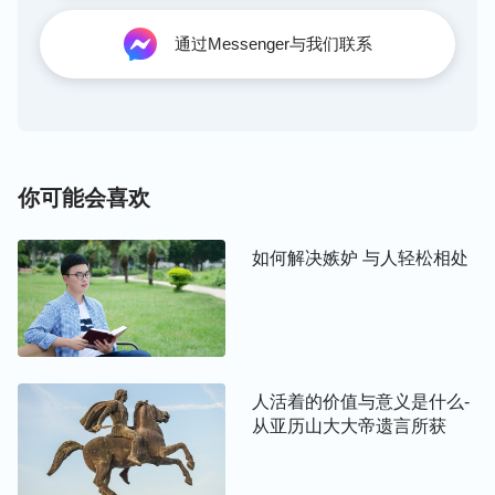
名利奋斗，为名利吃苦，为名利忍辱负重，为名利牺
牲自己的一切，为名利作出任何的判断或者决定。这
通过Messenger与我们联系
样，撒但就给人戴上了一个无形的枷锁，这个枷锁戴
在人身上，人没有能力去挣脱，也没有勇气去挣脱，
不知不觉地，人在戴着枷锁的情况下一步一步艰难地
往前走。为着这个名和利，人类就远离神、背叛神，
就变得越来越邪恶，就这样，一代又一代的人被毁在
你可能会喜欢
了撒但的名和利当中。那现在看，撒但这样做，它的
险恶用心可不可恨？也可能你们今天还看不透撒但的
如何解决嫉妒 与人轻松相处
险恶用心，因为你们觉得如果人离开了名和利就没有
人生了，如果人离开了名和利就看不到前面的方向
了，看不到目标了，前途就黑暗了，暗淡无光了。但
是慢慢地，有一天你们都会认识到名和利是撒但戴在
人活着的价值与意义是什么-
人身上的多么大的一个枷锁，等到那一天你认识到的
从亚历山大大帝遗言所获
时候，你就会彻底反抗撒但的控制，彻底地反抗撒但
带给你的枷锁。当你想挣脱撒但所灌输给你的这些东