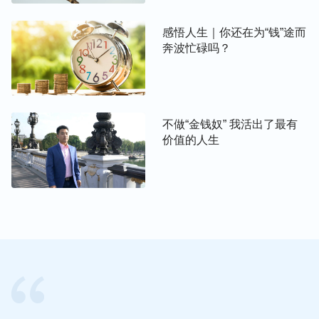
西的时候，你就会与撒但作一个彻底的决裂，也会真
实地恨恶撒但带给你的这一切，那个时候，人对神才
感悟人生｜你还在为“钱”途而
有真正的爱与渴慕。
”
奔波忙碌吗？
看了神的话，我才明白追求名利原来是一条错误的道
路，是撒但给人戴的一个枷锁。撒但把“吃得苦中
苦，方为人上人”“人往高处走，水往低处流”“出人头
不做“金钱奴” 我活出了最有
价值的人生
地，光宗耀祖”等撒但毒素深种到我们的心里，以至
于越来越多的人都把追求做人上人、追求出人头地当
成自己的人生目标。为了名利肯付出一切的代价，为
了名利互相厮杀、你争我夺，结果变得越来越邪恶、
败坏，最后被撒但吞吃。自己也是深受撒但毒素“吃
得苦中苦，方为人上人”的熏陶，从小就心高气傲，
追求出人头地，光宗耀祖，认为这样的人生才风光，
才是最有价值的人生。当看到身边的人都过上了人上
人的生活，我不甘落后于人，大搞养猪场，想一举成