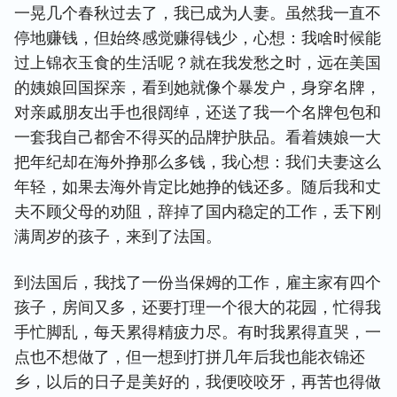
一晃几个春秋过去了，我已成为人妻。虽然我一直不
停地赚钱，但始终感觉赚得钱少，心想：我啥时候能
过上锦衣玉食的生活呢？就在我发愁之时，远在美国
的姨娘回国探亲，看到她就像个暴发户，身穿名牌，
对亲戚朋友出手也很阔绰，还送了我一个名牌包包和
一套我自己都舍不得买的品牌护肤品。看着姨娘一大
把年纪却在海外挣那么多钱，我心想：我们夫妻这么
年轻，如果去海外肯定比她挣的钱还多。随后我和丈
夫不顾父母的劝阻，辞掉了国内稳定的工作，丢下刚
满周岁的孩子，来到了法国。
到法国后，我找了一份当保姆的工作，雇主家有四个
孩子，房间又多，还要打理一个很大的花园，忙得我
手忙脚乱，每天累得精疲力尽。有时我累得直哭，一
点也不想做了，但一想到打拼几年后我也能衣锦还
乡，以后的日子是美好的，我便咬咬牙，再苦也得做