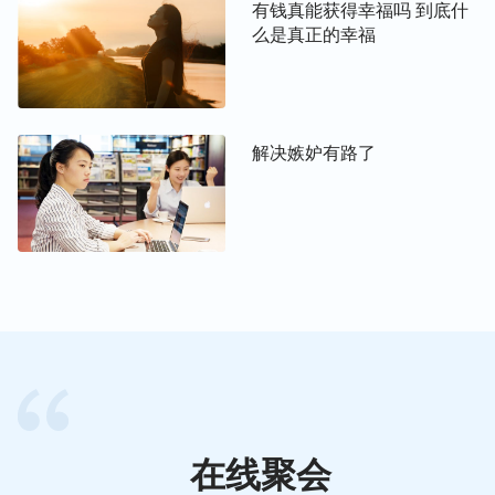
有钱真能获得幸福吗 到底什
活的时候，就默认了这句话，感觉到这句话是事实，
么是真正的幸福
这个过程是不是撒但败坏人的过程？也可能人对这句
话体会的程度不同，但是每一个人根据自己身边发生
的还有自己身上亲历的所有的事，都对这句话有一个
不同程度的解读与认可，是不是这样？这句话不管人
解决嫉妒有路了
经历到多少，在人的心里给人带来的负面效应是什么
呢？就是这个世界的人类，可以说包括你们每一个
人，在人的性情里流露出一种东西来，把这种东西解
读为什么呢？人崇尚金钱。这个东西在人心里好不好
拿掉？不好拿掉吧！看来撒但败坏人败坏得挺深哪！
那撒但用这样的潮流败坏给人的东西在人身上都有哪
些表现呢？你们是不是认为在这个世界上没有钱活不
下去，没有钱日子一天也过不下去呢？人有多少钱地
位就多高，人有多少钱就多尊贵，没钱的人腰板就不
硬，有钱的人地位也高了，腰板也硬了，说话也可以
在线聚会
大声了，可以嚣张地活着了。这句话、这个潮流带给