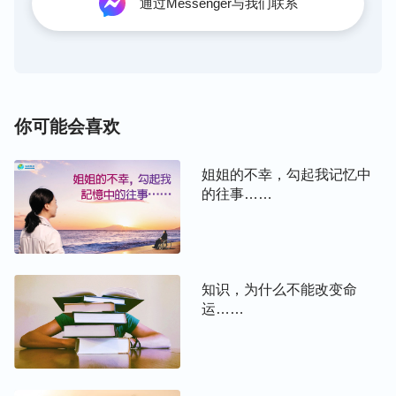
工哪有不辛苦的，况且雇主家给的工资也高，现在不
通过Messenger与我们联系
吃苦，将来回国没挣多少钱让亲朋好友咋看呢？想到
这我就打消了辞职的念头。
日复一日，因为长时间抱小孩、熬夜，我两只胳膊也
受伤了，疼痛难忍，最后只能靠吃止疼药来缓解疼
你可能会喜欢
痛。有时我真的很想给自己好好放个假，可是一想到
每月一千多欧的工资我就舍不得，我的心犹如被磁铁
姐姐的不幸，勾起我记忆中
的往事……
吸住了一样，难以放下多挣钱的欲望……
神话语带领，找到痛苦根源
正当我陷入痛苦之中无法自拔时，我有幸接受了神的
知识，为什么不能改变命
运……
福音，我看到一段神的话说：“
‘有钱能使鬼推磨’，这
是撒但的哲学，在人类当中，在任何一个社会当中，
这句话都很盛行，能说成是潮流，因为这句话灌输在
每一个人的心里，人从开始的不接受，到接触现实生