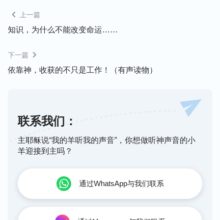
一天不上班，就少赚一天的钱，心根本安静不下来休
上一篇
养。
知识，为什么不能改变命运……
就在这时，邻居小梅给我传主耶稣的福音，我看到圣
下一篇
经上主耶稣说：“
人若赚得全世界，赔上自己的生
命，有什么益处呢？人还能拿什么换生命呢？
”
依靠神，收获的不只是工作！（有声读物）
（太
想想也是啊！不管是政府官员，还是商业富
16:26）
豪，或是平民百姓，没了生命有再多的钱也没有意
义。主的话安抚了我浮躁的心，那段时间我没事就看
联系我们：
看圣经，或和小梅一起去教堂聚会。但一听到身边的
人发工资或涨工资，我要挣钱的心又开始蠢蠢欲动，
主耶稣说“我的羊听我的声音”，你想做听神声音的小
羊迎接到主吗？
于是我便又找了份相对轻松一些的工作。雇主家有一
个小孩，才四个月大，每天夜里都会哭醒好几次，已
经累了一天的我，到晚上也不能好好休息。时间一
通过WhatsApp与我们联系
长，我的颈椎、腰椎常常隐隐作痛。多少次我痛得受
不了时想辞职再找份轻松的活，但一想到出门在外打