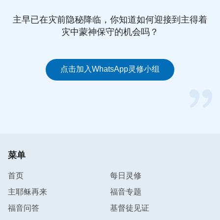
人的是什么呢？好多人是不是为了挣钱不惜一切代价
主早已在灾前隐秘降临，你知道如何迎接到主得着
呢？好多人是不是为了得到更多的钱而失去尊严、失
灾中蒙神保守的机会吗？
去人格呢？更有好多的人是不是为了挣钱而失去了尽
本分的机会，失去了跟随神的机会呢？这些对人来说
是不是损失呢？（是。）那撒但用这样的方式，用这
点击加入WhatsApp灵修小组
一句话就把人败坏到这个程度，撒但的用心是不是险
恶啊？这招是不是很恶毒啊？
”
神的话使我找到痛苦的根源，原来撒但就是用“有钱
能使鬼推磨”“钱不是万能的，没有钱是万万不能的”
“金钱至上”“人为财死，鸟为食亡”这些撒但哲学来控
菜单
制我的思想。我一直凭着这些撒但的生存法则活着，
认为有了钱就有了一切，就能得到周围人的高看。为
首页
每日灵修
了挣到更多的钱，我绞尽脑汁，甚至丢下年幼的孩子
主耶稣再来
福音专题
来到异国他乡。我每天没日没夜地干，结果因劳累过
福音问答
基督徒见证
度得了腰椎病，颈椎病，甚至觉着养病是在耽误我挣