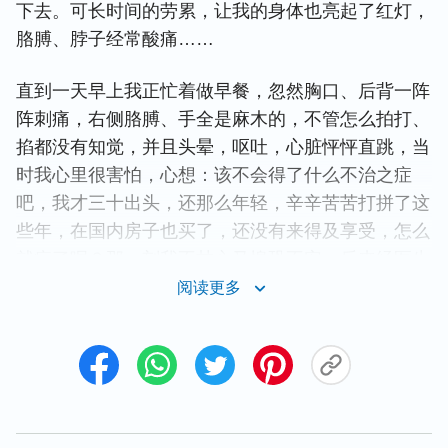
下去。可长时间的劳累，让我的身体也亮起了红灯，
胳膊、脖子经常酸痛……
直到一天早上我正忙着做早餐，忽然胸口、后背一阵
阵刺痛，右侧胳膊、手全是麻木的，不管怎么拍打、
掐都没有知觉，并且头晕，呕吐，心脏怦怦直跳，当
时我心里很害怕，心想：该不会得了什么不治之症
吧，我才三十出头，还那么年轻，辛辛苦苦打拼了这
些年，在国内房子也买了，还没有来得及享受，怎么
就病了呢？那一刻我不甘心又惶恐不安。后来经医生
诊断是腰椎病和颈椎病，医生嘱咐我以后注意休息，
阅读更多
不能太劳累，如果病情恶化下半辈子只能坐轮椅。听
了医生的话，我心里虽然有些害怕，但并没有当回
事，觉得现在病情并没有恶化，还不影响我继续上班
挣钱。可丈夫却劝我休息一段时间，以免病情恶化。
无奈我只好答应丈夫在家休养一段时间。但想着自己