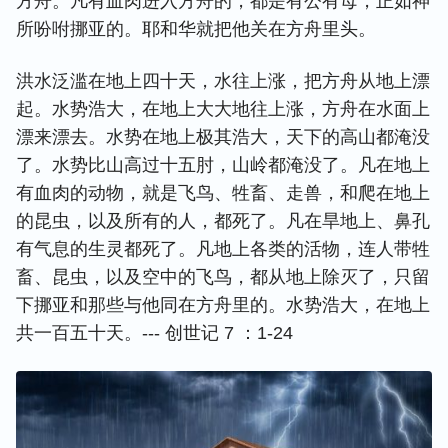
方舟。凡有血肉进入方舟的，都是有公有母，正如神
所吩咐挪亚的。耶和华就把他关在方舟里头。
洪水泛滥在地上四十天，水往上涨，把方舟从地上漂
起。水势浩大，在地上大大地往上涨，方舟在水面上
漂来漂去。水势在地上极其浩大，天下的高山都淹没
了。水势比山高过十五肘，山岭都淹没了。凡在地上
有血肉的动物，就是飞鸟、牲畜、走兽，和爬在地上
的昆虫，以及所有的人，都死了。凡在旱地上、鼻孔
有气息的生灵都死了。凡地上各类的活物，连人带牲
畜、昆虫，以及空中的飞鸟，都从地上除灭了，只留
下挪亚和那些与他同在方舟里的。水势浩大，在地上
共一百五十天。--- 创世记 7 ：1-24