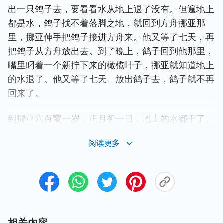
出一只鸽子去，要看看水从地上退了没有。但遍地上
都是水，鸽子找不着落脚之地，就回到方舟挪亚那
里，挪亚伸手把鸽子接进方舟来。他又等了七天，再
把鸽子从方舟放出去。到了晚上，鸽子回到他那里，
嘴里叼着一个新拧下来的橄榄叶子，挪亚就知道地上
的水退了。他又等了七天，放出鸽子去，鸽子就不再
回来了。
到挪亚六百零一岁，正月初一日，地上的水都干了。
挪亚撤去方舟的盖观看，便见地面上干了。到了二月
阅读更多
二十七日，地就都干了。神对挪亚说：你和你的妻
子、儿子、儿妇都可以出方舟。在你那里凡有血肉的
活物，就是飞鸟、牲畜，和一切爬在地上的昆虫，都
要带出来，叫它在地上多多滋生，大大兴旺。于是挪
亚和他的妻子、儿子、儿妇都出来了。一切走兽、昆
虫、飞鸟，和地上所有的动物，各从其类，也都出了
相关内容