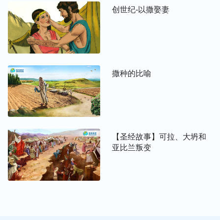
创世纪-以撒娶妻
撒种的比喻
【圣经故事】可拉、大坍和
亚比兰叛变