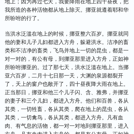
地上；因为再过七天，我要降雨在地上四十昼夜，把
我所造的各种活物都从地上除灭。挪亚就遵着耶和华
所吩咐的行了。
当洪水泛滥在地上的时候，挪亚整六百岁。挪亚就同
他的妻和儿子儿妇都进入方舟，躲避洪水。洁净的畜
类和不洁净的畜类，飞鸟并地上一切的昆虫，都是一
对一对的，有公有母，到挪亚那里进入方舟，正如神
所吩咐挪亚的。过了那七天，洪水泛滥在地上。当挪
亚六百岁，二月十七日那一天，大渊的泉源都裂开
了，天上的窗户也敞开了，四十昼夜降大雨在地上。
正当那日，挪亚和他三个儿子闪、含、雅弗，并挪亚
的妻子和三个儿妇，都进入方舟。他们和百兽，各从
其类，一切牲畜，各从其类，爬在地上的昆虫，各从
其类，一切禽鸟，各从其类，都进入方舟。凡有血
肉、有气息的活物，都一对一对地到挪亚那里，进入