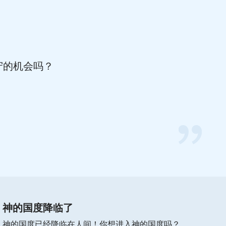
守的机会吗？
你好，如果你正在为以下问题而感
到困惑、迷茫，欢迎免费参加在线
布道，你将会得到答案。👇
A．
如何迎接主的再来
B．
如何脱罪进天国
神的国度降临了
C．
如何亲近神
神的国度已经降临在人间！你想进入神的国度吗？