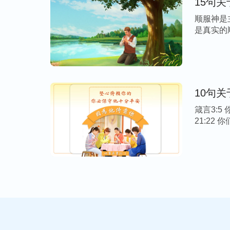
15句
顺服神是
是真实的
[…]
10句
箴言3:
21:22