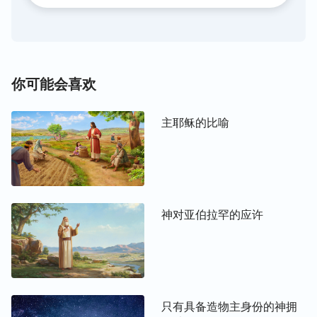
此具有野性，如此“不可一世”。而它们之所以被称为
“野兽”，那只是因为在万物中它们是真正的带有野性
的、蛮横的、难以驯服的受造之物。因为它们不能被
驯化，所以它们不能被饲养，不能与人类和睦同居，
不能为人类劳作；正是因为它们不能被饲养，不能为
你可能会喜欢
人类劳作，所以它们必须要远离人类，人类也不得靠
近它们；因为它们远离人类，人类不得靠近它们，它
主耶稣的比喻
们才能完成造物主赋予它们的责任——守护大山、守
护丛林。它们的野性是保护大山、守护丛林，是让它
们能繁衍生息最好的保护与保障，同时，它们的野性
也将维护和保障着万物的平衡。它们的到来，让大
神对亚伯拉罕的应许
山、让丛林有了依靠，有了寄托；它们的到来，给寂
寞空寥的大山、丛林注入了无限的生机与活力。从
此，大山、丛林成了它们永久的栖息地，它们永不会
失去它们的家园，因为大山、丛林为它们而生而存，
它们将为守护大山与丛林而尽职尽责，尽心尽力，它
只有具备造物主身份的神拥