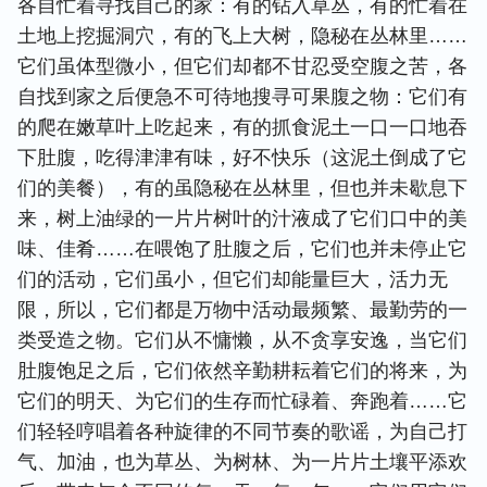
各自忙着寻找自己的家：有的钻入草丛，有的忙着在
土地上挖掘洞穴，有的飞上大树，隐秘在丛林里……
它们虽体型微小，但它们却都不甘忍受空腹之苦，各
自找到家之后便急不可待地搜寻可果腹之物：它们有
的爬在嫩草叶上吃起来，有的抓食泥土一口一口地吞
下肚腹，吃得津津有味，好不快乐（这泥土倒成了它
们的美餐），有的虽隐秘在丛林里，但也并未歇息下
来，树上油绿的一片片树叶的汁液成了它们口中的美
味、佳肴……在喂饱了肚腹之后，它们也并未停止它
们的活动，它们虽小，但它们却能量巨大，活力无
限，所以，它们都是万物中活动最频繁、最勤劳的一
类受造之物。它们从不慵懒，从不贪享安逸，当它们
肚腹饱足之后，它们依然辛勤耕耘着它们的将来，为
它们的明天、为它们的生存而忙碌着、奔跑着……它
们轻轻哼唱着各种旋律的不同节奏的歌谣，为自己打
气、加油，也为草丛、为树林、为一片片土壤平添欢