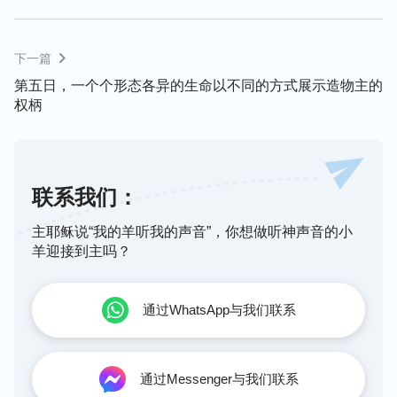
走，有的四蹄交替挪动，有的爬上树木远眺，有的隐
身丛林之中等候，有的寻找洞涧休憩，有的奔跑在平
原上嬉戏，有的穿行在丛林里……它们有的怒吼，有
下一篇
的咆哮，有的狂吠，有的哭嚎……它们的声音有的高
第五日，一个个形态各异的生命以不同的方式展示造物主的
亢，有的低沉，有的嘹亮，有的清脆……它们有的面
权柄
目狰狞，有的模样俊俏，有的令人厌恶，有的楚楚可
人，有的令人恐惧，有的憨态可掬……它们一个个陆
续走出来，你瞧瞧，它们个个都趾高气扬，没规没
联系我们：
矩，谁都懒得搭理谁，谁都懒得看上谁一眼……它们
各自都带着造物主赋予它们各自的特殊生命，带着野
主耶稣说“我的羊听我的声音”，你想做听神声音的小
性、带着蛮横出现在丛林里，出现在大山间。它们如
羊迎接到主吗？
此“目空一切”，霸气十足，谁让人家都是大山、丛林
真正的主人呢？从造物主命它们出现的那一刻开始，
通过WhatsApp与我们联系
它们便要“霸占”丛林，“霸占”大山，因为造物主早已
封定了它们的界限，给它们制定好了它们的生存范
围，它们才是大山、丛林真正的霸主，所以它们才如
通过Messenger与我们联系