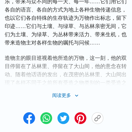
乐，带来与众不同的每一天、每一年……它们用它们
各自的语言、各自的方式为地上各种生物传递信息，
也以它们各自特殊的生存轨迹为万物作出标志，留下
印迹……它们与土壤、与绿草、与丛林亲密无间，它
们为土壤、为绿草、为丛林带来活力、带来生机，也
带来造物主对各样生物的嘱托与问候……
造物主的眼目巡视着他所造的万物，这一刻，他的双
目停留在了丛林里、停留在了大山间，他的意念在转
动。随着他话语的发出，在茂密的丛林里、大山间出
现了各样不同于之前所有受造之物类别的一类受造之
物，它们就是神口中所说的“野兽”。它们姗姗来迟，
阅读更多
它们摇头摆尾，带着一副副不同寻常的面孔，你看它
们有的披毛，有的带甲，有的龇牙，有的咧嘴，有的
长颈，有的短尾，有的双目凶煞，有的目光怯懦，有
的俯身吃草，有的口中充满血腥，有的双足弹跳行