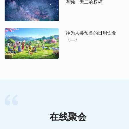
们也将严格地遵照造物主嘱托它们的——守住它们的
有独一无二的权柄
领地、持续它们的野兽本性来维护造物主制定下的万
物的平衡，彰显造物主的权柄与能力！
——《话・卷二 关于认识神・独一无二的神自己 一》
神为人类预备的日用饮食
（二）
在线聚会