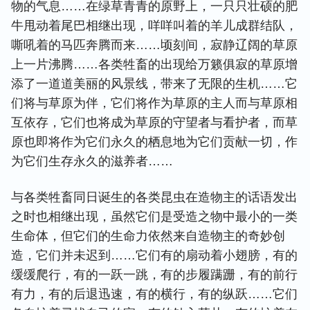
物的气息……在绿草青青的原野上，一只只壮硕的肥
牛甩动着尾巴相继出现，咩咩叫着的羊儿成群结队，
嘶吼着的马匹奔腾而来……顷刻间，寂静辽阔的草原
上一片沸腾……各类牲畜的出现给万籁俱寂的草原增
添了一道道美丽的风景线，带来了无限的生机……它
们将与草原为伴，它们将作为草原的主人而与草原相
互依存，它们也将成为草原的守望者与看护者，而草
原也即将作为它们永久的栖息地为它们贡献一切，作
为它们生存永久的滋养者……
与各类牲畜同日诞生的各类昆虫在造物主的话语发出
之时也相继出现，虽然它们是受造之物中最小的一类
生命体，但它们的生命力依然来自造物主的奇妙创
造，它们并未迟到……它们有的扇动着小翅膀，有的
缓缓爬行，有的一跃一跳，有的步履蹒跚，有的前行
有力，有的后退迅速，有的横行，有的纵跃……它们