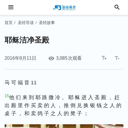
首页
圣经导读
圣经故事
/
/
耶稣洁净圣殿
3,085
2016年8月11日
次观看
马 可 福 音 11
15
他 们 来 到 耶 路 撒 冷 。 耶 稣 进 入 圣 殿 ， 赶
出 殿 里 作 买 卖 的 人 ， 推 倒 兑 换 银 钱 之 人 的
桌 子 ， 和 卖 鸽 子 之 人 的 凳 子 ；