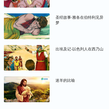
圣经故事-雅各在伯特利见异
梦
出埃及记-以色列人在西乃山
迷羊的比喻