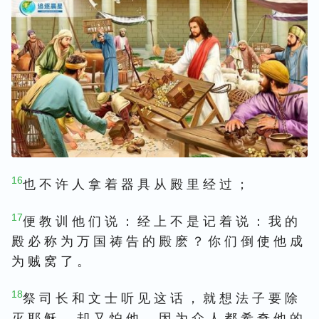
16
也 不 许 人 拿 着 器 具 从 殿 里 经 过 ；
17
便 教 训 他 们 说 ： 经 上 不 是 记 着 说 ： 我 的
殿 必 称 为 万 国 祷 告 的 殿 麽 ？ 你 们 倒 使 他 成
为 贼 窝 了 。
18
祭 司 长 和 文 士 听 见 这 话 ， 就 想 法 子 要 除
灭 耶 稣 ， 却 又 怕 他 ， 因 为 众 人 都 希 奇 他 的