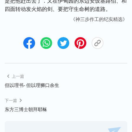
是把他赶出去了．又在伊甸园的东边安设基路伯、和
四面转动发火焰的剑、要把守生命树的道路。
《神三步作工的纪实精选》
上一篇
但以理书- 但以理狮口余生
下一篇
东方三博士朝拜耶稣