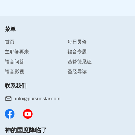
菜单
首页
每日灵修
主耶稣再来
福音专题
福音问答
基督徒见证
福音影视
圣经导读
联系我们
info@pursuestar.com
神的国度降临了