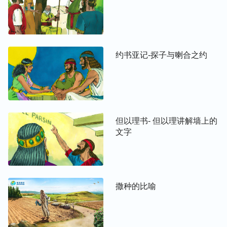
约书亚记-探子与喇合之约
但以理书- 但以理讲解墙上的
文字
撒种的比喻