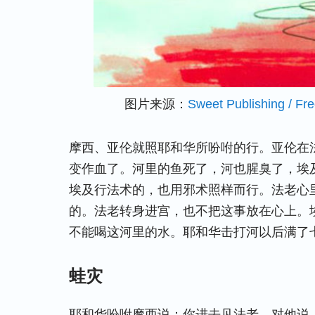
图片来源：
Sweet Publishing / Fr
摩西、亚伦就照耶和华所吩咐的行。亚伦在
变作血了。河里的鱼死了，河也腥臭了，埃
埃及行法术的，也用邪术照样而行。法老心
的。法老转身进宫，也不把这事放在心上。
不能喝这河里的水。耶和华击打河以后满了
蛙灾
耶和华吩咐摩西说：你进去见法老，对他说