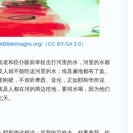
eeBibleimages.org
/
（CC BY-SA 3.0）
法老和臣仆眼前举杖击打河里的水，河里的水都
及人就不能吃这河里的水；埃及遍地都有了血。
里刚硬，不肯听摩西、亚伦，正如耶和华所说
埃及人都在河的两边挖地，要得水喝，因为他们
七天。
：耶和华这样说：容我的百姓去，好事奉我。你