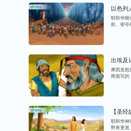
以色列
耶和华晓
前、密夺
说、以 […
出埃及
摩西发怒
两面写的
[…]
【圣经
耶和华神
野兽更甚