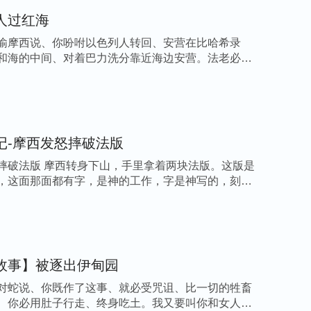
人过红海
谕摩西说、你吩咐以色列人转回、安营在比哈希录
和海的中间、对着巴力洗分靠近海边安营。法老必
]
记-摩西发怒摔破法版
摔破法版 摩西转身下山，手里拿着两块法版。这版是
，这面那面都有字，是神的工作，字是神写的，刻在
故事】被逐出伊甸园
对蛇说、你既作了这事、就必受咒诅、比一切的牲畜
、你必用肚子行走、终身吃土。我又要叫你和女人彼