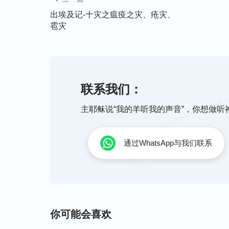
老的宫殿，和他臣仆的房屋；埃及遍地就因
出埃及记-十灾之瘟疫之灾、疮灾、
雹灾
法老召了摩西、亚伦来，说：你们去，在这
因为我们要把埃及人所厌恶的祭祀耶和华—
为祭，他们岂不拿石头打死我们吗？我们要
神所要吩咐我们的祭祀他。法老说：我容你
联系我们：
要走得很远。求你们为我祈祷。摩西说：我
主耶稣说“我的羊听我的声音”，你想做
法老的臣仆并法老的百姓；法老却不可再行
老去求耶和华。耶和华就照摩西的话行，叫
通过WhatsApp与我们联系
个也没有留下。这一次法老又硬着心，不容
你可能会喜欢