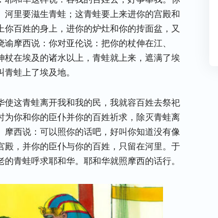
。河里要滋生青蛙；这青蛙要上来进你的宫殿和
上你百姓的身上，进你的炉灶和你的抟面盆，又
晓谕摩西说：你对亚伦说：把你的杖伸在江、
伸杖在埃及的诸水以上，青蛙就上来，遮满了埃
叫青蛙上了埃及地。
华使这青蛙离开我和我的民，我就容百姓去祭祀
时为你和你的臣仆并你的百姓祈求，除灭青蛙离
。摩西说：可以照你的话吧，好叫你知道没有像
宫殿，并你的臣仆与你的百姓，只留在河里。于
老的青蛙呼求耶和华。耶和华就照摩西的话行。