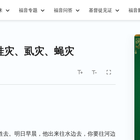
来
福音专题
福音问答
基督徒见证
福音
蛙灾、虱灾、蝇灾
姓去。明日早晨，他出来往水边去，你要往河边