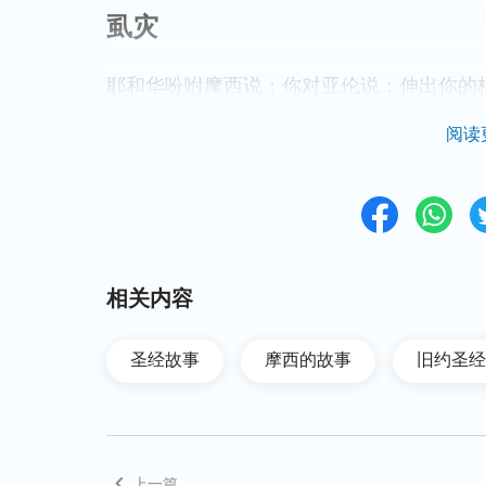
虱灾
耶和华吩咐摩西说：你对亚伦说：伸出你的
（或作：虼蚤）。他们就这样行。亚伦伸杖
阅读
子；埃及遍地的尘土都变成虱子了。行法术
身上和牲畜身上都有了虱子。行法术的就对
摩西、亚伦，正如耶和华所说的。
蝇灾
相关内容
耶和华对摩西说：你清早起来，法老来到水
圣经故事
摩西的故事
旧约圣经
我的百姓去，好事奉我。你若不容我的百姓
身上，进你的房屋，并且埃及人的房屋和他
分别我百姓所住的歌珊地，使那里没有成群
我的百姓和你的百姓分别出来。明天必有这
上一篇