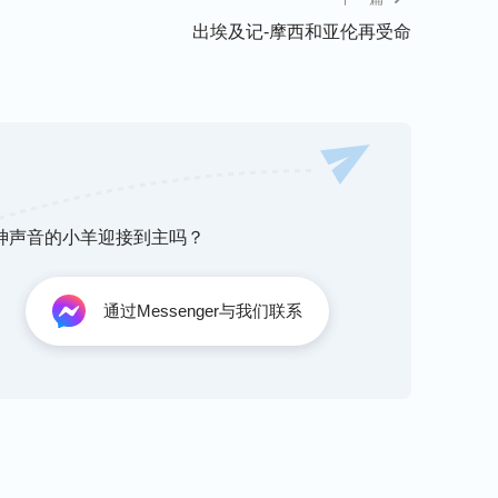
这成群的苍蝇败坏了。
出埃及记-摩西和亚伦再受命
地祭祀你们的神吧！摩西说：这样行本不相宜，
—我们的神；若把埃及人所厌恶的在他们眼前献
往旷野去，走三天的路程，照着耶和华——我们
们去，在旷野祭祀耶和华——你们的神；只是不
要出去求耶和华，使成群的苍蝇明天离开法老和
听神声音的小羊迎接到主吗？
诡诈，不容百姓去祭祀耶和华。于是摩西离开法
成群的苍蝇离开法老和他的臣仆并他的百姓，一
通过Messenger与我们联系
百姓去。