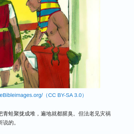
eeBibleimages.org
/
（CC BY-SA 3.0）
把青蛙聚拢成堆，遍地就都腥臭。但法老见灾祸
所说的。