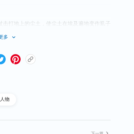
杖击打地上的尘土，使尘土在埃及遍地变作虱子
击打地上的尘土，就在人身上和牲畜身上有了虱
更多
的也用邪术要生出虱子来，却是不能。于是在人
法老说：这是神的手段。法老心里刚硬，不肯听
边，你站在他面前，对他说：耶和华这样说：容
人物
去，我要叫成群的苍蝇到你和你臣仆并你百姓的
们所住的地都要满了成群的苍蝇。当那日，我必
的苍蝇，好叫你知道我是天下的耶和华。我要将
神迹。耶和华就这样行。苍蝇成了大群，进入法
下一篇