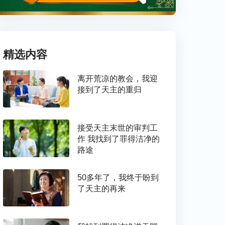
精选内容
离开荒凉的教会，我迎
接到了天主的重归
接受天主末世的审判工
作 我找到了罪得洁净的
路途
50多年了，我终于盼到
了天主的再来