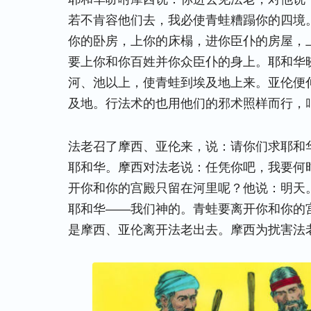
若不肯容他们去，我必使青蛙糟蹋你的四境
你的卧房，上你的床榻，进你臣仆的房屋，
要上你和你百姓并你众臣仆的身上。耶和华
河、池以上，使青蛙到埃及地上来。亚伦便
及地。行法术的也用他们的邪术照样而行，
法老召了摩西、亚伦来，说：请你们求耶和
耶和华。摩西对法老说：任凭你吧，我要何
开你和你的宫殿只留在河里呢？他说：明天
耶和华——我们神的。青蛙要离开你和你的
是摩西、亚伦离开法老出去。摩西为扰害法