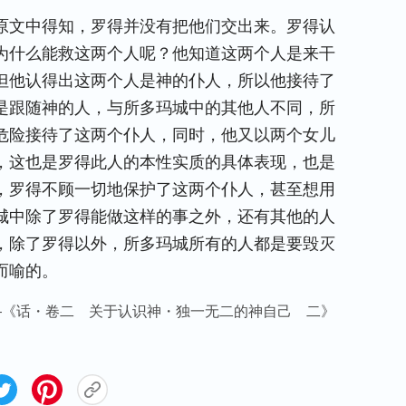
原文中得知，罗得并没有把他们交出来。罗得认
为什么能救这两个人呢？他知道这两个人是来干
但他认得出这两个人是神的仆人，所以他接待了
是跟随神的人，与所多玛城中的其他人不同，所
危险接待了这两个仆人，同时，他又以两个女儿
，这也是罗得此人的本性实质的具体表现，也是
，罗得不顾一切地保护了这两个仆人，甚至想用
城中除了罗得能做这样的事之外，还有其他的人
，除了罗得以外，所多玛城所有的人都是要毁灭
而喻的。
—《话・卷二 关于认识神・独一无二的神自己 二》