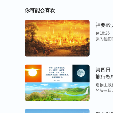
你可能会喜欢
神要毁
创18:
就为他们的
第四日
施行权
造物主以
的头三日
竭， […]