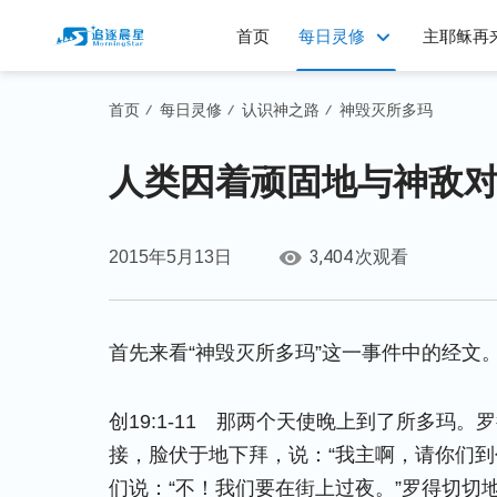
首页
每日灵修
主耶稣再
首页
每日灵修
认识神之路
神毁灭所多玛
/
/
/
人类因着顽固地与神敌
3,404
2015年5月13日
次观看
首先来看“神毁灭所多玛”这一事件中的经文
创19:1-11 那两个天使晚上到了所多玛
接，脸伏于地下拜，说：“我主啊，请你们到
们说：“不！我们要在街上过夜。”罗得切切