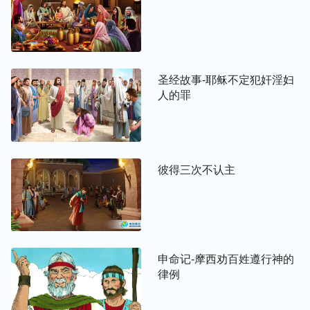
圣经故事-耶稣不定犯奸淫妇
人的罪
彼得三次不认主
申命记-摩西劝百姓遵行神的
律例