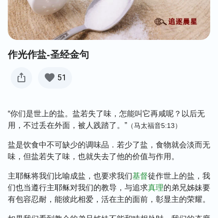
作光作盐-圣经金句
51
“你们是世上的盐。盐若失了味，怎能叫它再咸呢？以后无
用，不过丢在外面，被人践踏了。”
（马太福音5:13）
盐是饮食中不可缺少的调味品．若少了盐，食物就会淡而无
味，但盐若失了味，也就失去了他的价值与作用。
主耶稣将我们比喻成盐，也要求我们
基督
徒作世上的盐，我
们也当遵行主耶稣对我们的教导，与追求
真理
的弟兄姊妹要
有包容忍耐，能彼此相爱，活在主的面前，彰显主的荣耀。