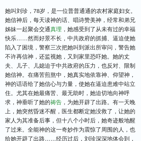
她叫刘珍，78岁，是一位普普通通的农村家庭妇女。
她信神后，每天读神的话、唱诗赞美神，经常和弟兄
姊妹一起聚会交通
真理
，她感受到了从未有过的幸福
快乐……然而好景不长，中共政府的抓捕、逼迫使她
陷入了困境，警察三次把她叫到派出所审问，警告她
不许再信神，还监视她，又到家里恐吓她。她的丈
夫、儿子、儿媳迫于中共政府的压力，也反对、限制
她信神。在痛苦煎熬中，她真实地依靠神、仰望神，
神的话语给了她信心与力量，使她在逼迫患难中站立
住。尤其在她最痛苦、最无助时，她迫切地向神呼
求，神垂听了她的
祷告
，为她开辟了出路。有一天晚
上，她突然昏迷不醒，医生都断定她没救了，让她的
家人为其准备后事，但十八个小时后，她奇迹般地醒
了过来。全能神的这一奇妙作为震惊了周围的人，也
给她开辟了出路……经历过后，刘珍深深地体会到，