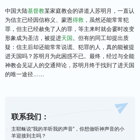
中国大陆
基督教
某家庭教会的讲道人苏明月，一直认
为信主已经因信称义、蒙恩
得救
，虽然还能常常犯
罪，但主已经赦免了人的罪，等主来时就会霎时改变
形象成为圣洁，被提进
天国
。但有的同工却提出质
疑：信主后却还能常常说谎、犯罪的人，真的能被提
进天国吗？苏明月为此困惑不已。最终，经过与全能
神教会见证人的交通辩论，苏明月终于找到了进天国
的唯一途径……
联系我们：
主耶稣说“我的羊听我的声音”，你想做听神声音的小
羊迎接到主吗？