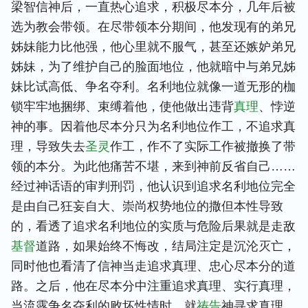
梁智信神后，一直热心追求，积极尽本分，几年后被
选为教会带领。在尽带领本分期间，他发现有的弟兄
姊妹能力比他强，他心里就不服气，甚至还嫉妒弟兄
姊妹，为了维护自己的脸面地位，他就暗中与弟兄姊
妹比试高低、争名夺利。名利地位就像一道无形的枷
锁牢牢地捆绑、束缚着他，使他做出违背
真理
、悖逆
神的事。因着他尽本分只为名利地位作工，不追求真
理，导致失去
圣灵
作工，作不了实际工作被撤换了带
领的本分。为此他痛苦不堪，来到神前反省自己……
经过神话语的审判刑罚，他认识到追求名利地位完全
是由自己狂妄自大、崇尚权势地位的撒但本性导致
的，看透了追求名利地位的实质与危险后果就是走敌
基督
道路，如果始终不悔改，结局注定是沉沦灭亡，
同时他也看清了信神当走追求真理、忠心尽本分的道
路。之后，他在尽本分中注重追求真理、实行真理，
当流露争名夺利的败坏性情时，就
祷告
神寻求真理，