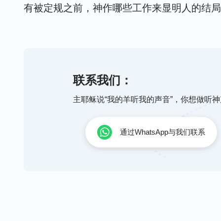
有被定规之前，神作哪些工作来显明人的结局
分人在神话里已经研究了好久，想看看人的结
的人都有哪些不同的结局，也想看看神话当中
准、以什么样的方式来定规一个人的结局，但
联系我们：
说了那么一点点，不是很多。原因是什么呢？
——《话・卷
告诉给任何人，也不想把人的归宿是什么样的
主耶稣说“我的羊听我的声音”，你想做听
在在这儿，我只想告诉给你们的就是神通过什
原则来定规人的结局、来显明人的结局，以什
通过WhatsApp与我们联系
不是也是你们最关心的？那在人的观念当中神
有些人说忠心尽本分、花费；有些人说顺服神
调做人……当你们实行这些
真理
的时候，当你
知道神是怎么想的呢？你们想没想过你们这样