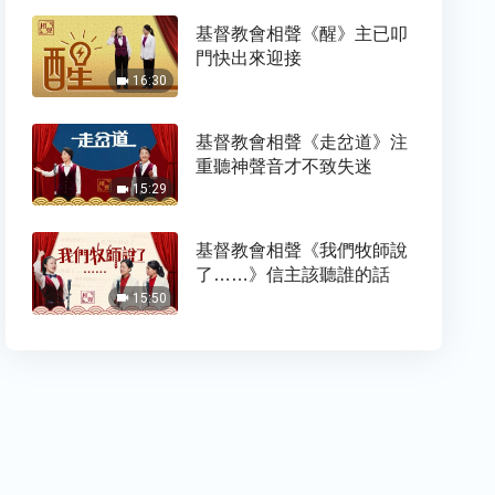
基督教會相聲《醒》主已叩
門快出來迎接
16:30
基督教會相聲《走岔道》注
重聽神聲音才不致失迷
15:29
基督教會相聲《我們牧師說
了……》信主該聽誰的話
15:50