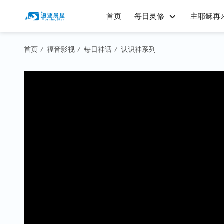
首页
每日灵修
主耶稣再
首页
福音影视
每日神话
认识神系列
/
/
/