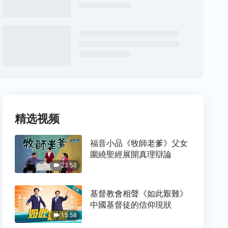
精选视频
福音小品《牧師老爹》父女
圍繞聖經展開真理辯論
23:50
基督教會相聲《如此艱難》
中國基督徒的信仰現狀
15:58