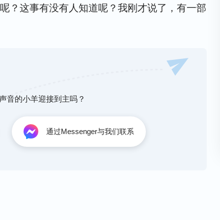
呢？这事有没有人知道呢？我刚才说了，有一部
局到底是什么，人的结局都分为哪些类别，不同
对人的结局都是怎么定规的，神以什么样的标
是最终还是没有找到结果。其实在神话当中稍微
在人的结局还未显明之前，神不想把最后的结果
二 关于认识神・怎样认识神的性情与神作工要达到的果效》
提前告诉给人，因为这样作对人没什么益处。现
神声音的小羊迎接到主吗？
么样的方式来定规人的结局，通过什么样的作工
么样的标准来定规一个人是否能剩存下来，这是
通过Messenger与我们联系
是怎么定规人的结局的？刚才你们说了一部分：
达到满足神；有些人说任神摆布；还有些人说低
们按照自己认为的原则去实行的时候，你们知不
做是不是在满足神的心意？是不是在迎合神的标