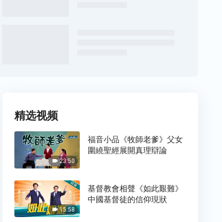
精选视频
福音小品《牧師老爹》父女
圍繞聖經展開真理辯論
23:50
基督教會相聲《如此艱難》
中國基督徒的信仰現狀
15:58