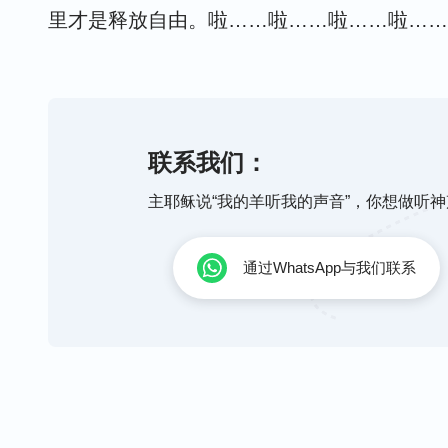
里才是释放自由。啦……啦……啦……啦……
心里爱神踏实有享受， 实行真理就不受任何辖
理， 天天活在神话的引导之下， 活在神话的
联系我们：
神就是幸福快乐。天天活在神话的引导之下，
前， 真心爱神就是幸福，就是快乐。
主耶稣说“我的羊听我的声音”，你想做听
推荐诗歌：
基督徒赞美敬拜诗歌 《一切任神
通过WhatsApp与我们联系