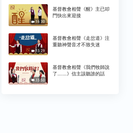
基督教會相聲《醒》主已叩
門快出來迎接
16:30
基督教會相聲《走岔道》注
重聽神聲音才不致失迷
15:29
基督教會相聲《我們牧師說
了……》信主該聽誰的話
15:50