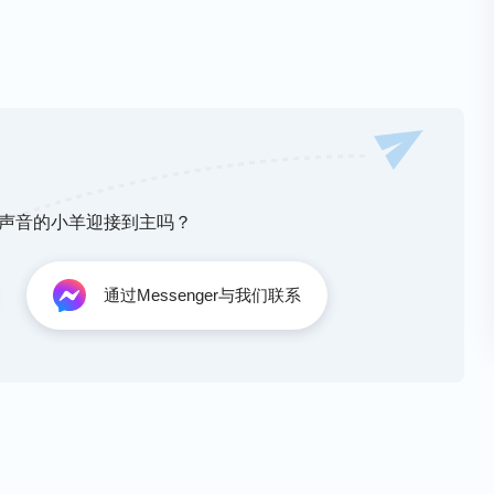
制， 我心里只有神只有真理， 只有神只有真
引导之下， 接受神的鉴察活在神面前， 真心爱
 活在神话的引导之下， 接受神的鉴察活在神面
神声音的小羊迎接到主吗？
摆布》
通过Messenger与我们联系