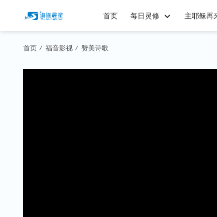
首页
每日灵修
主耶稣再
首页
福音影视
赞美诗歌
/
/