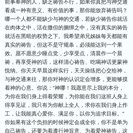
前事奉神的人，缺乏祷告不行，如果你真把与神交通
看成一种有意义、有价值的事，那你能放弃祷告吗？
哪一个人都不能缺少与神的交通，若缺少祷告你就活
在肉体之中，活在撒但的捆绑之中，没有真实的祷告
就活在黑暗的权势之下。我希望弟兄姊妹每天都能有
真实的祷告，但这不是守规条，必须能达到一个果
效。愿不愿意少睡点觉，少享受点，清晨作一个晨
祷，再享受神的话，这样清心祷告、吃喝神话更蒙神
悦纳。你天天早晨这样实行，天天操练把心交给神，
与神交通来往，那你对神的认识定会增多，更能够摸
着神的心意。你说：“神哪！我愿意尽上我的本分，
为你在我们身上得着荣耀，为你能在我们这班人身上
得享见证，我只有为你献上全人，求你在我们身上作
工，让我能真心爱你、满足你，以你为追求目标。”
你如果有这个负担的时候神定会成全你，你不是单为
自己祷告，还要为着遵行神旨意、为着爱神祷告，这