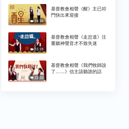
基督教會相聲《醒》主已叩
門快出來迎接
16:30
基督教會相聲《走岔道》注
重聽神聲音才不致失迷
15:29
基督教會相聲《我們牧師說
了……》信主該聽誰的話
15:50