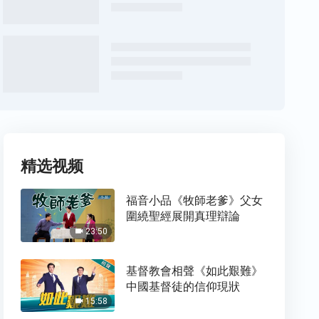
精选视频
福音小品《牧師老爹》父女
圍繞聖經展開真理辯論
23:50
基督教會相聲《如此艱難》
中國基督徒的信仰現狀
15:58