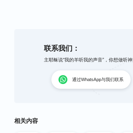
推荐视频：
福音电影：接受主的救赎就能被提进天国
联系我们：
《霎时的改变》听神声音被提进天国
主耶稣说“我的羊听我的声音”，你想做听
基督教会电影：天国到底在天上还是在地
通过WhatsApp与我们联系
接受末世基督 被提进天国
相关内容