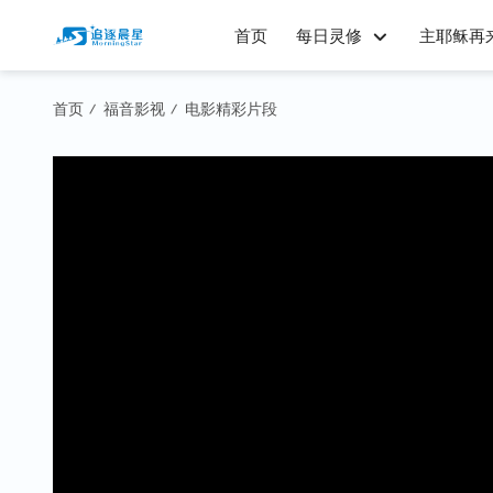
首页
每日灵修
主耶稣再
首页
福音影视
电影精彩片段
/
/